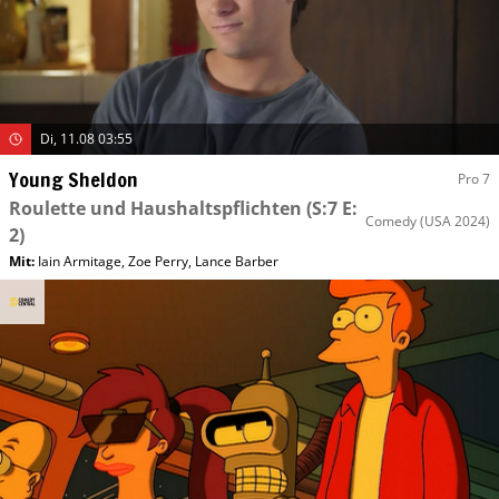
Di, 11.08 03:55
Young Sheldon
Pro 7
Roulette und Haushaltspflichten
(S:7 E:
Comedy
(USA 2024)
2)
Mit
:
Iain Armitage
,
Zoe Perry
,
Lance Barber