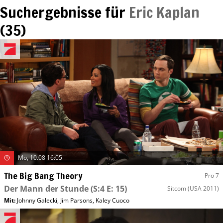
Suchergebnisse für
Eric Kaplan
(
35
)
Mo, 10.08 16:05
The Big Bang Theory
Pro 7
Der Mann der Stunde
(S:4 E: 15)
Sitcom
(USA 2011)
Mit
:
Johnny Galecki
,
Jim Parsons
,
Kaley Cuoco