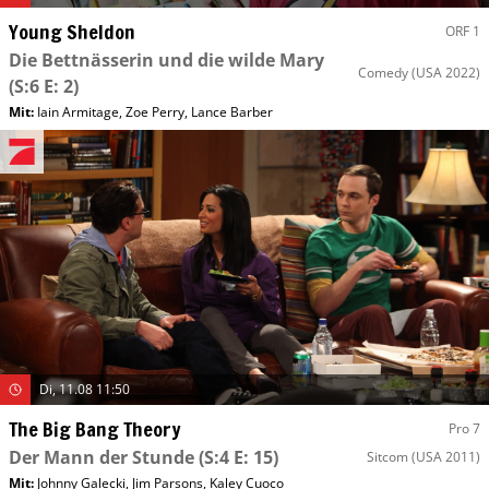
Young Sheldon
ORF 1
Die Bettnässerin und die wilde Mary
Comedy
(USA 2022)
(S:6 E: 2)
Mit
:
Iain Armitage
,
Zoe Perry
,
Lance Barber
Di, 11.08 11:50
The Big Bang Theory
Pro 7
Der Mann der Stunde
(S:4 E: 15)
Sitcom
(USA 2011)
Mit
:
Johnny Galecki
,
Jim Parsons
,
Kaley Cuoco