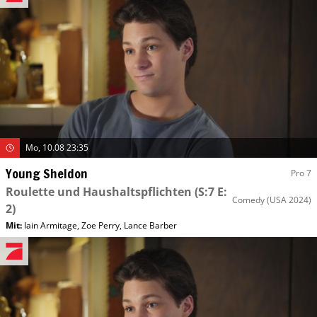
Mo, 10.08 23:35
Young Sheldon
Pro 7
Roulette und Haushaltspflichten
(S:7 E:
Comedy
(USA 2024)
2)
Mit
:
Iain Armitage
,
Zoe Perry
,
Lance Barber