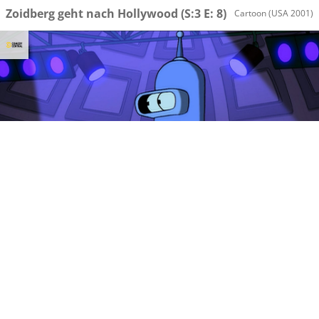
Zoidberg geht nach Hollywood
(S:3 E: 8)
Cartoon
(USA 2001)
Fr, 14.08 20:05
Futurama
Comedy Central (DE)
Bender auf Tour
(S:3 E: 13)
Cartoon
(USA 2001)