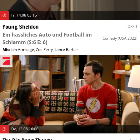
Fr, 14.08 03:15
Young Sheldon
ORF 1
Ein hässliches Auto und Football im
Comedy
(USA 2022)
Schlamm
(S:6 E: 6)
Mit
:
Iain Armitage
,
Zoe Perry
,
Lance Barber
Do, 13.08 16:00