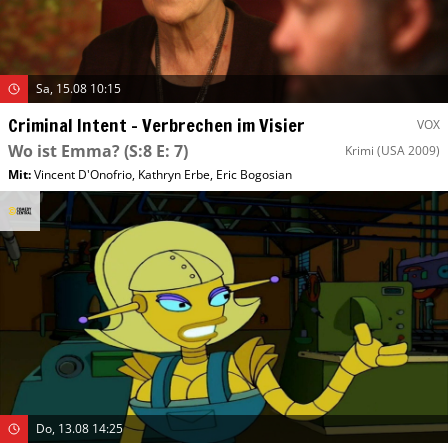
Sa, 15.08 10:15
Criminal Intent – Verbrechen im Visier
VOX
Wo ist Emma?
(S:8 E: 7)
Krimi
(USA 2009)
Mit
:
Vincent D'Onofrio
,
Kathryn Erbe
,
Eric Bogosian
Do, 13.08 14:25