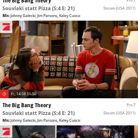
The Big Bang Theory
Pro 7
Souvlaki statt Pizza
(S:4 E: 21)
Sitcom
(USA 2011)
Mit
:
Johnny Galecki
,
Jim Parsons
,
Kaley Cuoco
Fr, 14.08 11:50
The Big Bang Theory
Pro 7
Souvlaki statt Pizza
(S:4 E: 21)
Sitcom
(USA 2011)
Mit
:
Johnny Galecki
,
Jim Parsons
,
Kaley Cuoco