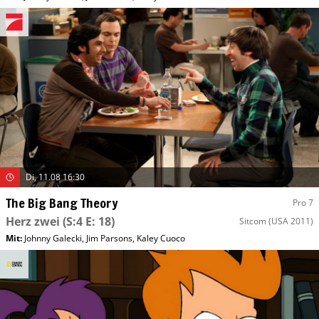
Di, 11.08 16:30
The Big Bang Theory
Pro 7
Herz zwei
(S:4 E: 18)
Sitcom
(USA 2011)
Mit
:
Johnny Galecki
,
Jim Parsons
,
Kaley Cuoco