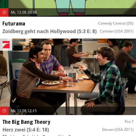
Mi, 12.08 20:30
Futurama
Comedy Central (DE)
Zoidberg geht nach Hollywood
(S:3 E: 8)
Cartoon
(USA 2001)
Mi, 12.08 12:15
The Big Bang Theory
Pro 7
Herz zwei
(S:4 E: 18)
Sitcom
(USA 2011)