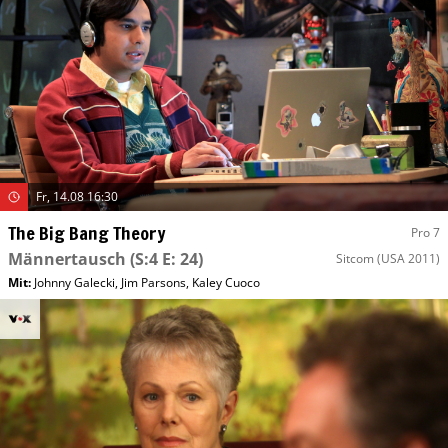
Fr, 14.08 16:30
The Big Bang Theory
Pro 7
Männertausch
(S:4 E: 24)
Sitcom
(USA 2011)
Mit
:
Johnny Galecki
,
Jim Parsons
,
Kaley Cuoco