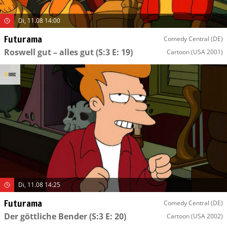
Di, 11.08 14:00
Futurama
Comedy Central (DE)
Roswell gut – alles gut
(S:3 E: 19)
Cartoon
(USA 2001)
Di, 11.08 14:25
Futurama
Comedy Central (DE)
Der göttliche Bender
(S:3 E: 20)
Cartoon
(USA 2002)