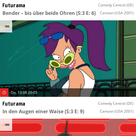
Futurama
Comedy Central (DE)
Bender – bis über beide Ohren
(S:3 E: 6)
Cartoon
(USA 2001)
Do, 13.08 20:05
Futurama
Comedy Central (DE)
In den Augen einer Waise
(S:3 E: 9)
Cartoon
(USA 2001)