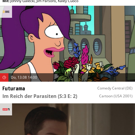
Mit
:
Johnny Galecki
,
Jim Parsons
,
Kaley Cuoco
Do, 13.08 14:00
Futurama
Comedy Central (DE)
Im Reich der Parasiten
(S:3 E: 2)
Cartoon
(USA 2001)