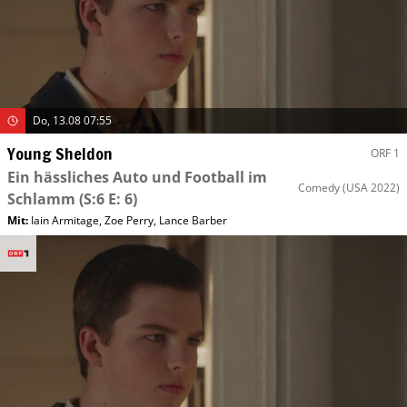
Do, 13.08 07:55
Young Sheldon
ORF 1
Ein hässliches Auto und Football im
Comedy
(USA 2022)
Schlamm
(S:6 E: 6)
Mit
:
Iain Armitage
,
Zoe Perry
,
Lance Barber