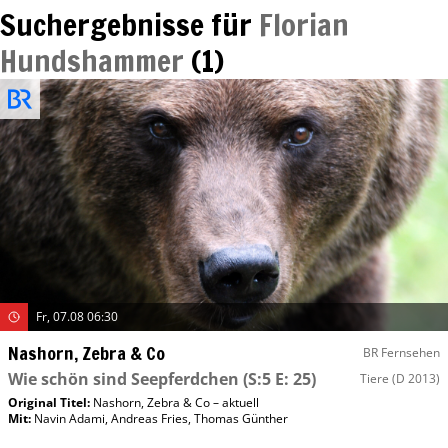
Suchergebnisse für
Florian
Hundshammer
(
1
)
Fr, 07.08 06:30
Nashorn, Zebra & Co
BR Fernsehen
Wie schön sind Seepferdchen
(S:5 E: 25)
Tiere
(D 2013)
Original Titel:
Nashorn, Zebra & Co – aktuell
Mit
:
Navin Adami
,
Andreas Fries
,
Thomas Günther