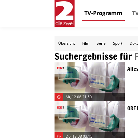
TV-Programm
TV
Übersicht
Film
Serie
Sport
Doku
Suchergebnisse für
Alle
Mi, 12.08 21:50
ORF 
Do, 13.08 03:15