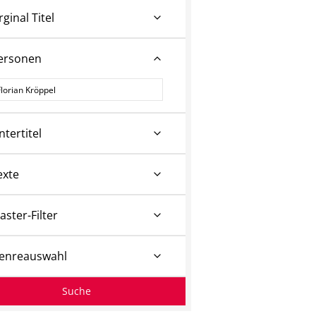
rginal Titel
ersonen
ersonen
ntertitel
exte
aster-Filter
enreauswahl
Suche