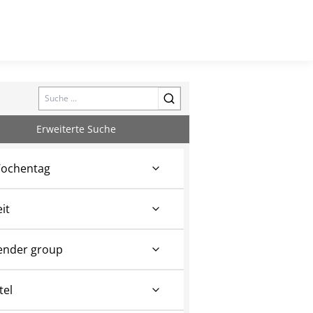
Search
Erweiterte Suche
ochentag
eit
ender group
tel