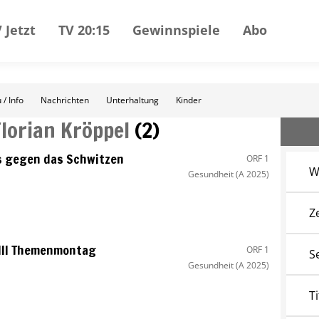
 Jetzt
TV 20:15
Gewinnspiele
Abo
 / Info
Nachrichten
Unterhaltung
Kinder
Florian Kröppel
(
2
)
s gegen das Schwitzen
ORF 1
W
Gesundheit
(A 2025)
Z
III Themenmontag
ORF 1
S
Gesundheit
(A 2025)
Ti