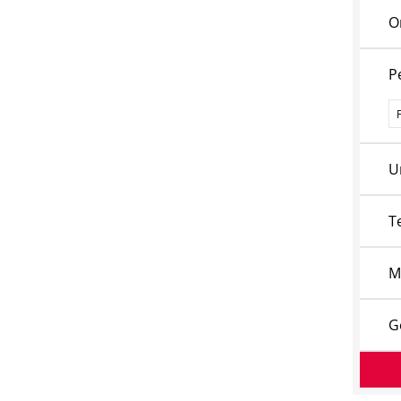
O
P
P
U
T
M
G