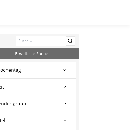
Search
Erweiterte Suche
ochentag
eit
ender group
tel