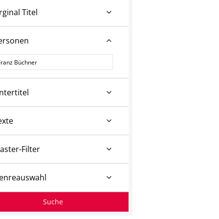
rginal Titel
ersonen
ersonen
ntertitel
exte
aster-Filter
enreauswahl
Suche