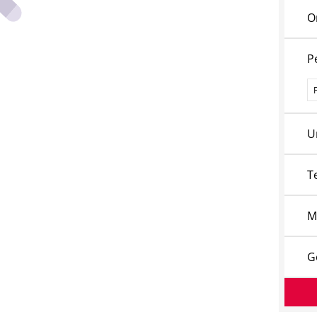
O
P
P
U
T
M
G