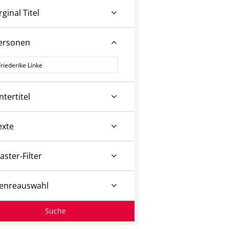
rginal Titel
ersonen
ersonen
ntertitel
exte
aster-Filter
enreauswahl
Suche