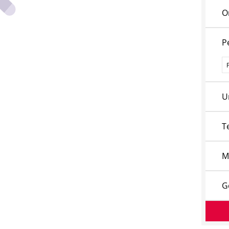
O
P
P
U
T
M
G