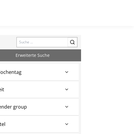
Search
Erweiterte Suche
ochentag
eit
ender group
tel