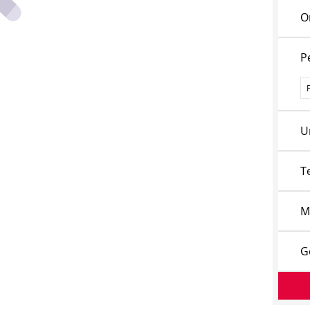
O
P
P
U
T
M
G