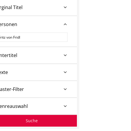
rginal Titel
ersonen
ersonen
ntertitel
exte
aster-Filter
enreauswahl
Suche