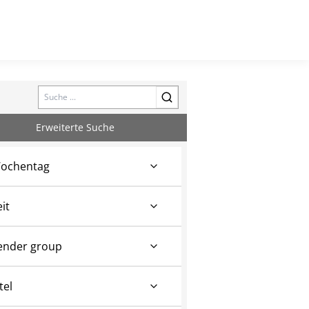
Search
Erweiterte Suche
ochentag
eit
ender group
tel