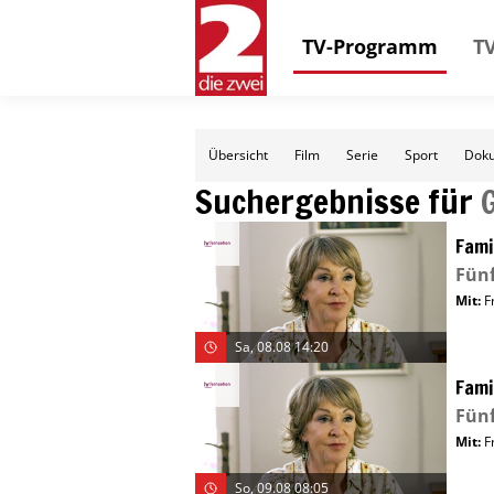
TV-Programm
TV
Übersicht
Film
Serie
Sport
Doku
Suchergebnisse für
Fami
Fünf
Mit
:
F
Sa, 08.08 14:20
Fami
Fünf
Mit
:
F
So, 09.08 08:05