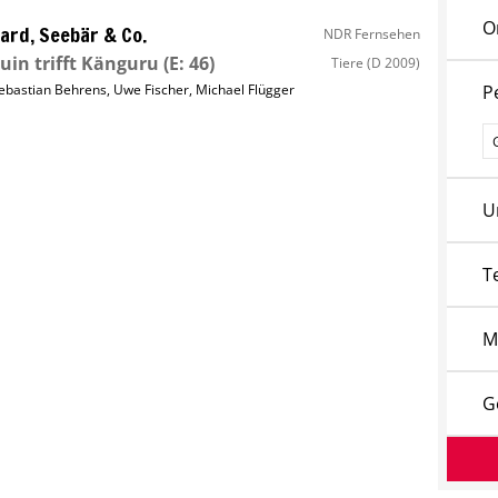
O
ard, Seebär & Co.
NDR Fernsehen
uin trifft Känguru
(E: 46)
Tiere
(D 2009)
ebastian Behrens
,
Uwe Fischer
,
Michael Flügger
P
P
U
T
M
G