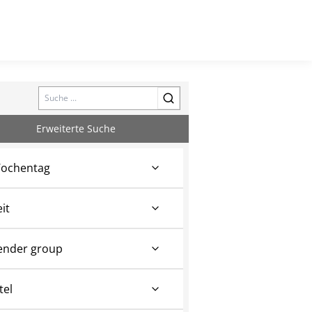
Search
Erweiterte Suche
ochentag
eit
ender group
tel