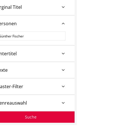
rginal Titel
ersonen
ersonen
ntertitel
exte
aster-Filter
enreauswahl
Suche