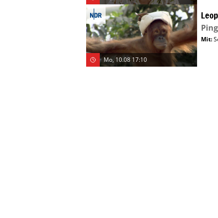
Leop
Ping
Mit
:
S
Mo, 10.08 17:10