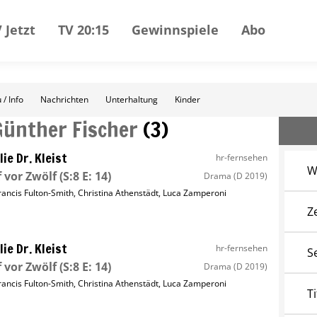
 Jetzt
TV 20:15
Gewinnspiele
Abo
 / Info
Nachrichten
Unterhaltung
Kinder
Günther Fischer
(
3
)
lie Dr. Kleist
hr-fernsehen
W
 vor Zwölf
(S:8 E: 14)
Drama
(D 2019)
rancis Fulton-Smith
,
Christina Athenstädt
,
Luca Zamperoni
Z
lie Dr. Kleist
hr-fernsehen
S
 vor Zwölf
(S:8 E: 14)
Drama
(D 2019)
rancis Fulton-Smith
,
Christina Athenstädt
,
Luca Zamperoni
Ti