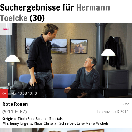
Suchergebnisse für
Hermann
Toelcke
(
30
)
Mo, 10.08 10:40
Rote Rosen
One
(S:11 E: 67)
Telenovela
(D 2014)
Original Titel:
Rote Rosen – Specials
Mit
:
Jenny Jürgens
,
Klaus Christian Schreiber
,
Lara-Maria Wichels