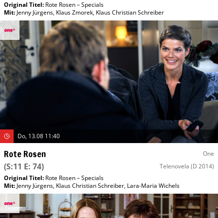
Original Titel:
Rote Rosen – Specials
Mit
:
Jenny Jürgens
,
Klaus Zmorek
,
Klaus Christian Schreiber
Do, 13.08 11:40
Rote Rosen
One
(S:11 E: 74)
Telenovela
(D 2014)
Original Titel:
Rote Rosen – Specials
Mit
:
Jenny Jürgens
,
Klaus Christian Schreiber
,
Lara-Maria Wichels