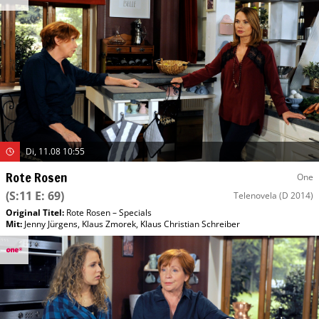
Di, 11.08 10:55
Rote Rosen
One
(S:11 E: 69)
Telenovela
(D 2014)
Original Titel:
Rote Rosen – Specials
Mit
:
Jenny Jürgens
,
Klaus Zmorek
,
Klaus Christian Schreiber