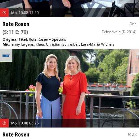
Mo, 10.08 17:50
Rote Rosen
One
(S:11 E: 70)
Telenovela
(D 2014)
Original Titel:
Rote Rosen – Specials
Mit
:
Jenny Jürgens
,
Klaus Christian Schreiber
,
Lara-Maria Wichels
Mo, 10.08 05:25
Rote Rosen
MDR