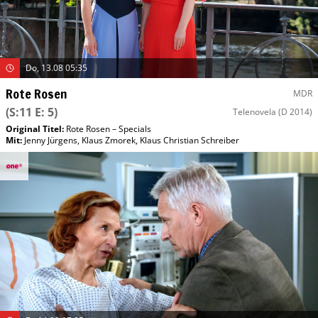
Do, 13.08 05:35
Rote Rosen
MDR
(S:11 E: 5)
Telenovela
(D 2014)
Original Titel:
Rote Rosen – Specials
Mit
:
Jenny Jürgens
,
Klaus Zmorek
,
Klaus Christian Schreiber