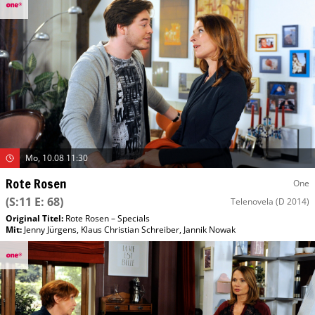
Mo, 10.08 11:30
Rote Rosen
One
(S:11 E: 68)
Telenovela
(D 2014)
Original Titel:
Rote Rosen – Specials
Mit
:
Jenny Jürgens
,
Klaus Christian Schreiber
,
Jannik Nowak