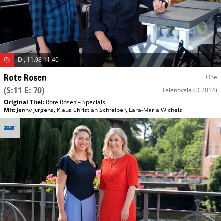
Di, 11.08 11:40
Rote Rosen
One
(S:11 E: 70)
Telenovela
(D 2014)
Original Titel:
Rote Rosen – Specials
Mit
:
Jenny Jürgens
,
Klaus Christian Schreiber
,
Lara-Maria Wichels