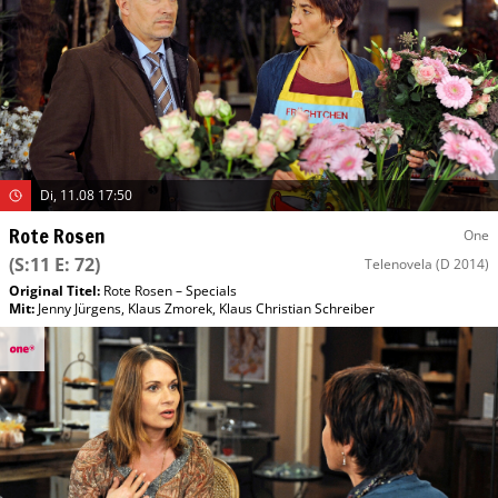
Di, 11.08 17:50
Rote Rosen
One
(S:11 E: 72)
Telenovela
(D 2014)
Original Titel:
Rote Rosen – Specials
Mit
:
Jenny Jürgens
,
Klaus Zmorek
,
Klaus Christian Schreiber