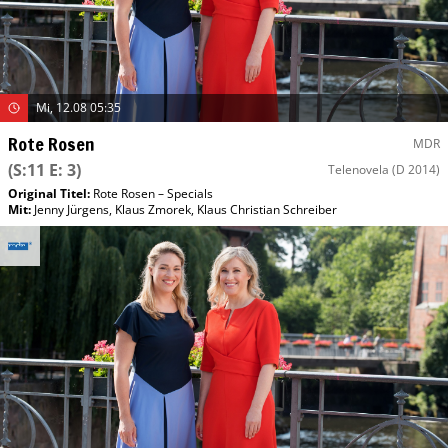
Mi, 12.08 05:35
Rote Rosen
MDR
(S:11 E: 3)
Telenovela
(D 2014)
Original Titel:
Rote Rosen – Specials
Mit
:
Jenny Jürgens
,
Klaus Zmorek
,
Klaus Christian Schreiber