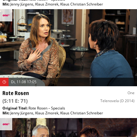
Mit
:
Jenny Jürgens
,
Klaus Zmorek
,
Klaus Christian Schreiber
Di, 11.08 17:05
Rote Rosen
One
(S:11 E: 71)
Telenovela
(D 2014)
Original Titel:
Rote Rosen – Specials
Mit
:
Jenny Jürgens
,
Klaus Zmorek
,
Klaus Christian Schreiber