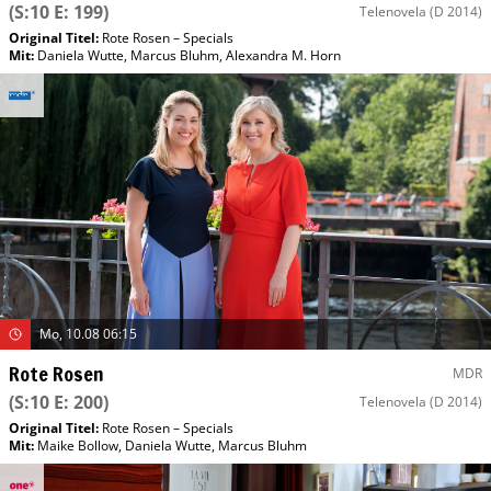
(S:10 E: 199)
Telenovela
(D 2014)
Original Titel:
Rote Rosen – Specials
Mit
:
Daniela Wutte
,
Marcus Bluhm
,
Alexandra M. Horn
Mo, 10.08 06:15
Rote Rosen
MDR
(S:10 E: 200)
Telenovela
(D 2014)
Original Titel:
Rote Rosen – Specials
Mit
:
Maike Bollow
,
Daniela Wutte
,
Marcus Bluhm