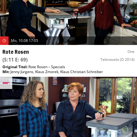
Mo, 10.08 17:05
Rote Rosen
One
(S:11 E: 69)
Telenovela
(D 2014)
Original Titel:
Rote Rosen – Specials
Mit
:
Jenny Jürgens
,
Klaus Zmorek
,
Klaus Christian Schreiber