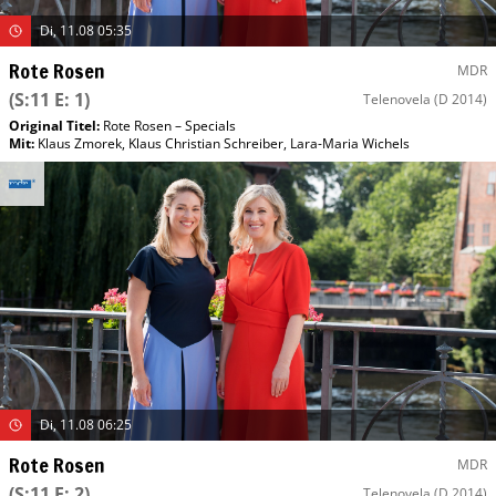
Di, 11.08 05:35
Rote Rosen
MDR
(S:11 E: 1)
Telenovela
(D 2014)
Original Titel:
Rote Rosen – Specials
Mit
:
Klaus Zmorek
,
Klaus Christian Schreiber
,
Lara-Maria Wichels
Di, 11.08 06:25
Rote Rosen
MDR
(S:11 E: 2)
Telenovela
(D 2014)