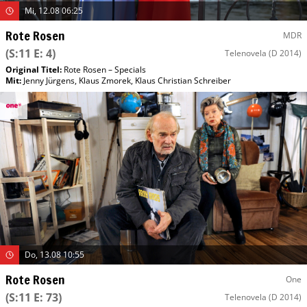
Mi, 12.08 06:25
Rote Rosen
MDR
(S:11 E: 4)
Telenovela
(D 2014)
Original Titel:
Rote Rosen – Specials
Mit
:
Jenny Jürgens
,
Klaus Zmorek
,
Klaus Christian Schreiber
Do, 13.08 10:55
Rote Rosen
One
(S:11 E: 73)
Telenovela
(D 2014)