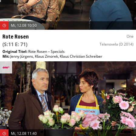
Mi, 12.08 10:50
Rote Rosen
One
(S:11 E: 71)
Telenovela
(D 2014)
Original Titel:
Rote Rosen – Specials
Mit
:
Jenny Jürgens
,
Klaus Zmorek
,
Klaus Christian Schreiber
Mi, 12.08 11:40