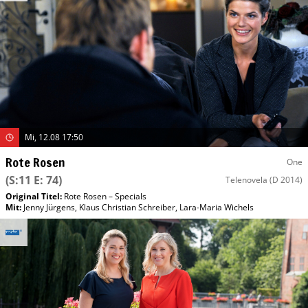
Mi, 12.08 17:50
Rote Rosen
One
(S:11 E: 74)
Telenovela
(D 2014)
Original Titel:
Rote Rosen – Specials
Mit
:
Jenny Jürgens
,
Klaus Christian Schreiber
,
Lara-Maria Wichels