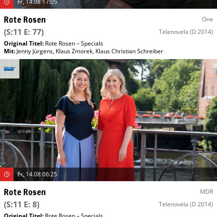
Fr, 14.08 17:05
Rote Rosen
One
(S:11 E: 77)
Telenovela
(D 2014)
Original Titel:
Rote Rosen – Specials
Mit
:
Jenny Jürgens
,
Klaus Zmorek
,
Klaus Christian Schreiber
Fr, 14.08 06:25
Rote Rosen
MDR
(S:11 E: 8)
Telenovela
(D 2014)
Original Titel:
Rote Rosen – Specials