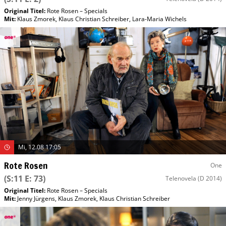
Original Titel:
Rote Rosen – Specials
Mit
:
Klaus Zmorek
,
Klaus Christian Schreiber
,
Lara-Maria Wichels
Mi, 12.08 17:05
Rote Rosen
One
(S:11 E: 73)
Telenovela
(D 2014)
Original Titel:
Rote Rosen – Specials
Mit
:
Jenny Jürgens
,
Klaus Zmorek
,
Klaus Christian Schreiber