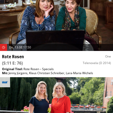
Do, 13.08 17:50
Rote Rosen
One
(S:11 E: 76)
Telenovela
(D 2014)
Original Titel:
Rote Rosen – Specials
Mit
:
Jenny Jürgens
,
Klaus Christian Schreiber
,
Lara-Maria Wichels