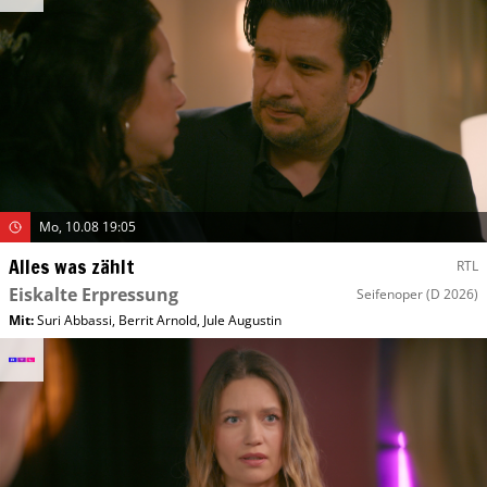
Mo, 10.08 19:05
Alles was zählt
RTL
Eiskalte Erpressung
Seifenoper
(D 2026)
Mit
:
Suri Abbassi
,
Berrit Arnold
,
Jule Augustin