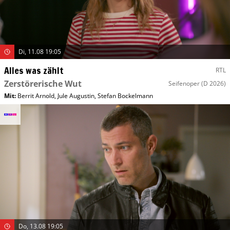
Di, 11.08 19:05
Alles was zählt
RTL
Zerstörerische Wut
Seifenoper
(D 2026)
Mit
:
Berrit Arnold
,
Jule Augustin
,
Stefan Bockelmann
Do, 13.08 19:05