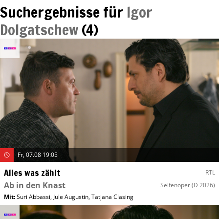
Suchergebnisse für
Igor
Dolgatschew
(
4
)
Fr, 07.08 19:05
Alles was zählt
RTL
Ab in den Knast
Seifenoper
(D 2026)
Mit
:
Suri Abbassi
,
Jule Augustin
,
Tatjana Clasing