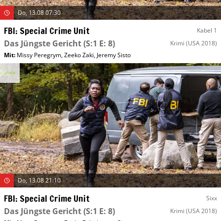
Do, 13.08 07:30
FBI: Special Crime Unit
Kabel 1
Das Jüngste Gericht
(S:1 E: 8)
Krimi
(USA 2018)
Mit
:
Missy Peregrym
,
Zeeko Zaki
,
Jeremy Sisto
Do, 13.08 21:10
FBI: Special Crime Unit
Sixx
Das Jüngste Gericht
(S:1 E: 8)
Krimi
(USA 2018)