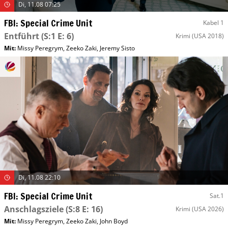
Di, 11.08 07:25
FBI: Special Crime Unit
Kabel 1
Entführt
(S:1 E: 6)
Krimi
(USA 2018)
Mit
:
Missy Peregrym
,
Zeeko Zaki
,
Jeremy Sisto
Di, 11.08 22:10
FBI: Special Crime Unit
Sat.1
Anschlagsziele
(S:8 E: 16)
Krimi
(USA 2026)
Mit
:
Missy Peregrym
,
Zeeko Zaki
,
John Boyd