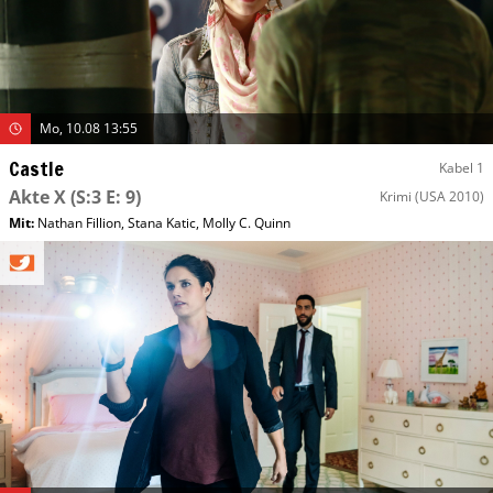
Mo, 10.08 13:55
Castle
Kabel 1
Akte X
(S:3 E: 9)
Krimi
(USA 2010)
Mit
:
Nathan Fillion
,
Stana Katic
,
Molly C. Quinn