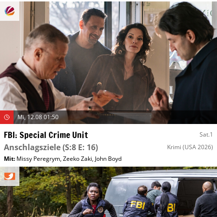
Mi, 12.08 01:50
FBI: Special Crime Unit
Sat.1
Anschlagsziele
(S:8 E: 16)
Krimi
(USA 2026)
Mit
:
Missy Peregrym
,
Zeeko Zaki
,
John Boyd