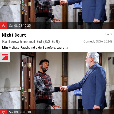
Sa, 08.08 12:25
Night Court
Pro 7
Kaffeesahne auf Ex!
(S:2 E: 9)
Comedy
(USA 2024)
Mit
:
Melissa Rauch
,
India de Beaufort
,
Lacretta
So, 09.08 08:30