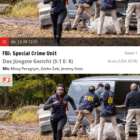
Mi, 12.08 12:05
FBI: Special Crime Unit
Kabel 1
Das Jüngste Gericht
(S:1 E: 8)
Krimi
(USA 2018)
Mit
:
Missy Peregrym
,
Zeeko Zaki
,
Jeremy Sisto