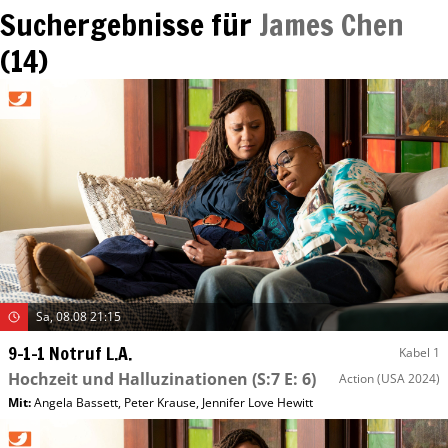
Suchergebnisse für
James Chen
(
14
)
Sa, 08.08 21:15
9-1-1 Notruf L.A.
Kabel 1
Hochzeit und Halluzinationen
(S:7 E: 6)
Action
(USA 2024)
Mit
:
Angela Bassett
,
Peter Krause
,
Jennifer Love Hewitt