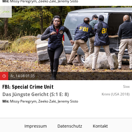
Mit
:
Missy Peregrym
,
Zeeko Zaki
,
Jeremy Sisto
Fr, 14.08 01:35
FBI: Special Crime Unit
Sixx
Das Jüngste Gericht
(S:1 E: 8)
Krimi
(USA 2018)
Mit
:
Missy Peregrym
,
Zeeko Zaki
,
Jeremy Sisto
Impressum
Datenschutz
Kontakt