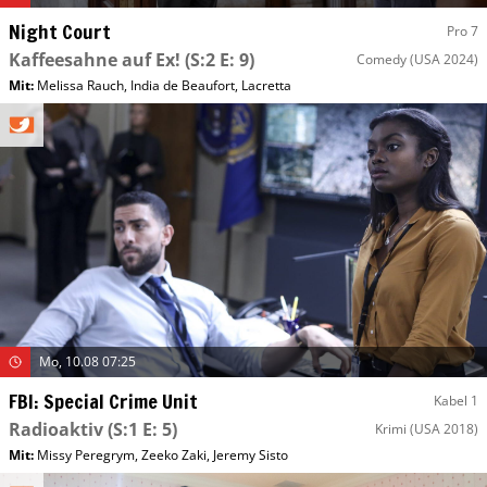
Night Court
Pro 7
Kaffeesahne auf Ex!
(S:2 E: 9)
Comedy
(USA 2024)
Mit
:
Melissa Rauch
,
India de Beaufort
,
Lacretta
Mo, 10.08 07:25
FBI: Special Crime Unit
Kabel 1
Radioaktiv
(S:1 E: 5)
Krimi
(USA 2018)
Mit
:
Missy Peregrym
,
Zeeko Zaki
,
Jeremy Sisto