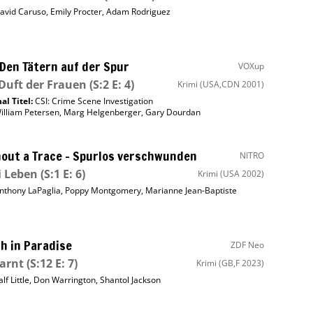
avid Caruso
,
Emily Procter
,
Adam Rodriguez
 Den Tätern auf der Spur
VOXup
Duft der Frauen
(S:2 E: 4)
Krimi
(USA,CDN 2001)
al Titel:
CSI: Crime Scene Investigation
illiam Petersen
,
Marg Helgenberger
,
Gary Dourdan
out a Trace – Spurlos verschwunden
NITRO
i Leben
(S:1 E: 6)
Krimi
(USA 2002)
nthony LaPaglia
,
Poppy Montgomery
,
Marianne Jean-Baptiste
h in Paradise
ZDF Neo
arnt
(S:12 E: 7)
Krimi
(GB,F 2023)
lf Little
,
Don Warrington
,
Shantol Jackson