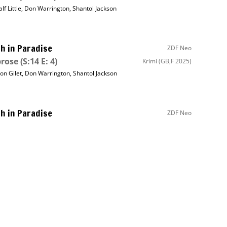
lf Little
,
Don Warrington
,
Shantol Jackson
h in Paradise
ZDF Neo
rose
(S:14 E: 4)
Krimi
(GB,F 2025)
on Gilet
,
Don Warrington
,
Shantol Jackson
h in Paradise
ZDF Neo
d an Deck
(S:12 E: 3)
Krimi
(GB,F 2023)
lf Little
,
Shantol Jackson
,
Tahj Miles
h in Paradise
ZDF Neo
k im Blut
(S:12 E: 8)
Krimi
(GB,F 2023)
lf Little
,
Elizabeth Bourgine
,
Don Warrington