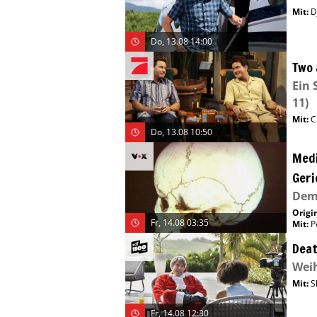
Mit
:
D
Do, 13.08 14:00
Two 
Ein 
11)
Mit
:
C
Do, 13.08 10:50
Medi
Geri
Dem 
Origin
Fr, 14.08 03:35
Mit
:
P
Deat
Weih
Mit
:
S
Fr, 14.08 12:30