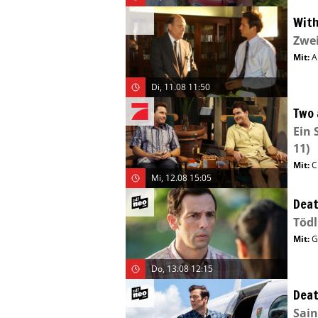
With
Zwe
Mit
:
A
Di, 11.08 11:50
Two 
Ein 
11)
Mit
:
C
Mi, 12.08 15:05
Deat
Tödl
Mit
:
G
Do, 13.08 12:15
Deat
Sain