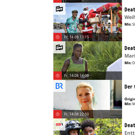
Deat
Wei
Mit
:
S
Fr, 14.08 13:15
Deat
Mar
Mit
:
D
Fr, 14.08 14:00
Der 
Origin
Mit
:
M
Fr, 14.08 22:50
Deat
Entt