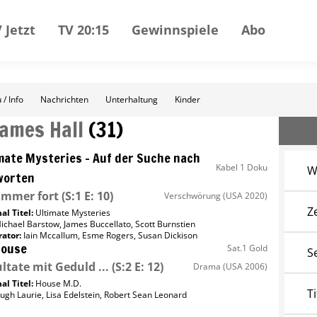
 Jetzt
TV 20:15
Gewinnspiele
Abo
 / Info
Nachrichten
Unterhaltung
Kinder
James Hall
(
31
)
mate Mysteries – Auf der Suche nach
Kabel 1 Doku
W
worten
immer fort
(S:1 E: 10)
Verschwörung
(USA 2020)
Z
al Titel:
Ultimate Mysteries
ichael Barstow
,
James Buccellato
,
Scott Burnstien
ator
:
Iain Mccallum
,
Esme Rogers
,
Susan Dickison
House
Sat.1 Gold
S
ltate mit Geduld ...
(S:2 E: 12)
Drama
(USA 2006)
al Titel:
House M.D.
Ti
ugh Laurie
,
Lisa Edelstein
,
Robert Sean Leonard