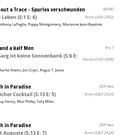
out a Trace – Spurlos verschwunden
NITRO
i Leben
(S:1 E: 6)
Krimi
(USA 2002)
nthony LaPaglia
,
Poppy Montgomery
,
Marianne Jean-Baptiste
and a Half Men
Pro 7
Sarg ist keine Sonnenbank
(S:6 E:
Sitcom
(USA 2008)
harlie Sheen
,
Jon Cryer
,
Angus T. Jones
h in Paradise
ZDF Neo
icher Cocktail
(S:13 E: 5)
Krimi
(GB,F 2024)
uy Henry
,
Miai Phillip
,
Tahj Miles
h in Paradise
ZDF Neo
t Auguste
(S:13 E: 7)
Krimi
(GB,F 2024)