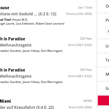
O
House
Sat.1 Gold
ltate mit Geduld ...
(S:2 E: 12)
Drama
(USA 2006)
al Titel:
House M.D.
P
ugh Laurie
,
Lisa Edelstein
,
Robert Sean Leonard
P
h in Paradise
ZDF Neo
Weihnachtsgeist
Krimi
(GB,F 2022)
U
iotafari Gardner
,
Jason Yeboa
,
Don Warrington
T
h in Paradise
ZDF Neo
M
Weihnachtsgeist
Krimi
(GB,F 2022)
iotafari Gardner
,
Jason Yeboa
,
Don Warrington
G
 Miami
NITRO
er auf Kreuzfahrt
(S:4 E: 22)
Krimi
(USA 2006)