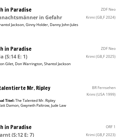
h in Paradise
ZDF Neo
hnachtsmänner in Gefahr
Krimi
(GB,F 2024)
hantol Jackson
,
Ginny Holder
,
Danny John-Jules
h in Paradise
ZDF Neo
ia
(S:14 E: 1)
Krimi
(GB,F 2025)
on Gilet
,
Don Warrington
,
Shantol Jackson
talentierte Mr. Ripley
BR Fernsehen
Krimi
(USA 1999)
al Titel:
The Talented Mr. Ripley
att Damon
,
Gwyneth Paltrow
,
Jude Law
h in Paradise
ORF 1
arnt
(S:12 E: 7)
Krimi
(GB,F 2023)