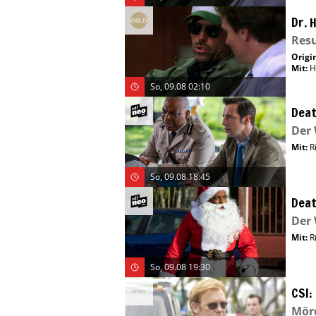
Dr. 
Resu
Origin
Mit
:
H
So, 09.08 02:10
Deat
Der 
Mit
:
R
So, 09.08 18:45
Deat
Der 
Mit
:
R
So, 09.08 19:30
CSI:
Mörd