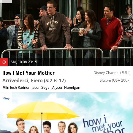
Mo, 10.08 23:15
How I Met Your Mother
Disney Channel (FULL)
Arrivederci, Fiero
(S:2 E: 17)
Sitcom
(USA 2007)
Mit
:
Josh Radnor
,
Jason Segel
,
Alyson Hannigan