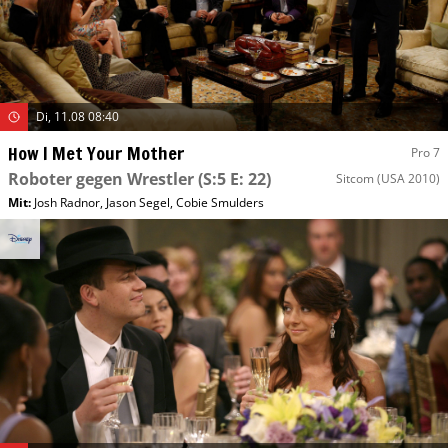
Di, 11.08 08:40
How I Met Your Mother
Pro 7
Roboter gegen Wrestler
(S:5 E: 22)
Sitcom
(USA 2010)
Mit
:
Josh Radnor
,
Jason Segel
,
Cobie Smulders