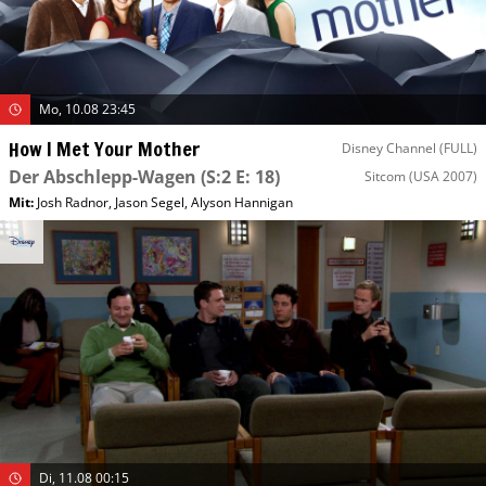
Mo, 10.08 23:45
How I Met Your Mother
Disney Channel (FULL)
Der Abschlepp-Wagen
(S:2 E: 18)
Sitcom
(USA 2007)
Mit
:
Josh Radnor
,
Jason Segel
,
Alyson Hannigan
Di, 11.08 00:15