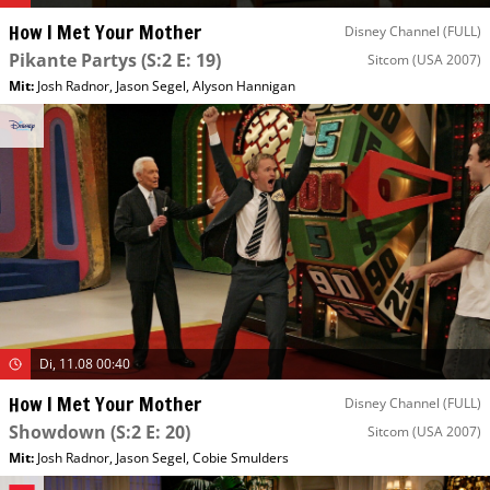
How I Met Your Mother
Disney Channel (FULL)
Pikante Partys
(S:2 E: 19)
Sitcom
(USA 2007)
Mit
:
Josh Radnor
,
Jason Segel
,
Alyson Hannigan
Di, 11.08 00:40
How I Met Your Mother
Disney Channel (FULL)
Showdown
(S:2 E: 20)
Sitcom
(USA 2007)
Mit
:
Josh Radnor
,
Jason Segel
,
Cobie Smulders