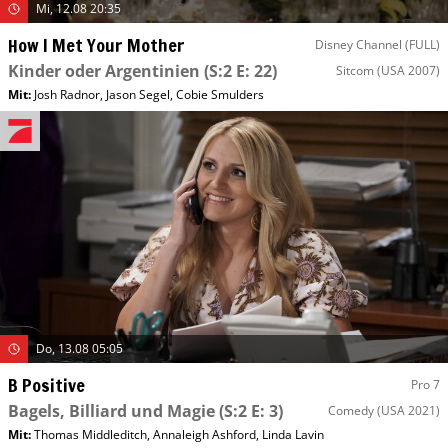
Mi, 12.08 20:35
How I Met Your Mother
Disney Channel (FULL)
Kinder oder Argentinien
(S:2 E: 22)
Sitcom
(USA 2007)
Mit
:
Josh Radnor
,
Jason Segel
,
Cobie Smulders
Do, 13.08 05:05
B Positive
Pro 7
Bagels, Billiard und Magie
(S:2 E: 3)
Comedy
(USA 2021)
Mit
:
Thomas Middleditch
,
Annaleigh Ashford
,
Linda Lavin