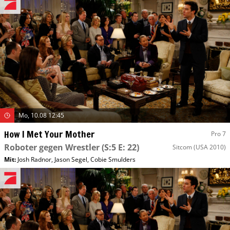
Mo, 10.08 12:45
How I Met Your Mother
Pro 7
Roboter gegen Wrestler
(S:5 E: 22)
Sitcom
(USA 2010)
Mit
:
Josh Radnor
,
Jason Segel
,
Cobie Smulders