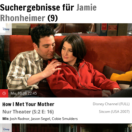
Suchergebnisse für
Jamie
Rhonheimer
(
9
)
Mo, 10.08 22:45
How I Met Your Mother
Disney Channel (FULL)
Nur Theater
(S:2 E: 16)
Sitcom
(USA 2007)
Mit
:
Josh Radnor
,
Jason Segel
,
Cobie Smulders