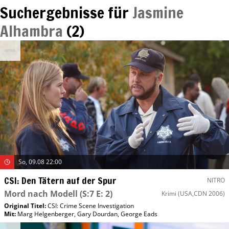
Suchergebnisse für
Jasmine
Alhambra
(
2
)
So, 09.08 22:00
CSI: Den Tätern auf der Spur
NITRO
Mord nach Modell
(S:7 E: 2)
Krimi
(USA,CDN 2006)
Original Titel:
CSI: Crime Scene Investigation
Mit
:
Marg Helgenberger
,
Gary Dourdan
,
George Eads