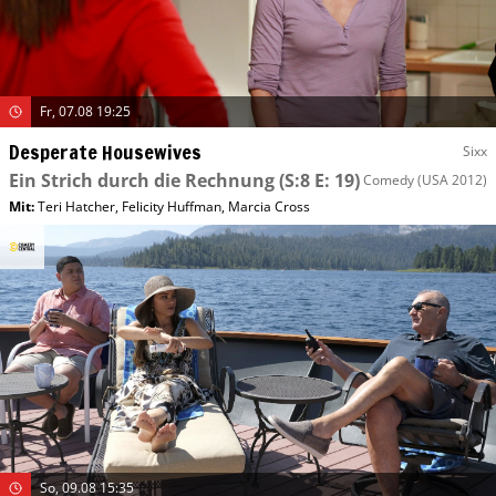
Fr, 07.08 19:25
Desperate Housewives
Sixx
Ein Strich durch die Rechnung
(S:8 E: 19)
Comedy
(USA 2012)
Mit
:
Teri Hatcher
,
Felicity Huffman
,
Marcia Cross
So, 09.08 15:35