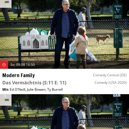
So, 09.08 16:50
Modern Family
Comedy Central (DE)
Das Vermächtnis
(S:11 E: 11)
Comedy
(USA 2020)
Mit
:
Ed O'Neill
,
Julie Bowen
,
Ty Burrell