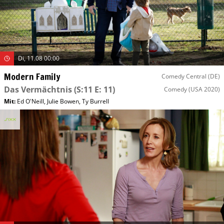
Di, 11.08 00:00
Modern Family
Comedy Central (DE)
Das Vermächtnis
(S:11 E: 11)
Comedy
(USA 2020)
Mit
:
Ed O'Neill
,
Julie Bowen
,
Ty Burrell