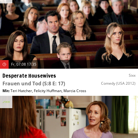
Fr, 07.08 17:35
Desperate Housewives
Sixx
Frauen und Tod
(S:8 E: 17)
Comedy
(USA 2012)
Mit
:
Teri Hatcher
,
Felicity Huffman
,
Marcia Cross