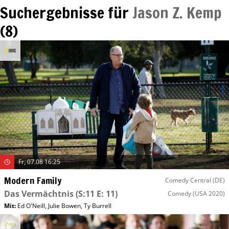
Suchergebnisse für
Jason Z. Kemp
(
8
)
Fr, 07.08 16:25
Modern Family
Comedy Central (DE)
Das Vermächtnis
(S:11 E: 11)
Comedy
(USA 2020)
Mit
:
Ed O'Neill
,
Julie Bowen
,
Ty Burrell