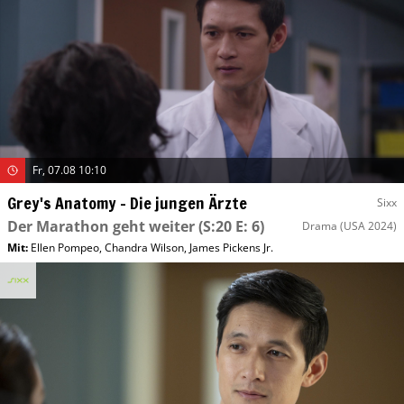
Fr, 07.08 10:10
Grey's Anatomy – Die jungen Ärzte
Sixx
Der Marathon geht weiter
(S:20 E: 6)
Drama
(USA 2024)
Mit
:
Ellen Pompeo
,
Chandra Wilson
,
James Pickens Jr.