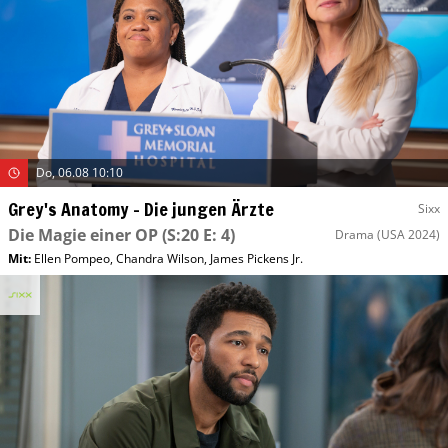
Do, 06.08 10:10
Grey's Anatomy – Die jungen Ärzte
Sixx
Die Magie einer OP
(S:20 E: 4)
Drama
(USA 2024)
Mit
:
Ellen Pompeo
,
Chandra Wilson
,
James Pickens Jr.