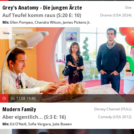
Grey's Anatomy – Die jungen Ärzte
Sixx
Auf Teufel komm raus
(S:20 E: 10)
Drama
(USA 2024)
Mit
:
Ellen Pompeo
,
Chandra Wilson
,
James Pickens Jr.
Di, 11.08 19:40
Modern Family
Disney Channel (FULL)
Aber eigentlich...
(S:3 E: 16)
Comedy
(USA 2012)
Mit
:
Ed O'Neill
,
Sofía Vergara
,
Julie Bowen