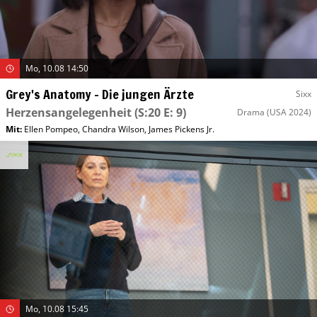
Mo, 10.08 14:50
Grey's Anatomy – Die jungen Ärzte
Sixx
Herzensangelegenheit
(S:20 E: 9)
Drama
(USA 2024)
Mit
:
Ellen Pompeo
,
Chandra Wilson
,
James Pickens Jr.
Mo, 10.08 15:45