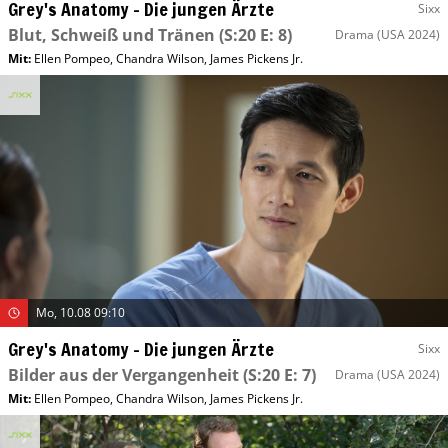
Grey's Anatomy – Die jungen Ärzte
Sixx
Blut, Schweiß und Tränen
(S:20 E: 8)
Drama
(USA 2024)
Mit
:
Ellen Pompeo
,
Chandra Wilson
,
James Pickens Jr.
Mo, 10.08 09:10
Grey's Anatomy – Die jungen Ärzte
Sixx
Bilder aus der Vergangenheit
(S:20 E: 7)
Drama
(USA 2024)
Mit
:
Ellen Pompeo
,
Chandra Wilson
,
James Pickens Jr.