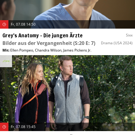
Fr, 07.08 14:50
Grey's Anatomy – Die jungen Ärzte
Sixx
Bilder aus der Vergangenheit
(S:20 E: 7)
Drama
(USA 2024)
Mit
:
Ellen Pompeo
,
Chandra Wilson
,
James Pickens Jr.
Fr, 07.08 15:45