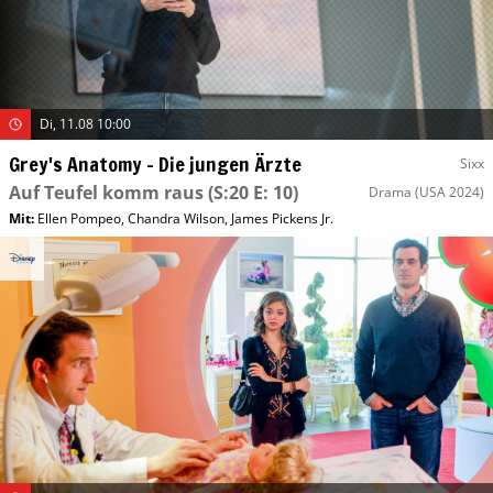
Di, 11.08 10:00
Grey's Anatomy – Die jungen Ärzte
Sixx
Auf Teufel komm raus
(S:20 E: 10)
Drama
(USA 2024)
Mit
:
Ellen Pompeo
,
Chandra Wilson
,
James Pickens Jr.