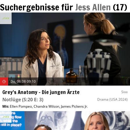
Suchergebnisse für
Jess Allen
(
17
)
Do, 06.08 09:10
Grey's Anatomy – Die jungen Ärzte
Sixx
Notlüge
(S:20 E: 3)
Drama
(USA 2024)
Mit
:
Ellen Pompeo
,
Chandra Wilson
,
James Pickens Jr.