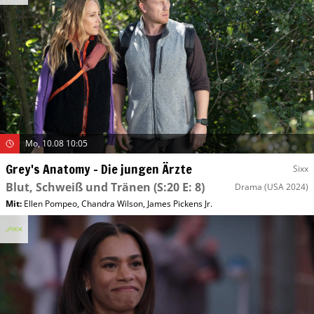
Mo, 10.08 10:05
Grey's Anatomy – Die jungen Ärzte
Sixx
Blut, Schweiß und Tränen
(S:20 E: 8)
Drama
(USA 2024)
Mit
:
Ellen Pompeo
,
Chandra Wilson
,
James Pickens Jr.