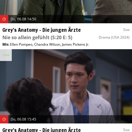
Do, 06.08 14:50
Grey's Anatomy – Die jungen Ärzte
Sixx
Nie so allein gefühlt
(S:20 E: 5)
Drama
(USA 2024)
Mit
:
Ellen Pompeo
,
Chandra Wilson
,
James Pickens Jr.
Do, 06.08 15:45
Grey's Anatomy – Die jungen Ärzte
Sixx