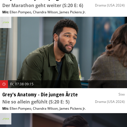
Der Marathon geht weiter
(S:20 E: 6)
Drama
(USA 2024)
Mit
:
Ellen Pompeo
,
Chandra Wilson
,
James Pickens Jr.
Fr, 07.08 09:15
Grey's Anatomy – Die jungen Ärzte
Sixx
Nie so allein gefühlt
(S:20 E: 5)
Drama
(USA 2024)
Mit
:
Ellen Pompeo
,
Chandra Wilson
,
James Pickens Jr.