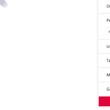
O
P
P
U
T
M
G