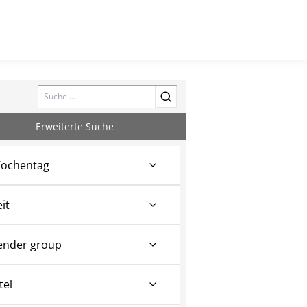
Search
Erweiterte Suche
ochentag
eit
ender group
tel