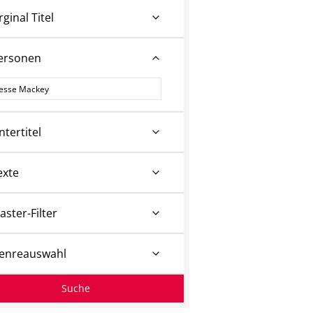
rginal Titel
ersonen
ersonen
ntertitel
exte
aster-Filter
enreauswahl
Suche