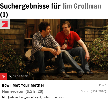
Suchergebnisse für
Jim Grollman
(
1
)
Fr, 07.08 08:35
How I Met Your Mother
Pro 7
Heimvorteil
(S:5 E: 20)
Sitcom
(USA 2010)
Mit
:
Josh Radnor
,
Jason Segel
,
Cobie Smulders