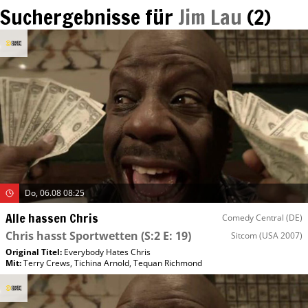
Suchergebnisse für
Jim Lau
(
2
)
Do, 06.08 08:25
Alle hassen Chris
Comedy Central (DE)
Chris hasst Sportwetten
(S:2 E: 19)
Sitcom
(USA 2007)
Original Titel:
Everybody Hates Chris
Mit
:
Terry Crews
,
Tichina Arnold
,
Tequan Richmond