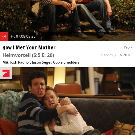
Fr, 07.08 08:35
How I Met Your Mother
Pro 7
Heimvorteil
(S:5 E: 20)
Sitcom
(USA 2010)
Mit
:
Josh Radnor
,
Jason Segel
,
Cobie Smulders