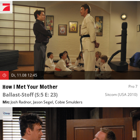
Di, 11.08 12:45
How I Met Your Mother
Pro 7
Ballast-Stoff
(S:5 E: 23)
Sitcom
(USA 2010)
Mit
:
Josh Radnor
,
Jason Segel
,
Cobie Smulders