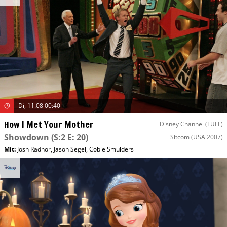
Di, 11.08 00:40
How I Met Your Mother
Disney Channel (FULL)
Showdown
(S:2 E: 20)
Sitcom
(USA 2007)
Mit
:
Josh Radnor
,
Jason Segel
,
Cobie Smulders