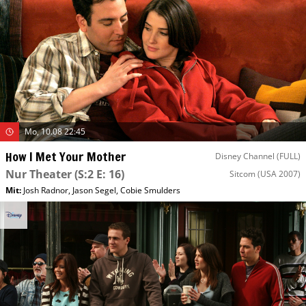
Mo, 10.08 22:45
How I Met Your Mother
Disney Channel (FULL)
Nur Theater
(S:2 E: 16)
Sitcom
(USA 2007)
Mit
:
Josh Radnor
,
Jason Segel
,
Cobie Smulders