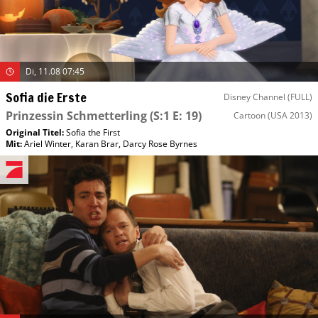
Di, 11.08 07:45
Sofia die Erste
Disney Channel (FULL)
Prinzessin Schmetterling
(S:1 E: 19)
Cartoon
(USA 2013)
Original Titel:
Sofia the First
Mit
:
Ariel Winter
,
Karan Brar
,
Darcy Rose Byrnes