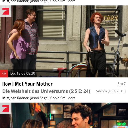
Mit
:
Josh Radnor
,
Jason Segel
,
Cobie Smulders
Do, 13.08 08:30
How I Met Your Mother
Pro 7
Die Weisheit des Universums
(S:5 E: 24)
Sitcom
(USA 2010)
Mit
:
Josh Radnor
,
Jason Segel
,
Cobie Smulders