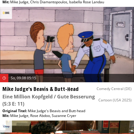
Mit
:
Mike Judge
,
Chris Diamantopoulos
,
Isabella Rose Landau
So, 09.08 05:15
Mike Judge's Beavis & Butt-Head
Comedy Central (DE)
Eine Million Kopfgeld / Gute Besserung
Cartoon
(USA 2025)
(S:3 E: 11)
Original Titel:
Mike Judge's Beavis and Butt-head
Mit
:
Mike Judge
,
Rose Abdoo
,
Suzanne Cryer