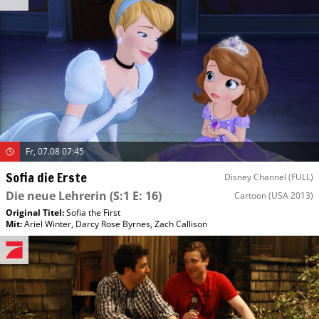
Fr, 07.08 07:45
Sofia die Erste
Disney Channel (FULL)
Die neue Lehrerin
(S:1 E: 16)
Cartoon
(USA 2013)
Original Titel:
Sofia the First
Mit
:
Ariel Winter
,
Darcy Rose Byrnes
,
Zach Callison