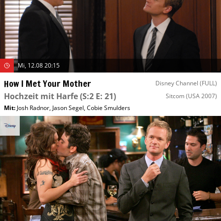
Mi, 12.08 20:15
How I Met Your Mother
Disney Channel (FULL)
Hochzeit mit Harfe
(S:2 E: 21)
Sitcom
(USA 2007)
Mit
:
Josh Radnor
,
Jason Segel
,
Cobie Smulders