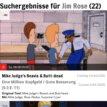
Suchergebnisse für
Jim Rose
(
22
)
Sa, 08.08 05:00
Mike Judge's Beavis & Butt-Head
Comedy Central (DE)
Eine Million Kopfgeld / Gute Besserung
Cartoon
(USA 2025)
(S:3 E: 11)
Original Titel:
Mike Judge's Beavis and Butt-head
Mit
:
Mike Judge
,
Rose Abdoo
,
Suzanne Cryer