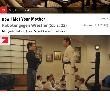
Mo, 10.08 12:45
How I Met Your Mother
Pro 7
Roboter gegen Wrestler
(S:5 E: 22)
Sitcom
(USA 2010)
Mit
:
Josh Radnor
,
Jason Segel
,
Cobie Smulders
Mi, 12.08 08:35
How I Met Your Mother
Pro 7
Ballast-Stoff
(S:5 E: 23)
Sitcom
(USA 2010)