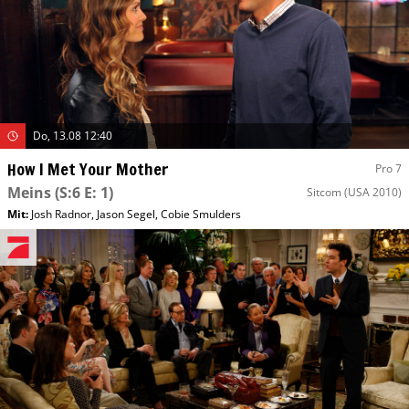
Do, 13.08 12:40
How I Met Your Mother
Pro 7
Meins
(S:6 E: 1)
Sitcom
(USA 2010)
Mit
:
Josh Radnor
,
Jason Segel
,
Cobie Smulders