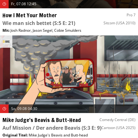
Fr, 07.08 12:45
How I Met Your Mother
Pro 7
Wie man sich bettet
(S:5 E: 21)
Sitcom
(USA 2010)
Mit
:
Josh Radnor
,
Jason Segel
,
Cobie Smulders
So, 09.08 04:30
Mike Judge's Beavis & Butt-Head
Comedy Central (DE)
Auf Mission / Der andere Beavis
(S:3 E: 9)
Cartoon
(USA 2025)
Original Titel:
Mike Judge's Beavis and Butt-head