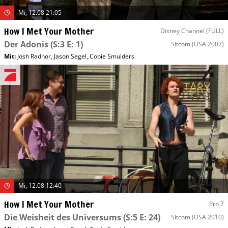
Mi, 12.08 21:05
How I Met Your Mother
Disney Channel (FULL)
Der Adonis
(S:3 E: 1)
Sitcom
(USA 2007)
Mit
:
Josh Radnor
,
Jason Segel
,
Cobie Smulders
Mi, 12.08 12:40
How I Met Your Mother
Pro 7
Die Weisheit des Universums
(S:5 E: 24)
Sitcom
(USA 2010)