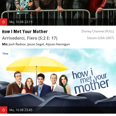
Mo, 10.08 23:15
How I Met Your Mother
Disney Channel (FULL)
Arrivederci, Fiero
(S:2 E: 17)
Sitcom
(USA 2007)
Mit
:
Josh Radnor
,
Jason Segel
,
Alyson Hannigan
Mo, 10.08 23:45