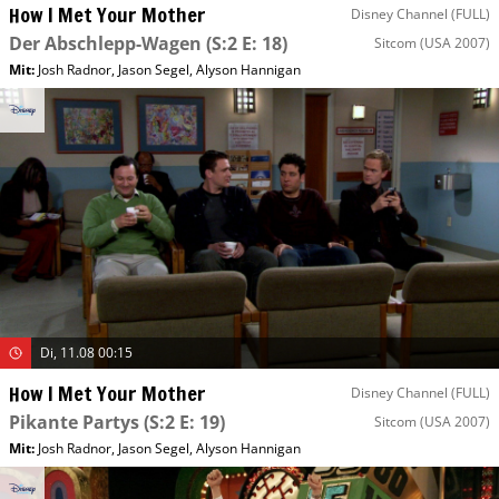
How I Met Your Mother
Disney Channel (FULL)
Der Abschlepp-Wagen
(S:2 E: 18)
Sitcom
(USA 2007)
Mit
:
Josh Radnor
,
Jason Segel
,
Alyson Hannigan
Di, 11.08 00:15
How I Met Your Mother
Disney Channel (FULL)
Pikante Partys
(S:2 E: 19)
Sitcom
(USA 2007)
Mit
:
Josh Radnor
,
Jason Segel
,
Alyson Hannigan