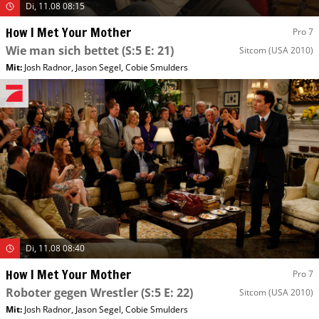
Di, 11.08 08:15
How I Met Your Mother
Pro 7
Wie man sich bettet
(S:5 E: 21)
Sitcom
(USA 2010)
Mit
:
Josh Radnor
,
Jason Segel
,
Cobie Smulders
Di, 11.08 08:40
How I Met Your Mother
Pro 7
Roboter gegen Wrestler
(S:5 E: 22)
Sitcom
(USA 2010)
Mit
:
Josh Radnor
,
Jason Segel
,
Cobie Smulders