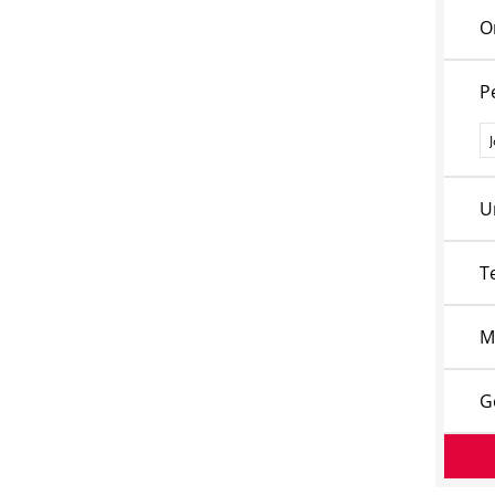
O
P
P
U
T
M
G