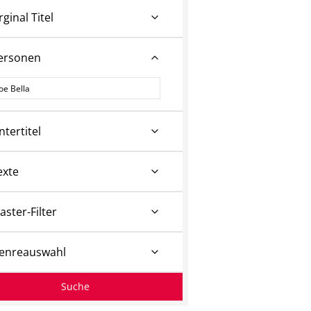
rginal Titel
ersonen
ersonen
ntertitel
exte
aster-Filter
enreauswahl
Suche