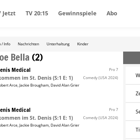
 Jetzt
TV 20:15
Gewinnspiele
Abo
 / Info
Nachrichten
Unterhaltung
Kinder
oe Bella
(
2
)
Denis Medical
Pro 7
W
kommen im St. Denis
(S:1 E: 1)
Comedy
(USA 2024)
obert Arce
,
Jackie Brougham
,
David Alan Grier
Z
Denis Medical
Pro 7
S
kommen im St. Denis
(S:1 E: 1)
Comedy
(USA 2024)
obert Arce
,
Jackie Brougham
,
David Alan Grier
Ti