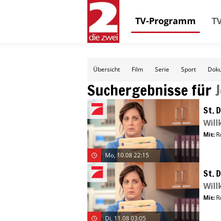
TV-Programm
TV
Übersicht
Film
Serie
Sport
Doku
Suchergebnisse für
J
St. 
Will
Mit
:
R
Mo, 10.08 22:15
St. 
Will
Mit
:
R
Di, 11.08 03:05