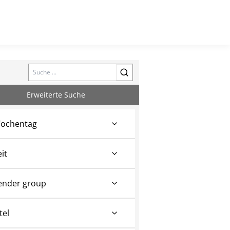
Search
Erweiterte Suche
ochentag
eit
ender group
tel