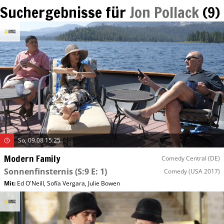
Suchergebnisse für
Jon Pollack
(
9
)
So, 09.08 15:25
Modern Family
Comedy Central (DE)
Sonnenfinsternis
(S:9 E: 1)
Comedy
(USA 2017)
Mit
:
Ed O'Neill
,
Sofía Vergara
,
Julie Bowen