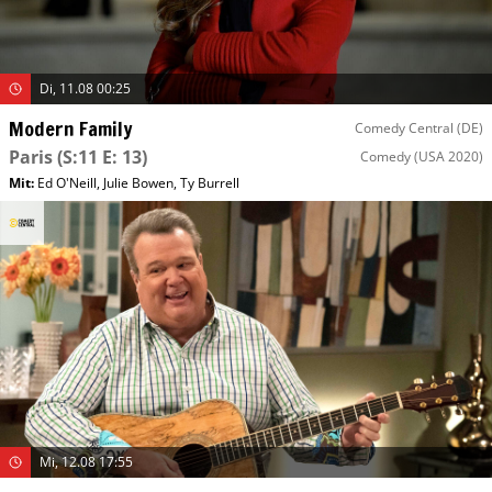
Di, 11.08 00:25
Modern Family
Comedy Central (DE)
Paris
(S:11 E: 13)
Comedy
(USA 2020)
Mit
:
Ed O'Neill
,
Julie Bowen
,
Ty Burrell
Mi, 12.08 17:55