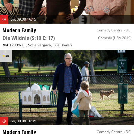
So, 09.08 16:15
Modern Family
Comedy Central (DE)
Die Wildnis
(S:10 E: 17)
Comedy
(USA 2019)
Mit
:
Ed O'Neill
,
Sofía Vergara
,
Julie Bowen
So, 09.08 16:35
Modern Family
Comedy Central (DE)