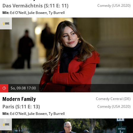
Das Vermächtnis
(S:11 E: 11)
Comedy
(USA 2020)
Mit
:
Ed O'Neill
,
Julie Bowen
,
Ty Burrell
So, 09.08 17:00
Modern Family
Comedy Central (DE)
Paris
(S:11 E: 13)
Comedy
(USA 2020)
Mit
:
Ed O'Neill
,
Julie Bowen
,
Ty Burrell