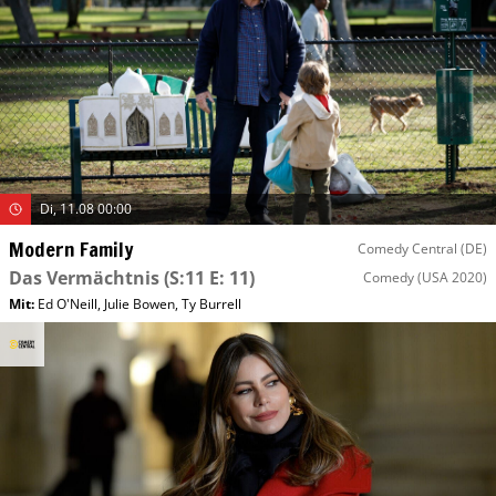
Di, 11.08 00:00
Modern Family
Comedy Central (DE)
Das Vermächtnis
(S:11 E: 11)
Comedy
(USA 2020)
Mit
:
Ed O'Neill
,
Julie Bowen
,
Ty Burrell