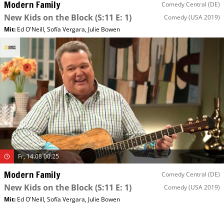
Modern Family
Comedy Central (DE)
New Kids on the Block
(S:11 E: 1)
Comedy
(USA 2019)
Mit
:
Ed O'Neill
,
Sofía Vergara
,
Julie Bowen
Fr, 14.08 00:25
Modern Family
Comedy Central (DE)
New Kids on the Block
(S:11 E: 1)
Comedy
(USA 2019)
Mit
:
Ed O'Neill
,
Sofía Vergara
,
Julie Bowen