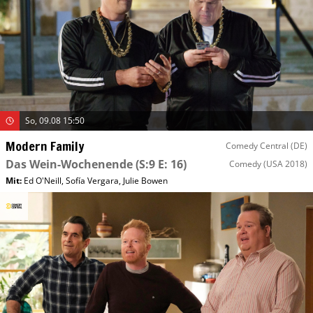
So, 09.08 15:50
Modern Family
Comedy Central (DE)
Das Wein-Wochenende
(S:9 E: 16)
Comedy
(USA 2018)
Mit
:
Ed O'Neill
,
Sofía Vergara
,
Julie Bowen