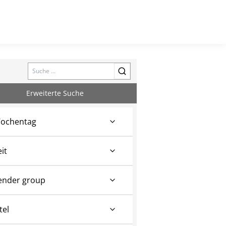
Search
Erweiterte Suche
ochentag
eit
ender group
tel