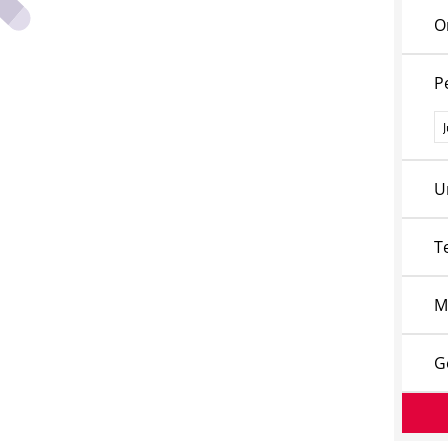
O
P
P
U
T
M
G