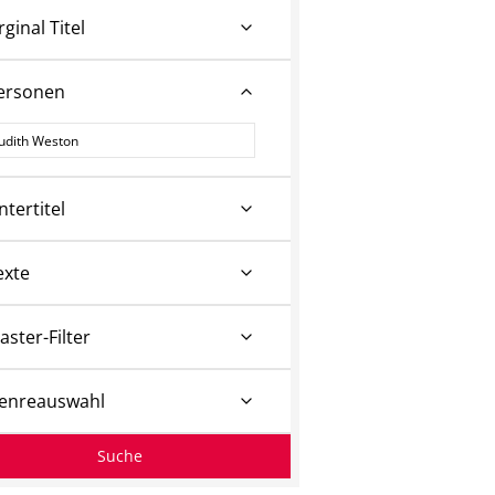
rginal Titel
ersonen
ersonen
ntertitel
exte
aster-Filter
enreauswahl
Suche