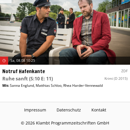
Sa, 08.08 10:25
Notruf Hafenkante
ZDF
Ruhe sanft
(S:10 E: 11)
Krimi
(D 2015)
Mit
:
Sanna Englund
,
Matthias Schloo
,
Rhea Harder-Vennewald
Impressum
Datenschutz
Kontakt
©
2026
Klambt Programmzeitschriften GmbH