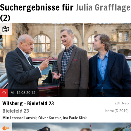
Suchergebnisse für
Julia Grafflage
(
2
)
Mi, 12.08 20:15
Wilsberg – Bielefeld 23
ZDF Neo
Bielefeld 23
Krimi
(D 2019)
Mit
:
Leonard Lansink
,
Oliver Korittke
,
Ina Paule Klink