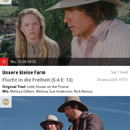
Mo, 10.08 09:50
Unsere kleine Farm
Sat.1 Gold
Flucht in die Freiheit
(S:4 E: 13)
Drama
(USA 1977)
Original Titel:
Little House on the Prairie
Mit
:
Melissa Gilbert
,
Melissa Sue Anderson
,
Nick Ramus