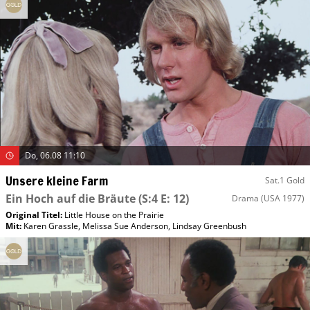
Do, 06.08 11:10
Unsere kleine Farm
Sat.1 Gold
Ein Hoch auf die Bräute
(S:4 E: 12)
Drama
(USA 1977)
Original Titel:
Little House on the Prairie
Mit
:
Karen Grassle
,
Melissa Sue Anderson
,
Lindsay Greenbush