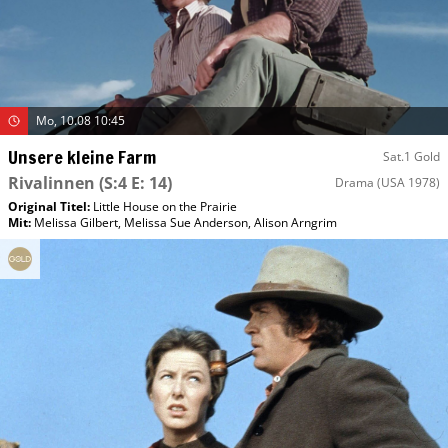
Mo, 10.08 10:45
Unsere kleine Farm
Sat.1 Gold
Rivalinnen
(S:4 E: 14)
Drama
(USA 1978)
Original Titel:
Little House on the Prairie
Mit
:
Melissa Gilbert
,
Melissa Sue Anderson
,
Alison Arngrim