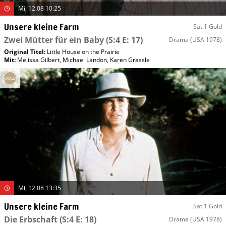
Mi, 12.08 10:25
Unsere kleine Farm
Sat.1 Gold
Zwei Mütter für ein Baby
(S:4 E: 17)
Drama
(USA 1978)
Original Titel:
Little House on the Prairie
Mit
:
Melissa Gilbert
,
Michael Landon
,
Karen Grassle
Mi, 12.08 13:35
Unsere kleine Farm
Sat.1 Gold
Die Erbschaft
(S:4 E: 18)
Drama
(USA 1978)