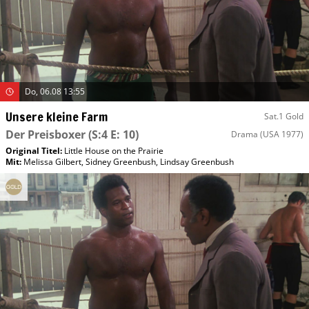
Do, 06.08 13:55
Unsere kleine Farm
Sat.1 Gold
Der Preisboxer
(S:4 E: 10)
Drama
(USA 1977)
Original Titel:
Little House on the Prairie
Mit
:
Melissa Gilbert
,
Sidney Greenbush
,
Lindsay Greenbush