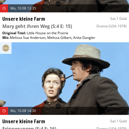
Mo, 10.08 13:35
Unsere kleine Farm
Sat.1 Gold
Mary geht ihren Weg
(S:4 E: 15)
Drama
(USA 1978)
Original Titel:
Little House on the Prairie
Mit
:
Melissa Sue Anderson
,
Melissa Gilbert
,
Anita Dangler
Mo, 10.08 14:30
Unsere kleine Farm
Sat.1 Gold
Erinnerungen
(S:4 E: 16)
Drama
(USA 1978)