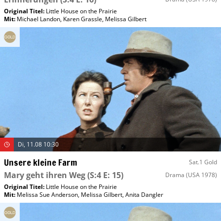
Original Titel:
Little House on the Prairie
Mit
:
Michael Landon
,
Karen Grassle
,
Melissa Gilbert
Di, 11.08 10:30
Unsere kleine Farm
Sat.1 Gold
Mary geht ihren Weg
(S:4 E: 15)
Drama
(USA 1978)
Original Titel:
Little House on the Prairie
Mit
:
Melissa Sue Anderson
,
Melissa Gilbert
,
Anita Dangler