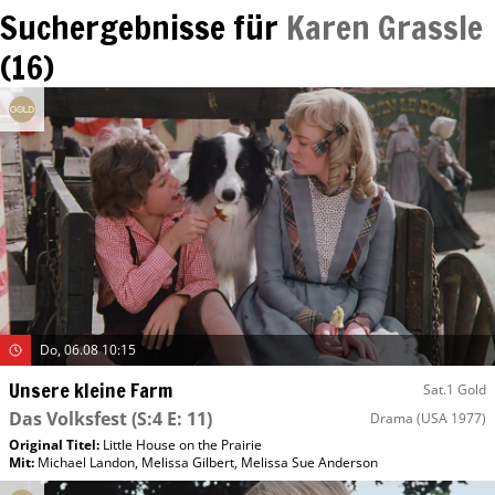
Suchergebnisse für
Karen Grassle
(
16
)
Do, 06.08 10:15
Unsere kleine Farm
Sat.1 Gold
Das Volksfest
(S:4 E: 11)
Drama
(USA 1977)
Original Titel:
Little House on the Prairie
Mit
:
Michael Landon
,
Melissa Gilbert
,
Melissa Sue Anderson