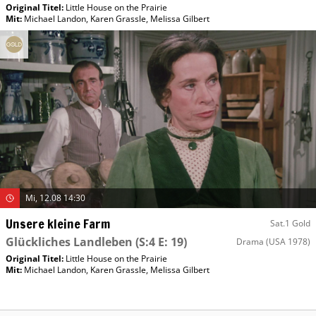
Original Titel:
Little House on the Prairie
Mit
:
Michael Landon
,
Karen Grassle
,
Melissa Gilbert
Mi, 12.08 14:30
Unsere kleine Farm
Sat.1 Gold
Glückliches Landleben
(S:4 E: 19)
Drama
(USA 1978)
Original Titel:
Little House on the Prairie
Mit
:
Michael Landon
,
Karen Grassle
,
Melissa Gilbert