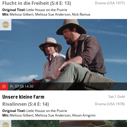
Flucht in die Freiheit
(S:4 E: 13)
Drama
(USA 1977)
Original Titel:
Little House on the Prairie
Mit
:
Melissa Gilbert
,
Melissa Sue Anderson
,
Nick Ramus
Fr, 07.08 14:30
Unsere kleine Farm
Sat.1 Gold
Rivalinnen
(S:4 E: 14)
Drama
(USA 1978)
Original Titel:
Little House on the Prairie
Mit
:
Melissa Gilbert
,
Melissa Sue Anderson
,
Alison Arngrim