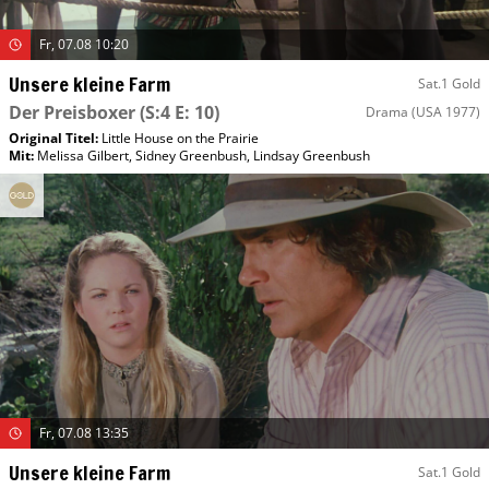
Fr, 07.08 10:20
Unsere kleine Farm
Sat.1 Gold
Der Preisboxer
(S:4 E: 10)
Drama
(USA 1977)
Original Titel:
Little House on the Prairie
Mit
:
Melissa Gilbert
,
Sidney Greenbush
,
Lindsay Greenbush
Fr, 07.08 13:35
Unsere kleine Farm
Sat.1 Gold