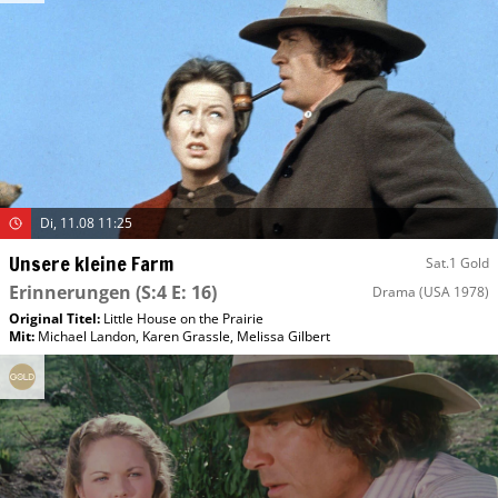
Di, 11.08 11:25
Unsere kleine Farm
Sat.1 Gold
Erinnerungen
(S:4 E: 16)
Drama
(USA 1978)
Original Titel:
Little House on the Prairie
Mit
:
Michael Landon
,
Karen Grassle
,
Melissa Gilbert