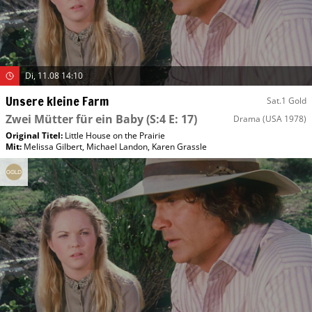
Di, 11.08 14:10
Unsere kleine Farm
Sat.1 Gold
Zwei Mütter für ein Baby
(S:4 E: 17)
Drama
(USA 1978)
Original Titel:
Little House on the Prairie
Mit
:
Melissa Gilbert
,
Michael Landon
,
Karen Grassle