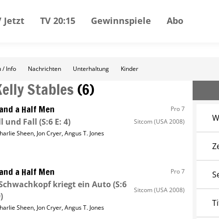
 Jetzt
TV 20:15
Gewinnspiele
Abo
 / Info
Nachrichten
Unterhaltung
Kinder
Kelly Stables
(
6
)
and a Half Men
Pro 7
W
l und Fall
(S:6 E: 4)
Sitcom
(USA 2008)
harlie Sheen
,
Jon Cryer
,
Angus T. Jones
Z
and a Half Men
Pro 7
S
Schwachkopf kriegt ein Auto
(S:6
Sitcom
(USA 2008)
)
Ti
harlie Sheen
,
Jon Cryer
,
Angus T. Jones