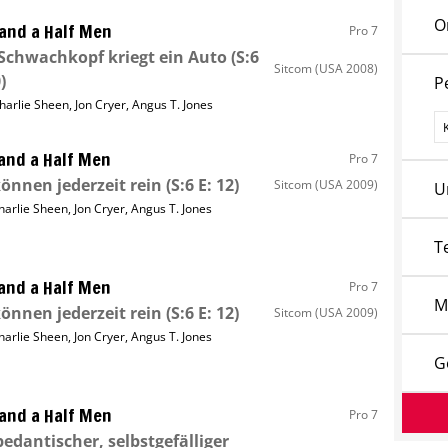
O
and a Half Men
Pro 7
Schwachkopf kriegt ein Auto
(S:6
Sitcom
(USA 2008)
)
P
harlie Sheen
,
Jon Cryer
,
Angus T. Jones
P
and a Half Men
Pro 7
können jederzeit rein
(S:6 E: 12)
Sitcom
(USA 2009)
U
harlie Sheen
,
Jon Cryer
,
Angus T. Jones
T
and a Half Men
Pro 7
M
können jederzeit rein
(S:6 E: 12)
Sitcom
(USA 2009)
harlie Sheen
,
Jon Cryer
,
Angus T. Jones
G
and a Half Men
Pro 7
pedantischer, selbstgefälliger