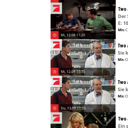
Two 
Der 
E: 10
Mit
:
C
Mi, 12.08 11:20
Two 
Sie 
Mit
:
C
Mi, 12.08 15:35
Two 
Sie 
Mit
:
C
Do, 13.08 11:20
Two 
Ein 