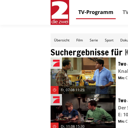
TV-Programm
TV
Übersicht
Film
Serie
Sport
Doku
Suchergebnisse für
Two 
Knal
Mit
:
C
Fr, 07.08 11:25
Two 
Der 
E: 10
Mit
:
C
Di, 11.08 15:30