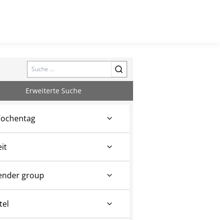
Search
Erweiterte Suche
ochentag
eit
ender group
tel