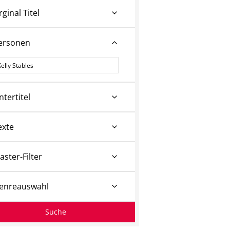
rginal Titel
ersonen
ersonen
ntertitel
exte
aster-Filter
enreauswahl
Suche