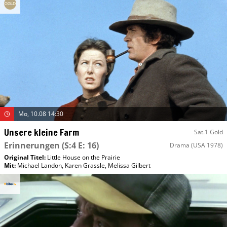
Mo, 10.08 14:30
Unsere kleine Farm
Sat.1 Gold
Erinnerungen
(S:4 E: 16)
Drama
(USA 1978)
Original Titel:
Little House on the Prairie
Mit
:
Michael Landon
,
Karen Grassle
,
Melissa Gilbert