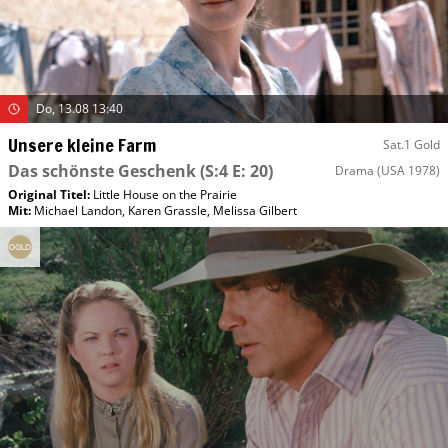
Do, 13.08 13:40
Unsere kleine Farm
Sat.1 Gold
Das schönste Geschenk
(S:4 E: 20)
Drama
(USA 1978)
Original Titel:
Little House on the Prairie
Mit
:
Michael Landon
,
Karen Grassle
,
Melissa Gilbert