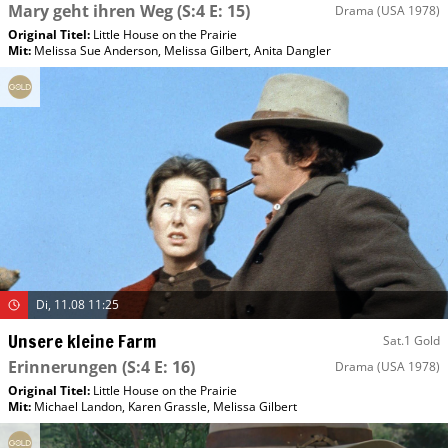
Mary geht ihren Weg
(S:4 E: 15)
Drama
(USA 1978)
Original Titel:
Little House on the Prairie
Mit
:
Melissa Sue Anderson
,
Melissa Gilbert
,
Anita Dangler
Di, 11.08 11:25
Unsere kleine Farm
Sat.1 Gold
Erinnerungen
(S:4 E: 16)
Drama
(USA 1978)
Original Titel:
Little House on the Prairie
Mit
:
Michael Landon
,
Karen Grassle
,
Melissa Gilbert