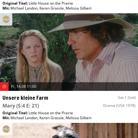
Original Titel:
Little House on the Prairie
Mit
:
Michael Landon
,
Karen Grassle
,
Melissa Gilbert
Fr, 14.08 11:00
Unsere kleine Farm
Sat.1 Gold
Mary
(S:4 E: 21)
Drama
(USA 1978)
Original Titel:
Little House on the Prairie
Mit
:
Michael Landon
,
Karen Grassle
,
Melissa Gilbert