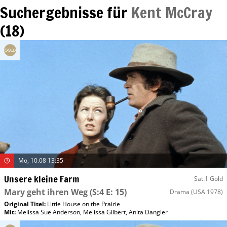
Suchergebnisse für
Kent McCray
(
18
)
Mo, 10.08 13:35
Unsere kleine Farm
Sat.1 Gold
Mary geht ihren Weg
(S:4 E: 15)
Drama
(USA 1978)
Original Titel:
Little House on the Prairie
Mit
:
Melissa Sue Anderson
,
Melissa Gilbert
,
Anita Dangler