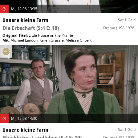
Mi, 12.08 13:35
Unsere kleine Farm
Sat.1 Gold
Die Erbschaft
(S:4 E: 18)
Drama
(USA 1978)
Original Titel:
Little House on the Prairie
Mit
:
Michael Landon
,
Karen Grassle
,
Melissa Gilbert
Mi, 12.08 14:30
Unsere kleine Farm
Sat.1 Gold
Glückliches Landleben
(S:4 E: 19)
Drama
(USA 1978)