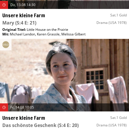
Do, 13.08 14:30
Unsere kleine Farm
Sat.1 Gold
Mary
(S:4 E: 21)
Drama
(USA 1978)
Original Titel:
Little House on the Prairie
Mit
:
Michael Landon
,
Karen Grassle
,
Melissa Gilbert
Fr, 14.08 10:05
Unsere kleine Farm
Sat.1 Gold
Das schönste Geschenk
(S:4 E: 20)
Drama
(USA 1978)