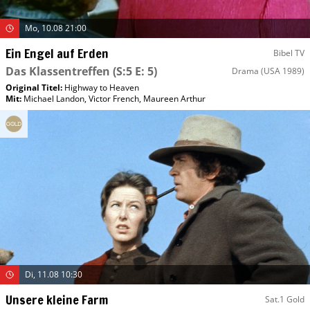
Mo, 10.08 21:00
Ein Engel auf Erden
Bibel TV
Das Klassentreffen
(S:5 E: 5)
Drama
(USA 1989)
Original Titel:
Highway to Heaven
Mit
:
Michael Landon
,
Victor French
,
Maureen Arthur
Di, 11.08 10:30
Unsere kleine Farm
Sat.1 Gold