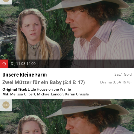
Di, 11.08 14:00
Unsere kleine Farm
Sat.1 Gold
Zwei Mütter für ein Baby
(S:4 E: 17)
Drama
(USA 1978)
Original Titel:
Little House on the Prairie
Mit
:
Melissa Gilbert
,
Michael Landon
,
Karen Grassle