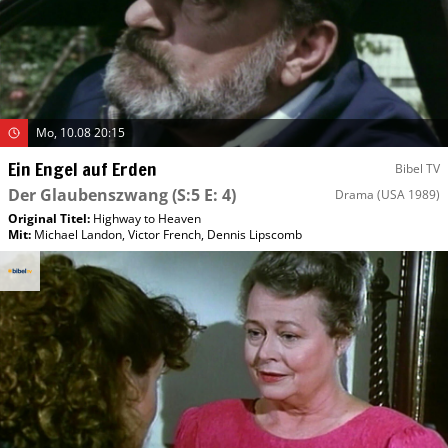
Mo, 10.08 20:15
Ein Engel auf Erden
Bibel TV
Der Glaubenszwang
(S:5 E: 4)
Drama
(USA 1989)
Original Titel:
Highway to Heaven
Mit
:
Michael Landon
,
Victor French
,
Dennis Lipscomb