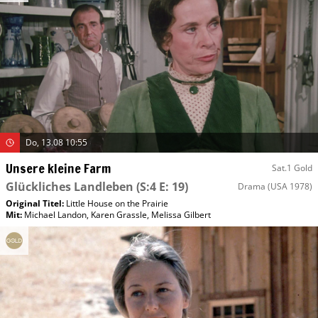
Do, 13.08 10:55
Unsere kleine Farm
Sat.1 Gold
Glückliches Landleben
(S:4 E: 19)
Drama
(USA 1978)
Original Titel:
Little House on the Prairie
Mit
:
Michael Landon
,
Karen Grassle
,
Melissa Gilbert