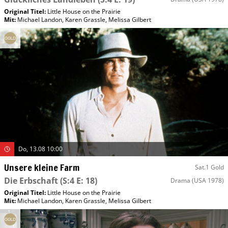
Original Titel:
Little House on the Prairie
Mit
:
Michael Landon
,
Karen Grassle
,
Melissa Gilbert
Do, 13.08 10:00
Unsere kleine Farm
Sat.1 Gold
Die Erbschaft
(S:4 E: 18)
Drama
(USA 1978)
Original Titel:
Little House on the Prairie
Mit
:
Michael Landon
,
Karen Grassle
,
Melissa Gilbert