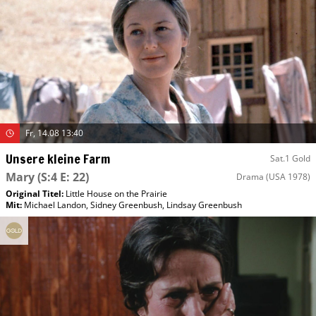
Fr, 14.08 13:40
Unsere kleine Farm
Sat.1 Gold
Mary
(S:4 E: 22)
Drama
(USA 1978)
Original Titel:
Little House on the Prairie
Mit
:
Michael Landon
,
Sidney Greenbush
,
Lindsay Greenbush