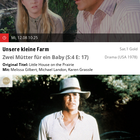
Mi, 12.08 10:25
Unsere kleine Farm
Sat.1 Gold
Zwei Mütter für ein Baby
(S:4 E: 17)
Drama
(USA 1978)
Original Titel:
Little House on the Prairie
Mit
:
Melissa Gilbert
,
Michael Landon
,
Karen Grassle