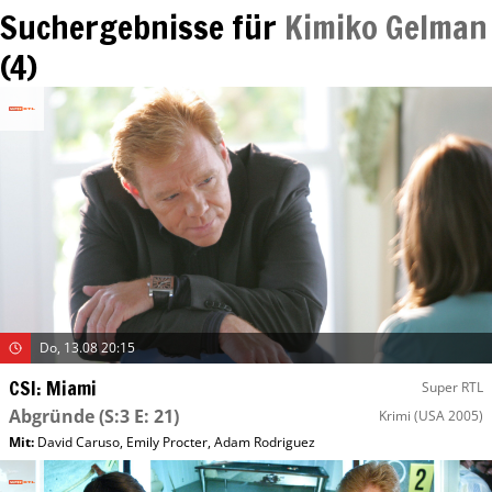
Suchergebnisse für
Kimiko Gelman
(
4
)
Do, 13.08 20:15
CSI: Miami
Super RTL
Abgründe
(S:3 E: 21)
Krimi
(USA 2005)
Mit
:
David Caruso
,
Emily Procter
,
Adam Rodriguez