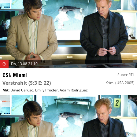
Do, 13.08 21:10
CSI: Miami
Super RTL
Verstrahlt
(S:3 E: 22)
Krimi
(USA 2005)
Mit
:
David Caruso
,
Emily Procter
,
Adam Rodriguez