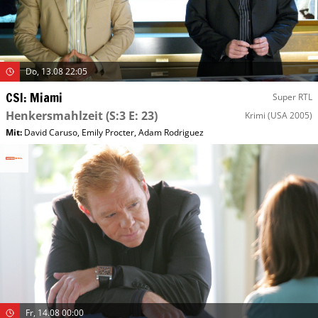
Do, 13.08 22:05
CSI: Miami
Super RTL
Henkersmahlzeit
(S:3 E: 23)
Krimi
(USA 2005)
Mit
:
David Caruso
,
Emily Procter
,
Adam Rodriguez
Fr, 14.08 00:00