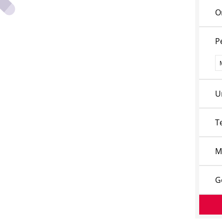
O
P
P
U
T
M
G