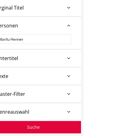
rginal Titel
ersonen
ersonen
ntertitel
exte
aster-Filter
enreauswahl
Suche