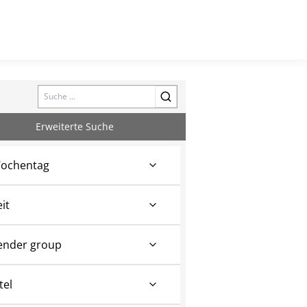
Search
Erweiterte Suche
ochentag
eit
ender group
tel