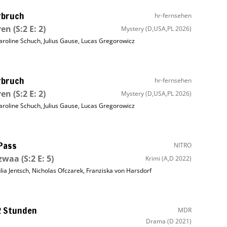
rbruch
hr-fernsehen
ren
(S:2 E: 2)
Mystery
(D,USA,PL 2026)
aroline Schuch
,
Julius Gause
,
Lucas Gregorowicz
rbruch
hr-fernsehen
ren
(S:2 E: 2)
Mystery
(D,USA,PL 2026)
aroline Schuch
,
Julius Gause
,
Lucas Gregorowicz
Pass
NITRO
 zwaa
(S:2 E: 5)
Krimi
(A,D 2022)
ulia Jentsch
,
Nicholas Ofczarek
,
Franziska von Harsdorf
2 Stunden
MDR
Drama
(D 2021)