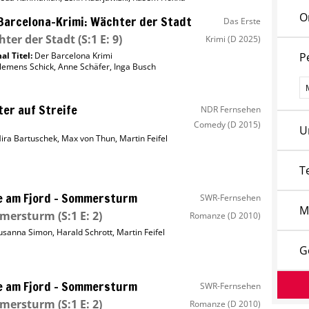
O
Barcelona-Krimi: Wächter der Stadt
Das Erste
ter der Stadt
(S:1 E: 9)
Krimi
(D 2025)
al Titel:
Der Barcelona Krimi
P
lemens Schick
,
Anne Schäfer
,
Inga Busch
P
er auf Streife
NDR Fernsehen
Comedy
(D 2015)
U
ira Bartuschek
,
Max von Thun
,
Martin Feifel
T
e am Fjord – Sommersturm
SWR-Fernsehen
M
mersturm
(S:1 E: 2)
Romanze
(D 2010)
usanna Simon
,
Harald Schrott
,
Martin Feifel
G
e am Fjord – Sommersturm
SWR-Fernsehen
mersturm
(S:1 E: 2)
Romanze
(D 2010)