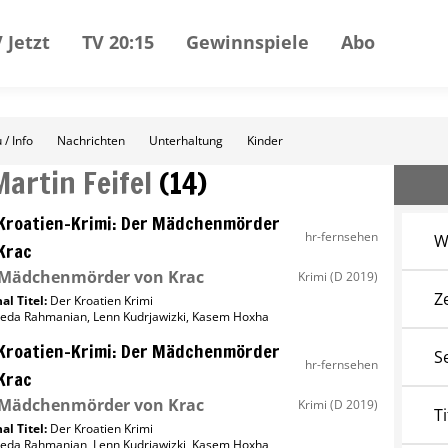
 Jetzt
TV 20:15
Gewinnspiele
Abo
 / Info
Nachrichten
Unterhaltung
Kinder
Martin Feifel
(
14
)
Kroatien-Krimi: Der Mädchenmörder
hr-fernsehen
W
Krac
 Mädchenmörder von Krac
Krimi
(D 2019)
Z
al Titel:
Der Kroatien Krimi
eda Rahmanian
,
Lenn Kudrjawizki
,
Kasem Hoxha
Kroatien-Krimi: Der Mädchenmörder
S
hr-fernsehen
Krac
 Mädchenmörder von Krac
Krimi
(D 2019)
Ti
al Titel:
Der Kroatien Krimi
eda Rahmanian
,
Lenn Kudrjawizki
,
Kasem Hoxha