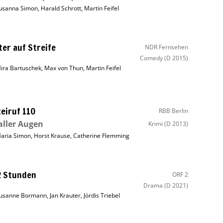
usanna Simon
,
Harald Schrott
,
Martin Feifel
er auf Streife
NDR Fernsehen
Comedy
(D 2015)
ira Bartuschek
,
Max von Thun
,
Martin Feifel
zeiruf 110
RBB Berlin
aller Augen
Krimi
(D 2013)
aria Simon
,
Horst Krause
,
Catherine Flemming
2 Stunden
ORF 2
Drama
(D 2021)
usanne Bormann
,
Jan Krauter
,
Jördis Triebel