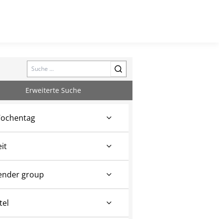
Search
Erweiterte Suche
ochentag
eit
ender group
tel