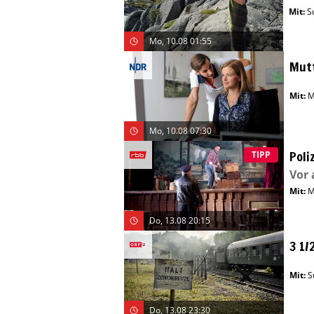
Mit
:
S
Mo, 10.08 01:55
Mutt
Mit
:
M
Mo, 10.08 07:30
Poli
TIPP
Vor 
Mit
:
M
Do, 13.08 20:15
3 1/
Mit
:
S
Do, 13.08 23:30