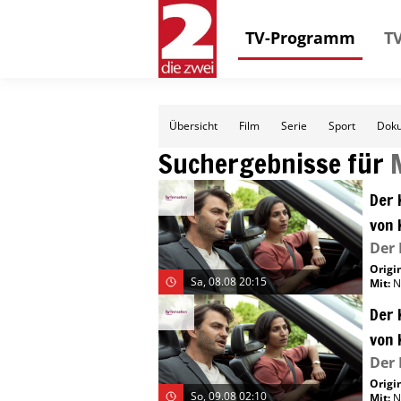
TV-Programm
TV
Übersicht
Film
Serie
Sport
Doku
Suchergebnisse für
Der 
von 
Der
Origin
Sa, 08.08 20:15
Mit
:
N
Der 
von 
Der
Origin
So, 09.08 02:10
Mit
:
N