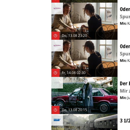
Ode
Spu
Mit
:
K
Do, 13.08 23:20
Ode
Spu
Mit
:
K
Fr, 14.08 02:30
Der 
Mir
Mit
:
J
Do, 13.08 20:15
3 1/