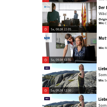
Der 
Wäch
Origin
Mit
:
C
Sa, 08.08 22:05
Mutt
Mit
:
M
So, 09.08 12:30
Lieb
Som
Mit
:
S
So, 09.08 12:30
Lieb
Som