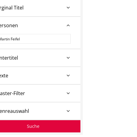
rginal Titel
ersonen
ersonen
ntertitel
exte
aster-Filter
enreauswahl
Suche