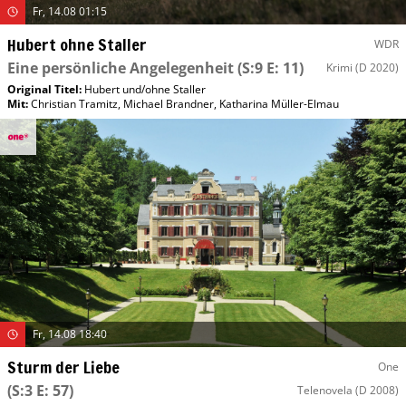
Fr, 14.08 01:15
Hubert ohne Staller
WDR
Eine persönliche Angelegenheit
(S:9 E: 11)
Krimi
(D 2020)
Original Titel:
Hubert und/​ohne Staller
Mit
:
Christian Tramitz
,
Michael Brandner
,
Katharina Müller-Elmau
Fr, 14.08 18:40
Sturm der Liebe
One
(S:3 E: 57)
Telenovela
(D 2008)