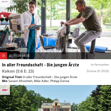
Di, 11.08 04:35
In aller Freundschaft – Die jungen Ärzte
hr-fernsehen
Kokon
(S:6 E: 23)
Drama
(D 2020)
Original Titel:
In aller Freundschaft – Die jungen Ärzte
Mit
:
Sanam Afrashteh
,
Mike Adler
,
Philipp Danne