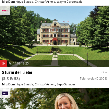
Mit
:
Dominique Siassia
,
Christof Arnold
,
Wayne Carpendale
Fr, 14.08 19:25
Sturm der Liebe
One
(S:3 E: 58)
Telenovela
(D 2008)
Mit
:
Dominique Siassia
,
Christof Arnold
,
Sepp Schauer