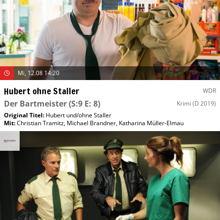
Mi, 12.08 14:20
Hubert ohne Staller
WDR
Der Bartmeister
(S:9 E: 8)
Krimi
(D 2019)
Original Titel:
Hubert und/​ohne Staller
Mit
:
Christian Tramitz
,
Michael Brandner
,
Katharina Müller-Elmau