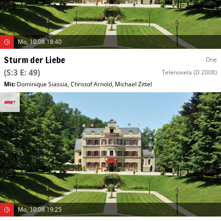
Mo, 10.08 18:40
Sturm der Liebe
One
(S:3 E: 49)
Telenovela
(D 2008)
Mit
:
Dominique Siassia
,
Christof Arnold
,
Michael Zittel
Mo, 10.08 19:25