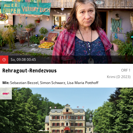
So, 09.08 00:45
Rehragout-Rendezvous
ORF 1
Krimi
(D 2023)
Mit
:
Sebastian Bezzel
,
Simon Schwarz
,
Lisa Maria Potthoff