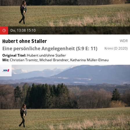
Do, 13.08 15:10
Hubert ohne Staller
WDR
Eine persönliche Angelegenheit
(S:9 E: 11)
Krimi
(D 2020)
Original Titel:
Hubert und/​ohne Staller
Mit
:
Christian Tramitz
,
Michael Brandner
,
Katharina Müller-Elmau