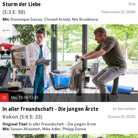
Sturm der Liebe
One
(S:3 E: 50)
Telenovela
(D 2008)
Mit
:
Dominique Siassia
,
Christof Arnold
,
Nils Brunkhorst
Mo, 10.08 12:45
In aller Freundschaft – Die jungen Ärzte
hr-fernsehen
Kokon
(S:6 E: 23)
Drama
(D 2020)
Original Titel:
In aller Freundschaft – Die jungen Ärzte
Mit
:
Sanam Afrashteh
,
Mike Adler
,
Philipp Danne