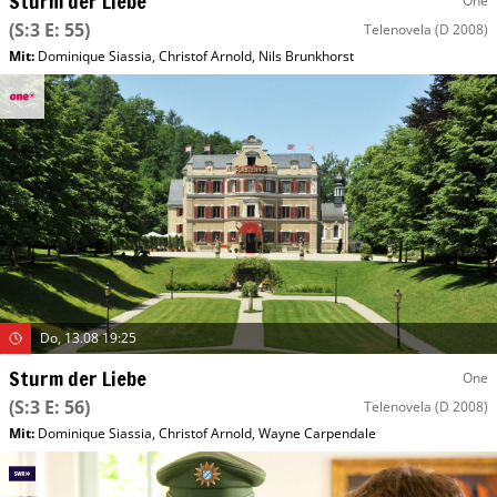
Sturm der Liebe
One
(S:3 E: 55)
Telenovela
(D 2008)
Mit
:
Dominique Siassia
,
Christof Arnold
,
Nils Brunkhorst
Do, 13.08 19:25
Sturm der Liebe
One
(S:3 E: 56)
Telenovela
(D 2008)
Mit
:
Dominique Siassia
,
Christof Arnold
,
Wayne Carpendale