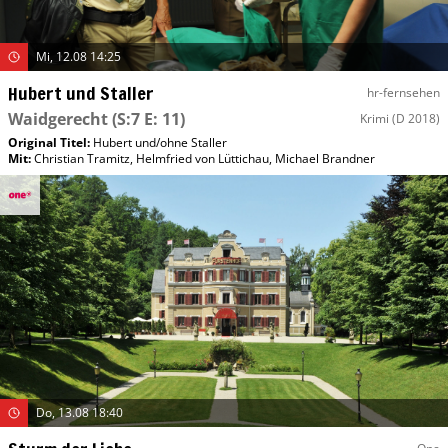
Mi, 12.08 14:25
Hubert und Staller
hr-fernsehen
Waidgerecht
(S:7 E: 11)
Krimi
(D 2018)
Original Titel:
Hubert und/​ohne Staller
Mit
:
Christian Tramitz
,
Helmfried von Lüttichau
,
Michael Brandner
Do, 13.08 18:40