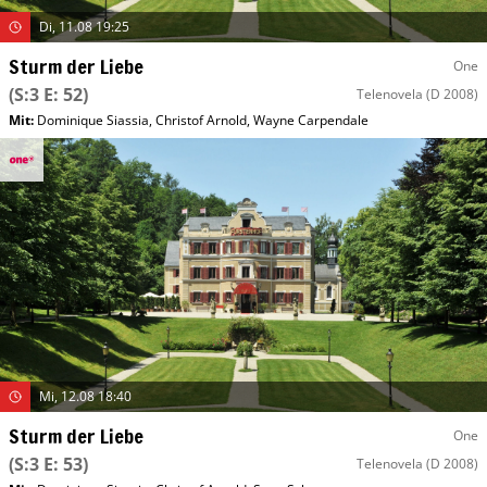
Di, 11.08 19:25
Sturm der Liebe
One
(S:3 E: 52)
Telenovela
(D 2008)
Mit
:
Dominique Siassia
,
Christof Arnold
,
Wayne Carpendale
Mi, 12.08 18:40
Sturm der Liebe
One
(S:3 E: 53)
Telenovela
(D 2008)