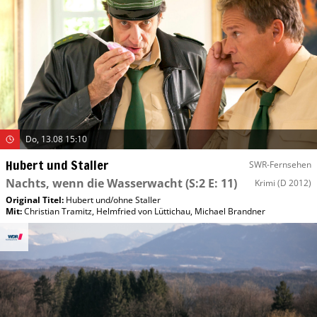
Do, 13.08 15:10
Hubert und Staller
SWR-Fernsehen
Nachts, wenn die Wasserwacht
(S:2 E: 11)
Krimi
(D 2012)
Original Titel:
Hubert und/​ohne Staller
Mit
:
Christian Tramitz
,
Helmfried von Lüttichau
,
Michael Brandner