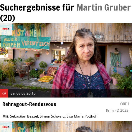
Suchergebnisse für
Martin Gruber
(
20
)
Sa, 08.08 20:15
Rehragout-Rendezvous
ORF 1
Krimi
(D 2023)
Mit
:
Sebastian Bezzel
,
Simon Schwarz
,
Lisa Maria Potthoff