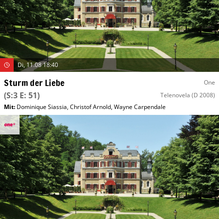
Di, 11.08 18:40
Sturm der Liebe
One
(S:3 E: 51)
Telenovela
(D 2008)
Mit
:
Dominique Siassia
,
Christof Arnold
,
Wayne Carpendale