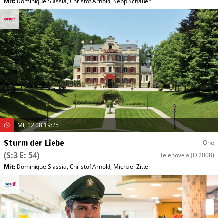
Mit
:
Dominique Siassia
,
Christof Arnold
,
Sepp Schauer
Mi, 12.08 19:25
Sturm der Liebe
One
(S:3 E: 54)
Telenovela
(D 2008)
Mit
:
Dominique Siassia
,
Christof Arnold
,
Michael Zittel