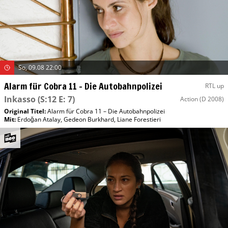
So, 09.08 22:00
Alarm für Cobra 11 – Die Autobahnpolizei
RTL up
Inkasso
(S:12 E: 7)
Action
(D 2008)
Original Titel:
Alarm für Cobra 11 – Die Autobahnpolizei
Mit
:
Erdoğan Atalay
,
Gedeon Burkhard
,
Liane Forestieri