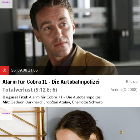
So, 09.08 21:05
Alarm für Cobra 11 – Die Autobahnpolizei
RTL up
Totalverlust
(S:12 E: 6)
Action
(D 2008)
Original Titel:
Alarm für Cobra 11 – Die Autobahnpolizei
Mit
:
Gedeon Burkhard
,
Erdoğan Atalay
,
Charlotte Schwab