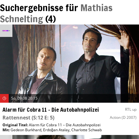
Suchergebnisse für
Mathias
Schnelting
(
4
)
So, 09.08 20:15
Alarm für Cobra 11 – Die Autobahnpolizei
RTL up
Rattennest
(S:12 E: 5)
Action
(D 2007)
Original Titel:
Alarm für Cobra 11 – Die Autobahnpolizei
Mit
:
Gedeon Burkhard
,
Erdoğan Atalay
,
Charlotte Schwab