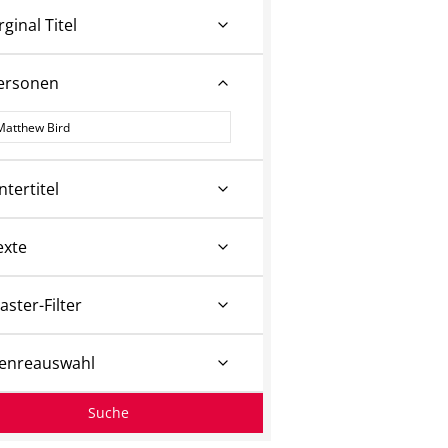
rginal Titel
ersonen
ersonen
ntertitel
exte
aster-Filter
enreauswahl
Suche