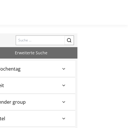
Search
Erweiterte Suche
ochentag
eit
ender group
tel