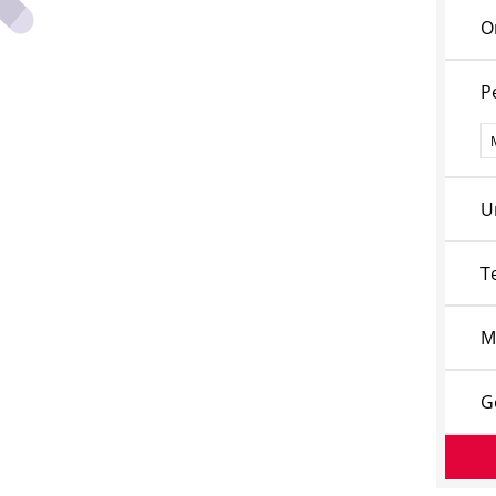
O
P
P
U
T
M
G