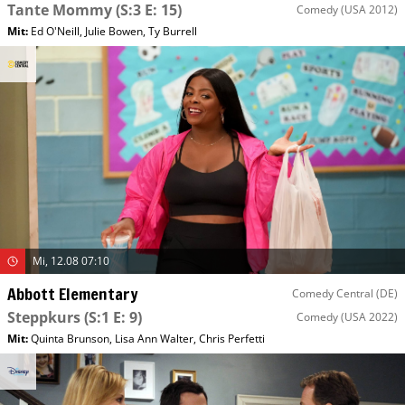
Tante Mommy
(S:3 E: 15)
Comedy
(USA 2012)
Mit
:
Ed O'Neill
,
Julie Bowen
,
Ty Burrell
Mi, 12.08 07:10
Abbott Elementary
Comedy Central (DE)
Steppkurs
(S:1 E: 9)
Comedy
(USA 2022)
Mit
:
Quinta Brunson
,
Lisa Ann Walter
,
Chris Perfetti