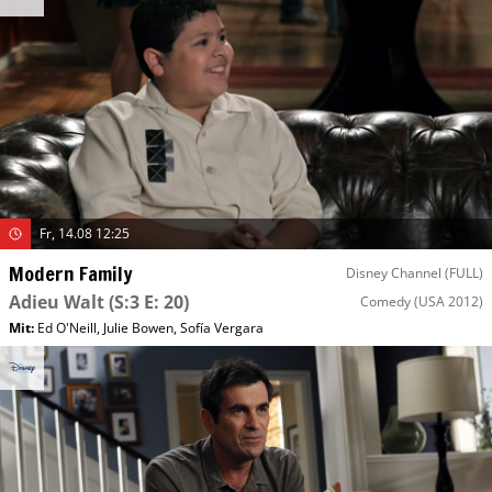
Fr, 14.08 12:25
Modern Family
Disney Channel (FULL)
Adieu Walt
(S:3 E: 20)
Comedy
(USA 2012)
Mit
:
Ed O'Neill
,
Julie Bowen
,
Sofía Vergara