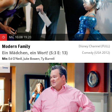
Mo, 10.08 19:20
Modern Family
Disney Channel (FULL)
Ein Mädchen, ein Wort!
(S:3 E: 13)
Comedy
(USA 2012)
Mit
:
Ed O'Neill
,
Julie Bowen
,
Ty Burrell