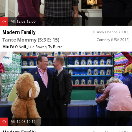
Mi, 12.08 12:00
Modern Family
Disney Channel (FULL)
Tante Mommy
(S:3 E: 15)
Comedy
(USA 2012)
Mit
:
Ed O'Neill
,
Julie Bowen
,
Ty Burrell
Mi, 12.08 19:15