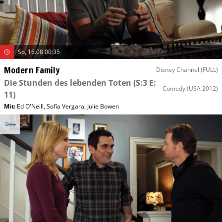
So, 16.08 00:35
Modern Family
Disney Channel (FULL)
Die Stunden des lebenden Toten
(S:3 E:
Comedy
(USA 2012)
11)
Mit
:
Ed O'Neill
,
Sofía Vergara
,
Julie Bowen