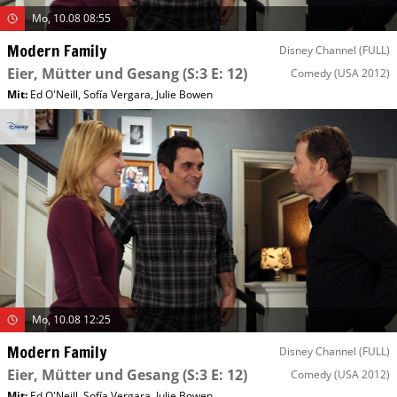
Mo, 10.08 08:55
Modern Family
Disney Channel (FULL)
Eier, Mütter und Gesang
(S:3 E: 12)
Comedy
(USA 2012)
Mit
:
Ed O'Neill
,
Sofía Vergara
,
Julie Bowen
Mo, 10.08 12:25
Modern Family
Disney Channel (FULL)
Eier, Mütter und Gesang
(S:3 E: 12)
Comedy
(USA 2012)
Mit
:
Ed O'Neill
,
Sofía Vergara
,
Julie Bowen