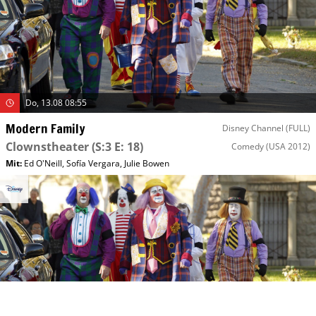
Do, 13.08 08:55
Modern Family
Disney Channel (FULL)
Clownstheater
(S:3 E: 18)
Comedy
(USA 2012)
Mit
:
Ed O'Neill
,
Sofía Vergara
,
Julie Bowen