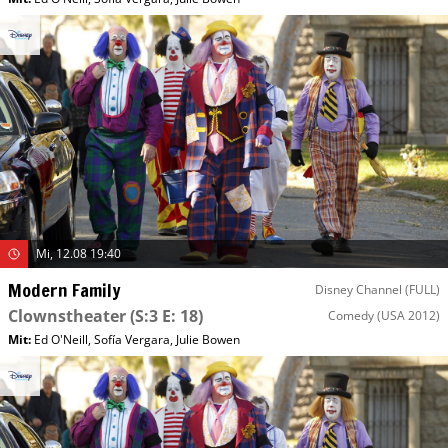
Mi, 12.08 19:40
Modern Family
Disney Channel (FULL)
Clownstheater
(S:3 E: 18)
Comedy
(USA 2012)
Mit
:
Ed O'Neill
,
Sofía Vergara
,
Julie Bowen