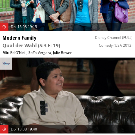
Do, 13.08 19:15
Modern Family
Disney Channel (FULL)
Qual der Wahl
(S:3 E: 19)
Comedy
(USA 2012)
Mit
:
Ed O'Neill
,
Sofía Vergara
,
Julie Bowen
Do, 13.08 19:40