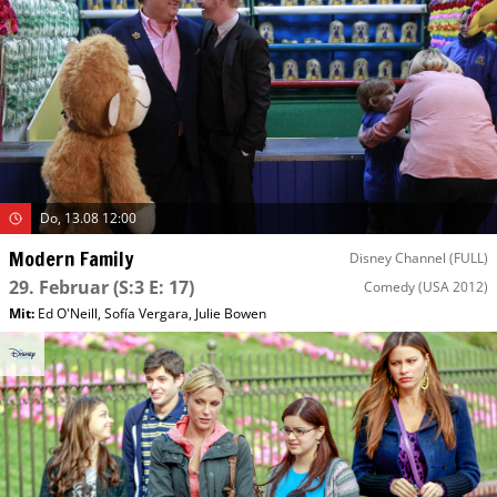
Do, 13.08 12:00
Modern Family
Disney Channel (FULL)
29. Februar
(S:3 E: 17)
Comedy
(USA 2012)
Mit
:
Ed O'Neill
,
Sofía Vergara
,
Julie Bowen