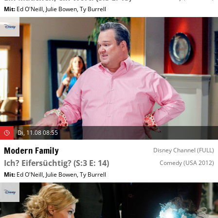
Mit
:
Ed O'Neill
,
Julie Bowen
,
Ty Burrell
Di, 11.08 08:55
Modern Family
Disney Channel (FULL)
Ich? Eifersüchtig?
(S:3 E: 14)
Comedy
(USA 2012)
Mit
:
Ed O'Neill
,
Julie Bowen
,
Ty Burrell