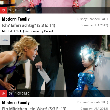
Mo, 10.08 19:40
Modern Family
Disney Channel (FULL)
Ich? Eifersüchtig?
(S:3 E: 14)
Comedy
(USA 2012)
Mit
:
Ed O'Neill
,
Julie Bowen
,
Ty Burrell
Di, 11.08 08:30
Modern Family
Disney Channel (FULL)
Ein Mädchen, ein Wort!
(S:3 E: 13)
Comedy
(USA 2012)