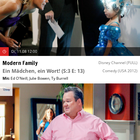
Di, 11.08 12:00
Modern Family
Disney Channel (FULL)
Ein Mädchen, ein Wort!
(S:3 E: 13)
Comedy
(USA 2012)
Mit
:
Ed O'Neill
,
Julie Bowen
,
Ty Burrell