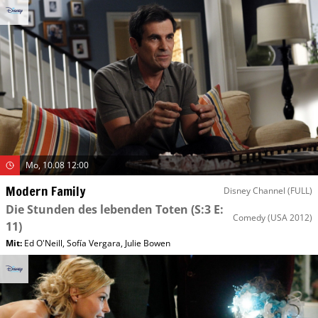
Mo, 10.08 12:00
Modern Family
Disney Channel (FULL)
Die Stunden des lebenden Toten
(S:3 E:
Comedy
(USA 2012)
11)
Mit
:
Ed O'Neill
,
Sofía Vergara
,
Julie Bowen