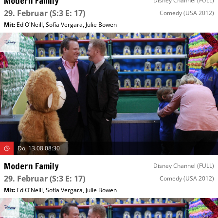
Modern Family
Disney Channel (FULL)
29. Februar
(S:3 E: 17)
Comedy
(USA 2012)
Mit
:
Ed O'Neill
,
Sofía Vergara
,
Julie Bowen
Do, 13.08 08:30
Modern Family
Disney Channel (FULL)
29. Februar
(S:3 E: 17)
Comedy
(USA 2012)
Mit
:
Ed O'Neill
,
Sofía Vergara
,
Julie Bowen