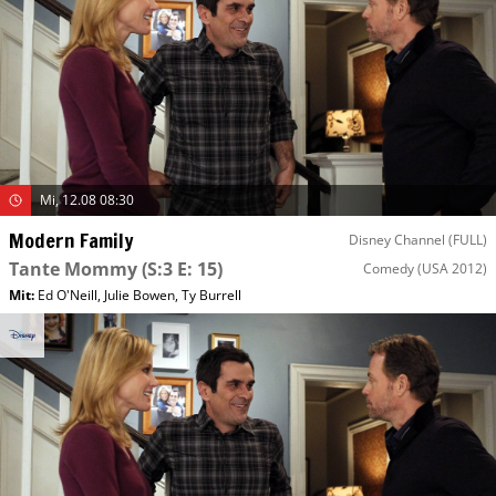
Mi, 12.08 08:30
Modern Family
Disney Channel (FULL)
Tante Mommy
(S:3 E: 15)
Comedy
(USA 2012)
Mit
:
Ed O'Neill
,
Julie Bowen
,
Ty Burrell