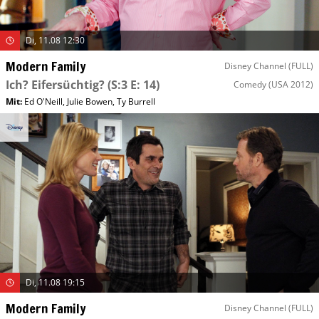
Di, 11.08 12:30
Modern Family
Disney Channel (FULL)
Ich? Eifersüchtig?
(S:3 E: 14)
Comedy
(USA 2012)
Mit
:
Ed O'Neill
,
Julie Bowen
,
Ty Burrell
Di, 11.08 19:15
Modern Family
Disney Channel (FULL)