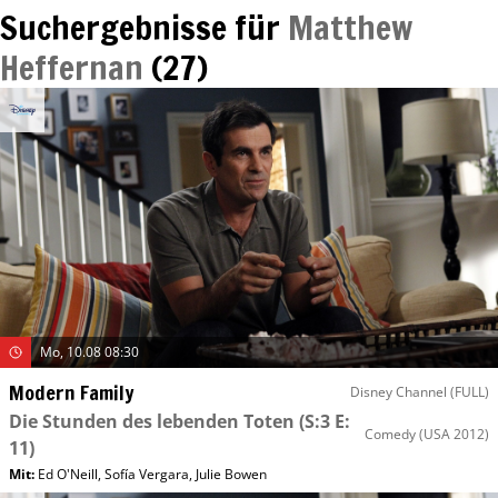
Suchergebnisse für
Matthew
Heffernan
(
27
)
Mo, 10.08 08:30
Modern Family
Disney Channel (FULL)
Die Stunden des lebenden Toten
(S:3 E:
Comedy
(USA 2012)
11)
Mit
:
Ed O'Neill
,
Sofía Vergara
,
Julie Bowen