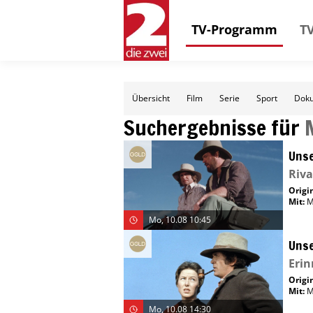
TV-Programm
TV
Übersicht
Film
Serie
Sport
Doku
Suchergebnisse für
Unse
Riva
Origin
Mit
:
M
Mo, 10.08 10:45
Unse
Eri
Origin
Mit
:
M
Mo, 10.08 14:30