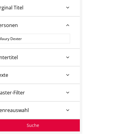
rginal Titel
ersonen
ersonen
ntertitel
exte
aster-Filter
enreauswahl
Suche