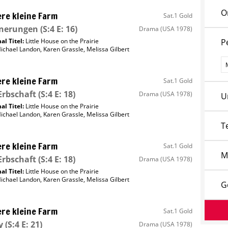
O
re kleine Farm
Sat.1 Gold
nnerungen
(S:4 E: 16)
Drama
(USA 1978)
al Titel:
Little House on the Prairie
P
ichael Landon
,
Karen Grassle
,
Melissa Gilbert
P
re kleine Farm
Sat.1 Gold
Erbschaft
(S:4 E: 18)
Drama
(USA 1978)
U
al Titel:
Little House on the Prairie
ichael Landon
,
Karen Grassle
,
Melissa Gilbert
T
re kleine Farm
Sat.1 Gold
M
Erbschaft
(S:4 E: 18)
Drama
(USA 1978)
al Titel:
Little House on the Prairie
ichael Landon
,
Karen Grassle
,
Melissa Gilbert
G
re kleine Farm
Sat.1 Gold
y
(S:4 E: 21)
Drama
(USA 1978)