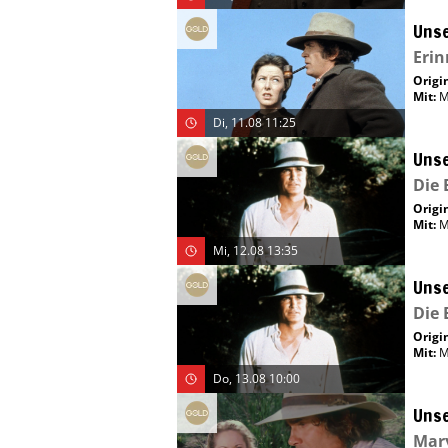
Unse
Eri
Origin
Mit
:
M
Di, 11.08 11:25
Unse
Die 
Origin
Mit
:
M
Mi, 12.08 13:35
Unse
Die 
Origin
Mit
:
M
Do, 13.08 10:00
Unse
Mar