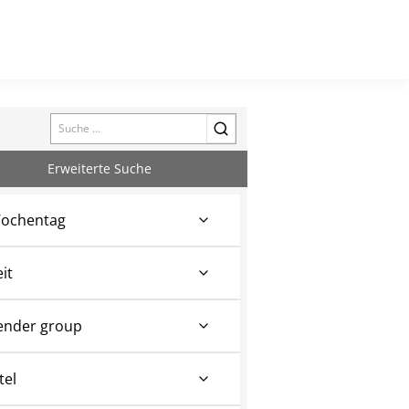
Search
Erweiterte Suche
ochentag
eit
ender group
tel