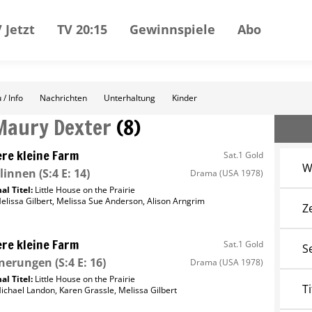
 Jetzt
TV 20:15
Gewinnspiele
Abo
 / Info
Nachrichten
Unterhaltung
Kinder
Maury Dexter
(
8
)
re kleine Farm
Sat.1 Gold
W
linnen
(S:4 E: 14)
Drama
(USA 1978)
al Titel:
Little House on the Prairie
elissa Gilbert
,
Melissa Sue Anderson
,
Alison Arngrim
Z
re kleine Farm
Sat.1 Gold
S
nnerungen
(S:4 E: 16)
Drama
(USA 1978)
al Titel:
Little House on the Prairie
Ti
ichael Landon
,
Karen Grassle
,
Melissa Gilbert