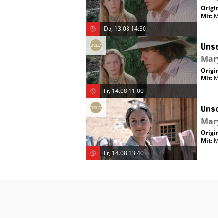
Origin
Mit
:
M
Do, 13.08 14:30
Unse
Mar
Origin
Mit
:
M
Fr, 14.08 11:00
Unse
Mar
Origin
Mit
:
M
Fr, 14.08 13:40