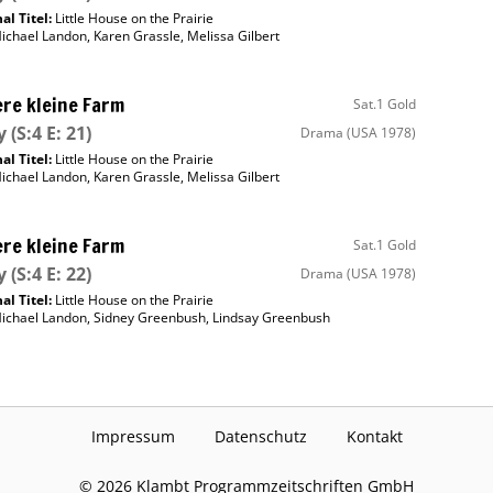
al Titel:
Little House on the Prairie
ichael Landon
,
Karen Grassle
,
Melissa Gilbert
re kleine Farm
Sat.1 Gold
y
(S:4 E: 21)
Drama
(USA 1978)
al Titel:
Little House on the Prairie
ichael Landon
,
Karen Grassle
,
Melissa Gilbert
re kleine Farm
Sat.1 Gold
y
(S:4 E: 22)
Drama
(USA 1978)
al Titel:
Little House on the Prairie
ichael Landon
,
Sidney Greenbush
,
Lindsay Greenbush
Impressum
Datenschutz
Kontakt
©
2026
Klambt Programmzeitschriften GmbH