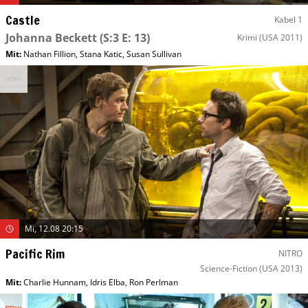
Castle
Kabel 1
Johanna Beckett
(S:3 E: 13)
Krimi
(USA 2011)
Mit
:
Nathan Fillion
,
Stana Katic
,
Susan Sullivan
Mi, 12.08 20:15
Pacific Rim
NITRO
Science-Fiction
(USA 2013)
Mit
:
Charlie Hunnam
,
Idris Elba
,
Ron Perlman