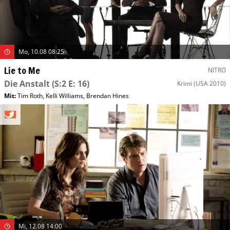
Mo, 10.08 08:25
Lie to Me
NITRO
Die Anstalt
(S:2 E: 16)
Krimi
(USA 2010)
Mit
:
Tim Roth
,
Kelli Williams
,
Brendan Hines
Mi, 12.08 14:00