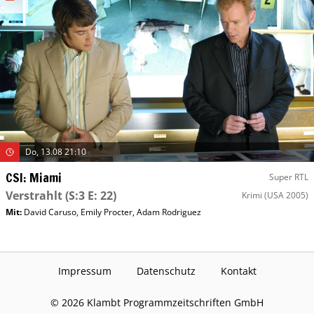
Do, 13.08 21:10
CSI: Miami
Super RTL
Verstrahlt
(S:3 E: 22)
Krimi
(USA 2005)
Mit
:
David Caruso
,
Emily Procter
,
Adam Rodriguez
Impressum
Datenschutz
Kontakt
©
2026
Klambt Programmzeitschriften GmbH