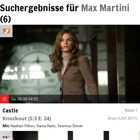
Suchergebnisse für
Max Martini
(
6
)
Sa, 08.08 04:55
Castle
Kabel 1
Knockout
(S:3 E: 24)
Krimi
(USA 2011)
Mit
:
Nathan Fillion
,
Stana Katic
,
Seamus Dever