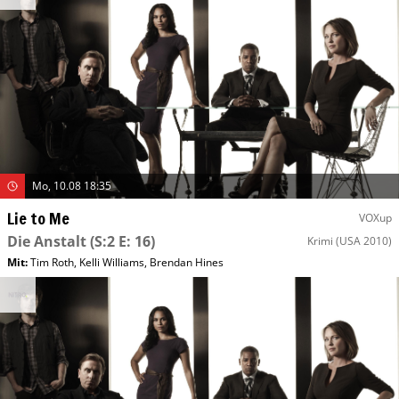
Mo, 10.08 18:35
Lie to Me
VOXup
Die Anstalt
(S:2 E: 16)
Krimi
(USA 2010)
Mit
:
Tim Roth
,
Kelli Williams
,
Brendan Hines