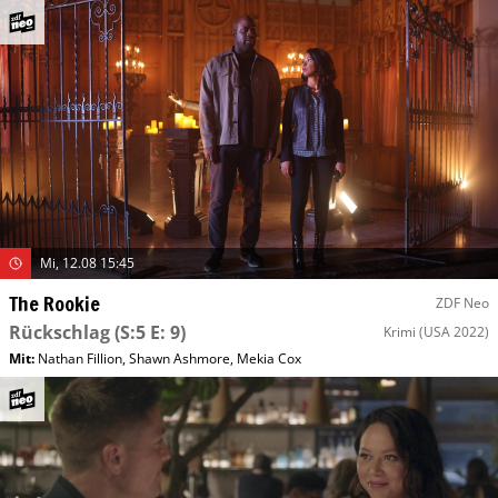
Mi, 12.08 15:45
The Rookie
ZDF Neo
Rückschlag
(S:5 E: 9)
Krimi
(USA 2022)
Mit
:
Nathan Fillion
,
Shawn Ashmore
,
Mekia Cox