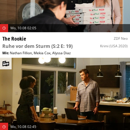
Mo, 10.08 02:05
The Rookie
ZDF Neo
Ruhe vor dem Sturm
(S:2 E: 19)
Krimi
(USA 2020)
Mit
:
Nathan Fillion
,
Mekia Cox
,
Alyssa Diaz
Mo, 10.08 02:45