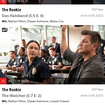
Di, 11.08 16:25
The Rookie
ZDF Neo
Das Halsband
(S:5 E: 8)
Krimi
(USA 2022)
Mit
:
Nathan Fillion
,
Shawn Ashmore
,
Mekia Cox
Mi, 12.08 05:25
The Rookie
ZDF Neo
The Watcher
(S:7 E: 2)
Krimi
(USA 2025)
Mit
:
Nathan Fillion
,
Shawn Ashmore
,
Lisseth Chavez