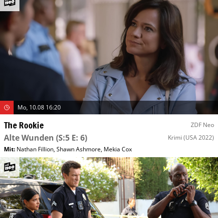
Mo, 10.08 16:20
The Rookie
ZDF Neo
Alte Wunden
(S:5 E: 6)
Krimi
(USA 2022)
Mit
:
Nathan Fillion
,
Shawn Ashmore
,
Mekia Cox