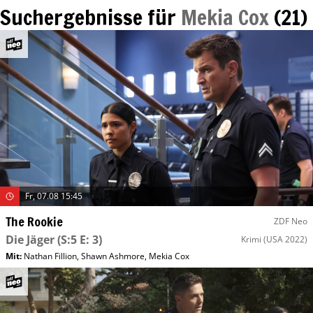
Suchergebnisse für
Mekia Cox
(
21
)
Fr, 07.08 15:45
The Rookie
ZDF Neo
Die Jäger
(S:5 E: 3)
Krimi
(USA 2022)
Mit
:
Nathan Fillion
,
Shawn Ashmore
,
Mekia Cox