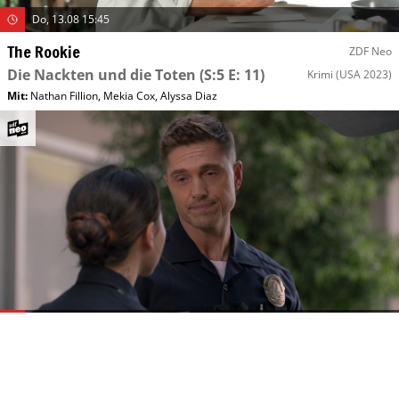
Do, 13.08 15:45
The Rookie
ZDF Neo
Die Nackten und die Toten
(S:5 E: 11)
Krimi
(USA 2023)
Mit
:
Nathan Fillion
,
Mekia Cox
,
Alyssa Diaz
Do, 13.08 16:25
The Rookie
ZDF Neo
Todesmeldung
(S:5 E: 12)
Krimi
(USA 2023)
Mit
:
Nathan Fillion
,
Mekia Cox
,
Alyssa Diaz