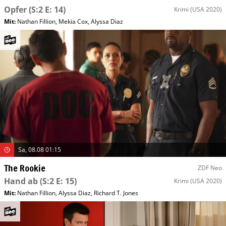
Opfer
(S:2 E: 14)
Krimi
(USA 2020)
Mit
:
Nathan Fillion
,
Mekia Cox
,
Alyssa Diaz
Sa, 08.08 01:15
The Rookie
ZDF Neo
Hand ab
(S:2 E: 15)
Krimi
(USA 2020)
Mit
:
Nathan Fillion
,
Alyssa Diaz
,
Richard T. Jones