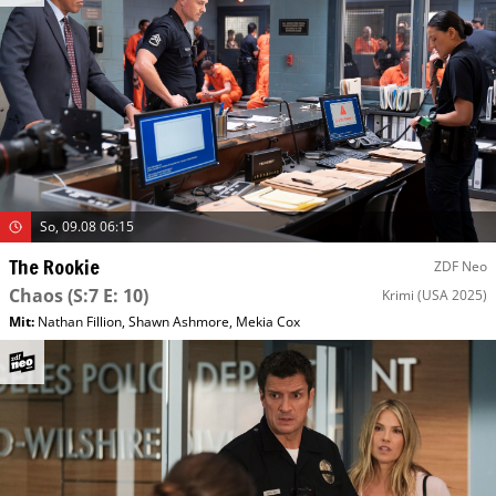
So, 09.08 06:15
The Rookie
ZDF Neo
Chaos
(S:7 E: 10)
Krimi
(USA 2025)
Mit
:
Nathan Fillion
,
Shawn Ashmore
,
Mekia Cox