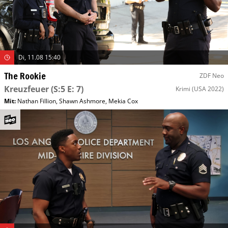
Di, 11.08 15:40
The Rookie
ZDF Neo
Kreuzfeuer
(S:5 E: 7)
Krimi
(USA 2022)
Mit
:
Nathan Fillion
,
Shawn Ashmore
,
Mekia Cox