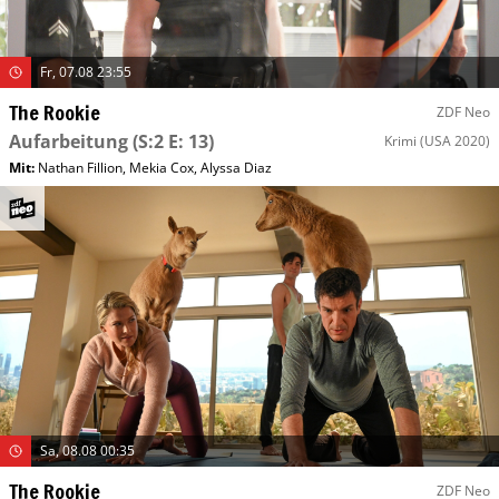
Fr, 07.08 23:55
The Rookie
ZDF Neo
Aufarbeitung
(S:2 E: 13)
Krimi
(USA 2020)
Mit
:
Nathan Fillion
,
Mekia Cox
,
Alyssa Diaz
Sa, 08.08 00:35
The Rookie
ZDF Neo