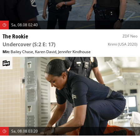
Sa, 08.08 02:40
The Rookie
ZDF Neo
Undercover
(S:2 E: 17)
Krimi
(USA 2020)
Mit
:
Bailey Chase
,
Karen David
,
Jennifer Kindhouse
Sa, 08.08 03:20