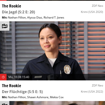
The Rookie
ZDF Neo
Die Jagd
(S:2 E: 20)
Krimi
(USA 2020)
Mit
:
Nathan Fillion
,
Alyssa Diaz
,
Richard T. Jones
Mo, 10.08 15:40
The Rookie
ZDF Neo
Der Flüchtige
(S:5 E: 5)
Krimi
(USA 2022)
Mit
:
Nathan Fillion
,
Shawn Ashmore
,
Mekia Cox