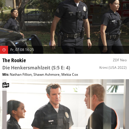
Fr, 07.08 16:25
The Rookie
ZDF Neo
Die Henkersmahlzeit
(S:5 E: 4)
Krimi
(USA 2022)
Mit
:
Nathan Fillion
,
Shawn Ashmore
,
Mekia Cox