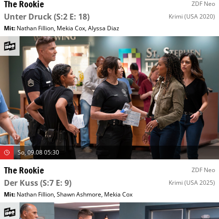
The Rookie
ZDF Neo
Unter Druck
(S:2 E: 18)
Krimi
(USA 2020)
Mit
:
Nathan Fillion
,
Mekia Cox
,
Alyssa Diaz
So, 09.08 05:30
The Rookie
ZDF Neo
Der Kuss
(S:7 E: 9)
Krimi
(USA 2025)
Mit
:
Nathan Fillion
,
Shawn Ashmore
,
Mekia Cox