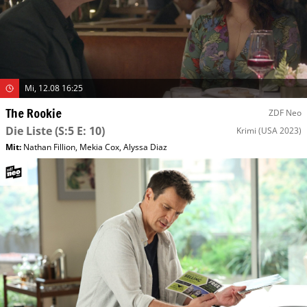
Mi, 12.08 16:25
The Rookie
ZDF Neo
Die Liste
(S:5 E: 10)
Krimi
(USA 2023)
Mit
:
Nathan Fillion
,
Mekia Cox
,
Alyssa Diaz