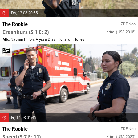
Do, 13.08 20:55
The Rookie
ZDF Neo
Crashkurs
(S:1 E: 2)
Krimi
(USA 2018)
Mit
:
Nathan Fillion
,
Alyssa Diaz
,
Richard T. Jones
Fr, 14.08 01:45
The Rookie
ZDF Neo
Speed
(S:7 E: 11)
Krimi
(USA 2025)