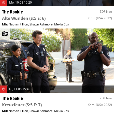
Mo, 10.08 16:20
The Rookie
ZDF Neo
Alte Wunden
(S:5 E: 6)
Krimi
(USA 2022)
Mit
:
Nathan Fillion
,
Shawn Ashmore
,
Mekia Cox
Di, 11.08 15:40
The Rookie
ZDF Neo
Kreuzfeuer
(S:5 E: 7)
Krimi
(USA 2022)
Mit
:
Nathan Fillion
,
Shawn Ashmore
,
Mekia Cox