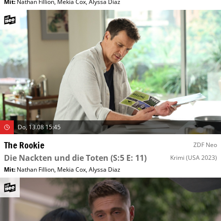
Mit
:
Nathan Fillion
,
Mekia Cox
,
Alyssa Diaz
Do, 13.08 15:45
The Rookie
ZDF Neo
Die Nackten und die Toten
(S:5 E: 11)
Krimi
(USA 2023)
Mit
:
Nathan Fillion
,
Mekia Cox
,
Alyssa Diaz