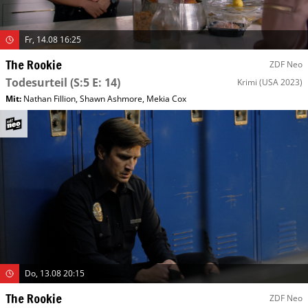
Fr, 14.08 16:25
The Rookie
ZDF Neo
Todesurteil
(S:5 E: 14)
Krimi
(USA 2023)
Mit
:
Nathan Fillion
,
Shawn Ashmore
,
Mekia Cox
Do, 13.08 20:15
The Rookie
ZDF Neo