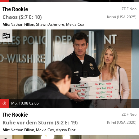
The Rookie
ZDF Neo
Chaos
(S:7 E: 10)
Krimi
(USA 2025)
Mit
:
Nathan Fillion
,
Shawn Ashmore
,
Mekia Cox
Mo, 10.08 02:05
The Rookie
ZDF Neo
Ruhe vor dem Sturm
(S:2 E: 19)
Krimi
(USA 2020)
Mit
:
Nathan Fillion
,
Mekia Cox
,
Alyssa Diaz