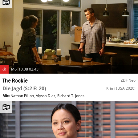
Mo, 10.08 02:45
The Rookie
ZDF Neo
Die Jagd
(S:2 E: 20)
Krimi
(USA 2020)
Mit
:
Nathan Fillion
,
Alyssa Diaz
,
Richard T. Jones