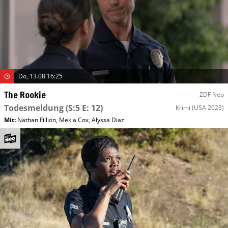
Do, 13.08 16:25
The Rookie
ZDF Neo
Todesmeldung
(S:5 E: 12)
Krimi
(USA 2023)
Mit
:
Nathan Fillion
,
Mekia Cox
,
Alyssa Diaz