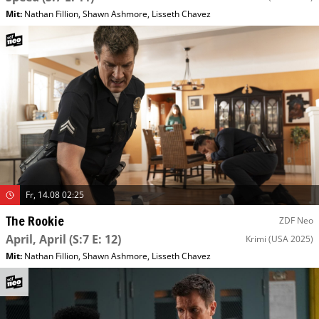
Mit
:
Nathan Fillion
,
Shawn Ashmore
,
Lisseth Chavez
Fr, 14.08 02:25
The Rookie
ZDF Neo
April, April
(S:7 E: 12)
Krimi
(USA 2025)
Mit
:
Nathan Fillion
,
Shawn Ashmore
,
Lisseth Chavez