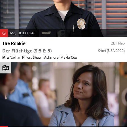
Mo, 10.08 15:40
The Rookie
ZDF Neo
Der Flüchtige
(S:5 E: 5)
Krimi
(USA 2022)
Mit
:
Nathan Fillion
,
Shawn Ashmore
,
Mekia Cox