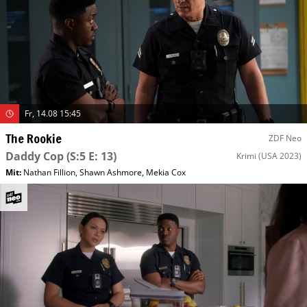
Fr, 14.08 15:45
The Rookie
ZDF Neo
Daddy Cop
(S:5 E: 13)
Krimi
(USA 2023)
Mit
:
Nathan Fillion
,
Shawn Ashmore
,
Mekia Cox