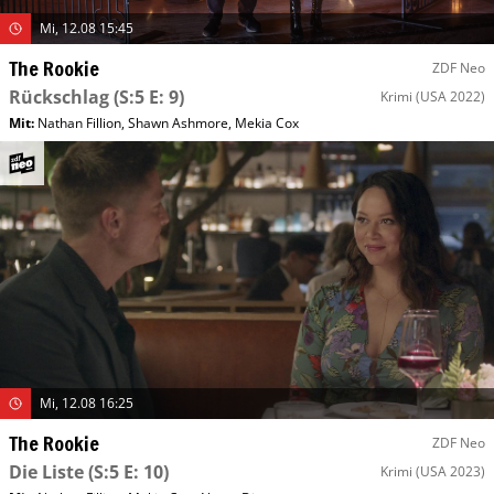
Mi, 12.08 15:45
The Rookie
ZDF Neo
Rückschlag
(S:5 E: 9)
Krimi
(USA 2022)
Mit
:
Nathan Fillion
,
Shawn Ashmore
,
Mekia Cox
Mi, 12.08 16:25
The Rookie
ZDF Neo
Die Liste
(S:5 E: 10)
Krimi
(USA 2023)