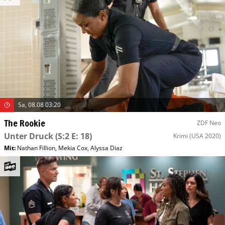
Sa, 08.08 03:20
The Rookie
ZDF Neo
Unter Druck
(S:2 E: 18)
Krimi
(USA 2020)
Mit
:
Nathan Fillion
,
Mekia Cox
,
Alyssa Diaz