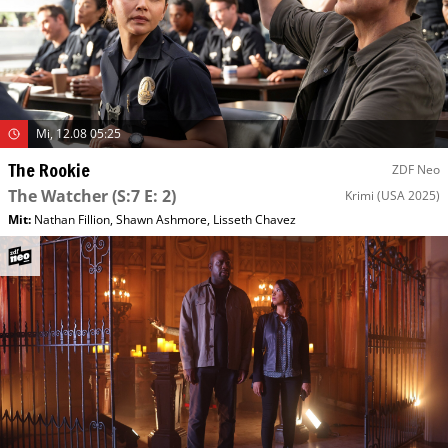
Mi, 12.08 05:25
The Rookie
ZDF Neo
The Watcher
(S:7 E: 2)
Krimi
(USA 2025)
Mit
:
Nathan Fillion
,
Shawn Ashmore
,
Lisseth Chavez