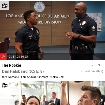
Di, 11.08 16:25
The Rookie
ZDF Neo
Das Halsband
(S:5 E: 8)
Krimi
(USA 2022)
Mit
:
Nathan Fillion
,
Shawn Ashmore
,
Mekia Cox