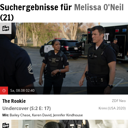
Suchergebnisse für
Melissa O'Neil
(
21
)
Sa, 08.08 02:40
The Rookie
ZDF Neo
Undercover
(S:2 E: 17)
Krimi
(USA 2020)
Mit
:
Bailey Chase
,
Karen David
,
Jennifer Kindhouse