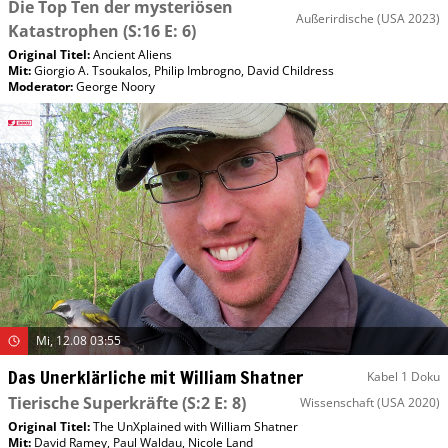
Die Top Ten der mysteriösen
Außerirdische
(USA 2023)
Katastrophen
(S:16 E: 6)
Original Titel:
Ancient Aliens
Mit
:
Giorgio A. Tsoukalos
,
Philip Imbrogno
,
David Childress
Moderator
:
George Noory
Mi, 12.08 03:55
Das Unerklärliche mit William Shatner
Kabel 1 Doku
Tierische Superkräfte
(S:2 E: 8)
Wissenschaft
(USA 2020)
Original Titel:
The UnXplained with William Shatner
Mit
:
David Ramey
,
Paul Waldau
,
Nicole Land