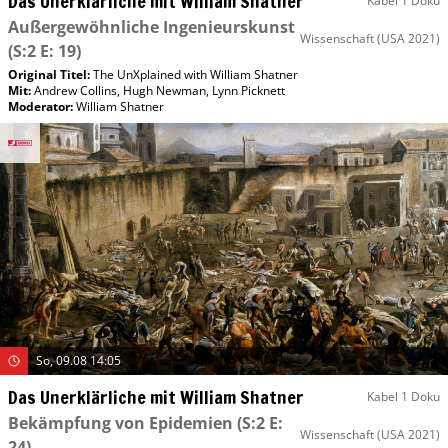
Das Unerklärliche mit William Shatner
Kabel 1 Doku
Außergewöhnliche Ingenieurskunst
Wissenschaft
(USA 2021)
(S:2 E: 19)
Original Titel:
The UnXplained with William Shatner
Mit
:
Andrew Collins
,
Hugh Newman
,
Lynn Picknett
Moderator
:
William Shatner
So, 09.08 14:05
Das Unerklärliche mit William Shatner
Kabel 1 Doku
Bekämpfung von Epidemien
(S:2 E:
Wissenschaft
(USA 2021)
24)