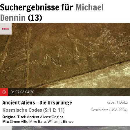
Suchergebnisse für
Michael
Dennin
(
13
)
Fr, 07.08 04:20
Ancient Aliens – Die Ursprünge
Kabel 1 Doku
Kosmische Codes
(S:1 E: 11)
Geschichte
(USA 2024)
Original Titel:
Ancient Aliens: Origins
Mit
:
Simon Allix
,
Mike Bara
,
William J. Birnes