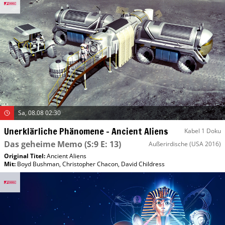
Sa, 08.08 02:30
Unerklärliche Phänomene – Ancient Aliens
Kabel 1 Doku
Das geheime Memo
(S:9 E: 13)
Außerirdische
(USA 2016)
Original Titel:
Ancient Aliens
Mit
:
Boyd Bushman
,
Christopher Chacon
,
David Childress