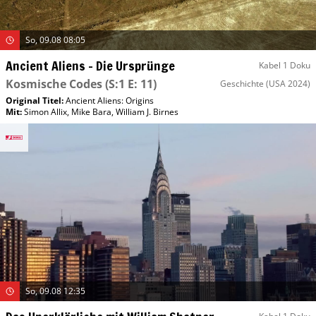
So, 09.08 08:05
Ancient Aliens – Die Ursprünge
Kabel 1 Doku
Kosmische Codes
(S:1 E: 11)
Geschichte
(USA 2024)
Original Titel:
Ancient Aliens: Origins
Mit
:
Simon Allix
,
Mike Bara
,
William J. Birnes
So, 09.08 12:35