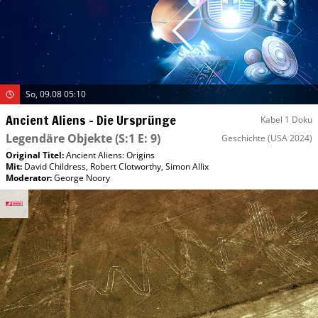
So, 09.08 05:10
Ancient Aliens – Die Ursprünge
Kabel 1 Doku
Legendäre Objekte
(S:1 E: 9)
Geschichte
(USA 2024)
Original Titel:
Ancient Aliens: Origins
Mit
:
David Childress
,
Robert Clotworthy
,
Simon Allix
Moderator
:
George Noory