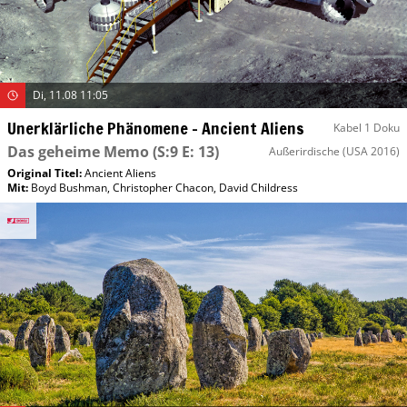
Di, 11.08 11:05
Unerklärliche Phänomene – Ancient Aliens
Kabel 1 Doku
Das geheime Memo
(S:9 E: 13)
Außerirdische
(USA 2016)
Original Titel:
Ancient Aliens
Mit
:
Boyd Bushman
,
Christopher Chacon
,
David Childress