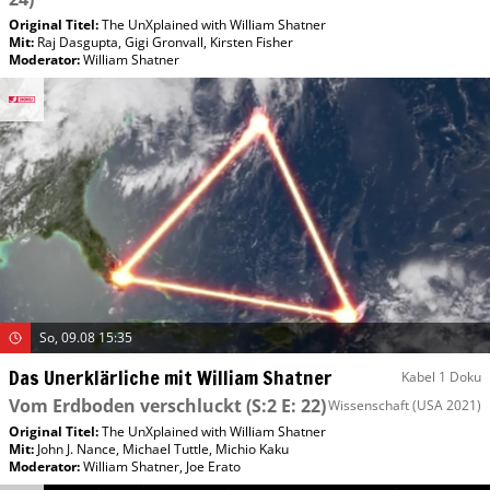
Original Titel:
The UnXplained with William Shatner
Mit
:
Raj Dasgupta
,
Gigi Gronvall
,
Kirsten Fisher
Moderator
:
William Shatner
So, 09.08 15:35
Das Unerklärliche mit William Shatner
Kabel 1 Doku
Vom Erdboden verschluckt
(S:2 E: 22)
Wissenschaft
(USA 2021)
Original Titel:
The UnXplained with William Shatner
Mit
:
John J. Nance
,
Michael Tuttle
,
Michio Kaku
Moderator
:
William Shatner
,
Joe Erato