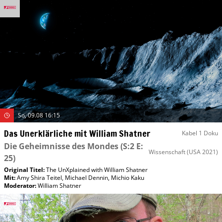
So, 09.08 16:15
Das Unerklärliche mit William Shatner
Kabel 1 Doku
Die Geheimnisse des Mondes
(S:2 E:
Wissenschaft
(USA 2021)
25)
Original Titel:
The UnXplained with William Shatner
Mit
:
Amy Shira Teitel
,
Michael Dennin
,
Michio Kaku
Moderator
:
William Shatner