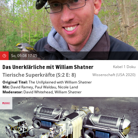
So, 09.08 17:05
Das Unerklärliche mit William Shatner
Kabel 1 Doku
Tierische Superkräfte
(S:2 E: 8)
Wissenschaft
(USA 2020)
Original Titel:
The UnXplained with William Shatner
Mit
:
David Ramey
,
Paul Waldau
,
Nicole Land
Moderator
:
David Whitehead
,
William Shatner