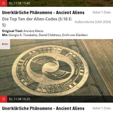
Di, 11.08 15:40
Unerklärliche Phänomene – Ancient Aliens
Kabel 1 Doku
Die Top Ten der Alien-Codes
(S:16 E:
Außerirdische
(USA 2024)
5)
Original Titel:
Ancient Aliens
Mit
:
Giorgio A. Tsoukalos
,
David Childress
,
Erich von Däniken
Di, 11.08 16:20
Unerklärliche Phänomene – Ancient Aliens
Kabel 1 Doku