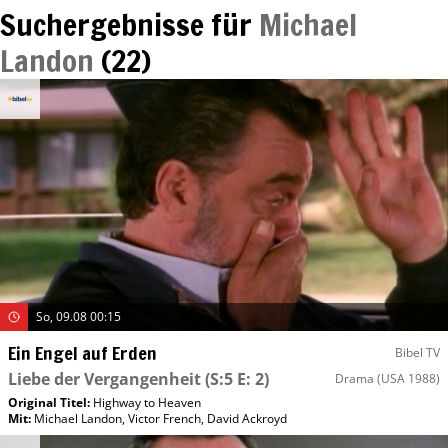
Suchergebnisse für
Michael
Landon
(
22
)
So, 09.08 00:15
Ein Engel auf Erden
Bibel TV
Liebe der Vergangenheit
(S:5 E: 2)
Drama
(USA 1988)
Original Titel:
Highway to Heaven
Mit
:
Michael Landon
,
Victor French
,
David Ackroyd