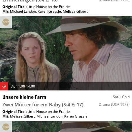
Original Titel:
Little House on the Prairie
Mit
:
Michael Landon
,
Karen Grassle
,
Melissa Gilbert
Di, 11.08 14:00
Unsere kleine Farm
Sat.1 Gold
Zwei Mütter für ein Baby
(S:4 E: 17)
Drama
(USA 1978)
Original Titel:
Little House on the Prairie
Mit
:
Melissa Gilbert
,
Michael Landon
,
Karen Grassle