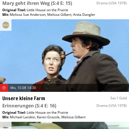
Mary geht ihren Weg
(S:4 E: 15)
Drama
(USA 1978)
Original Titel:
Little House on the Prairie
Mit
:
Melissa Sue Anderson
,
Melissa Gilbert
,
Anita Dangler
Mo, 10.08 14:30
Unsere kleine Farm
Sat.1 Gold
Erinnerungen
(S:4 E: 16)
Drama
(USA 1978)
Original Titel:
Little House on the Prairie
Mit
:
Michael Landon
,
Karen Grassle
,
Melissa Gilbert