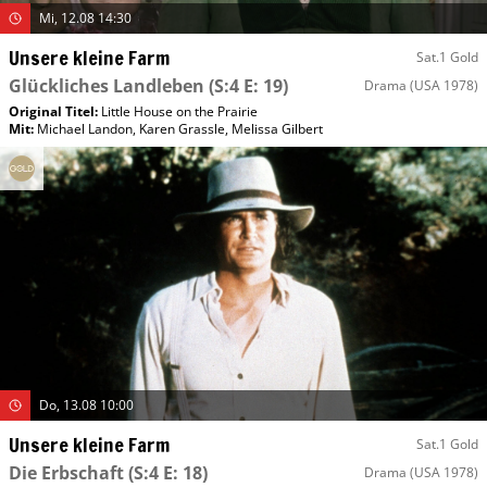
Mi, 12.08 14:30
Unsere kleine Farm
Sat.1 Gold
Glückliches Landleben
(S:4 E: 19)
Drama
(USA 1978)
Original Titel:
Little House on the Prairie
Mit
:
Michael Landon
,
Karen Grassle
,
Melissa Gilbert
Do, 13.08 10:00
Unsere kleine Farm
Sat.1 Gold
Die Erbschaft
(S:4 E: 18)
Drama
(USA 1978)