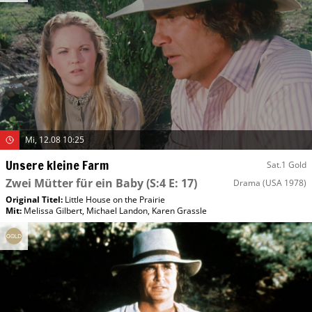
Mi, 12.08 10:25
Unsere kleine Farm
Sat.1 Gold
Zwei Mütter für ein Baby
(S:4 E: 17)
Drama
(USA 1978)
Original Titel:
Little House on the Prairie
Mit
:
Melissa Gilbert
,
Michael Landon
,
Karen Grassle