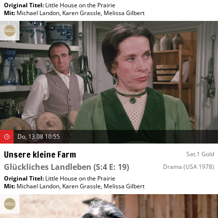
Original Titel:
Little House on the Prairie
Mit
:
Michael Landon
,
Karen Grassle
,
Melissa Gilbert
Do, 13.08 10:55
Unsere kleine Farm
Sat.1 Gold
Glückliches Landleben
(S:4 E: 19)
Drama
(USA 1978)
Original Titel:
Little House on the Prairie
Mit
:
Michael Landon
,
Karen Grassle
,
Melissa Gilbert