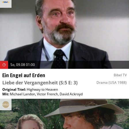
So, 09.08 01:00
Ein Engel auf Erden
Bibel TV
Liebe der Vergangenheit
(S:5 E: 3)
Drama
(USA 1988)
Original Titel:
Highway to Heaven
Mit
:
Michael Landon
,
Victor French
,
David Ackroyd