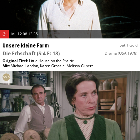
Mi, 12.08 13:35
Unsere kleine Farm
Sat.1 Gold
Die Erbschaft
(S:4 E: 18)
Drama
(USA 1978)
Original Titel:
Little House on the Prairie
Mit
:
Michael Landon
,
Karen Grassle
,
Melissa Gilbert