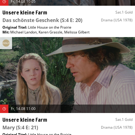
Fr, 14.08 10:05
Unsere kleine Farm
Sat.1 Gold
Das schönste Geschenk
(S:4 E: 20)
Drama
(USA 1978)
Original Titel:
Little House on the Prairie
Mit
:
Michael Landon
,
Karen Grassle
,
Melissa Gilbert
Fr, 14.08 11:00
Unsere kleine Farm
Sat.1 Gold
Mary
(S:4 E: 21)
Drama
(USA 1978)
Original Titel:
Little House on the Prairie