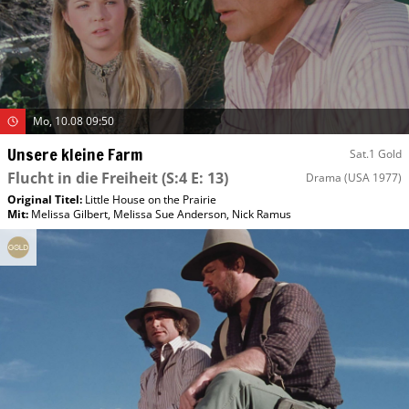
Mo, 10.08 09:50
Unsere kleine Farm
Sat.1 Gold
Flucht in die Freiheit
(S:4 E: 13)
Drama
(USA 1977)
Original Titel:
Little House on the Prairie
Mit
:
Melissa Gilbert
,
Melissa Sue Anderson
,
Nick Ramus