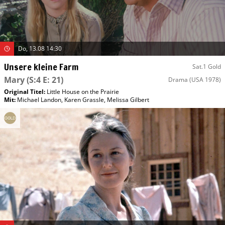
Do, 13.08 14:30
Unsere kleine Farm
Sat.1 Gold
Mary
(S:4 E: 21)
Drama
(USA 1978)
Original Titel:
Little House on the Prairie
Mit
:
Michael Landon
,
Karen Grassle
,
Melissa Gilbert