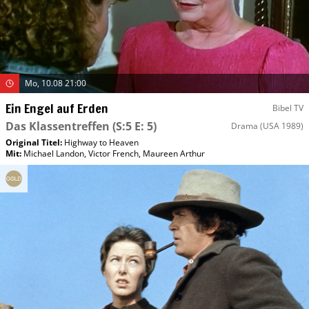
Mo, 10.08 21:00
Ein Engel auf Erden
Bibel TV
Das Klassentreffen
(S:5 E: 5)
Drama
(USA 1989)
Original Titel:
Highway to Heaven
Mit
:
Michael Landon
,
Victor French
,
Maureen Arthur