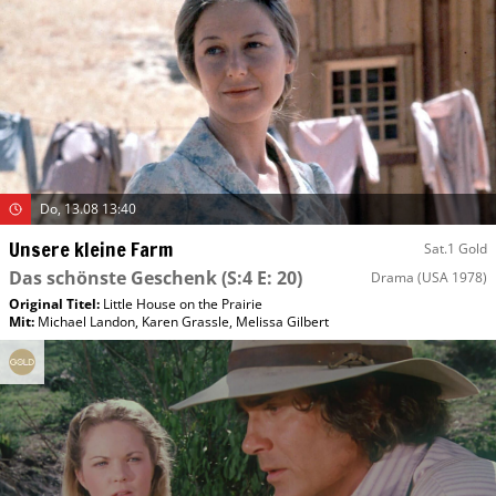
Do, 13.08 13:40
Unsere kleine Farm
Sat.1 Gold
Das schönste Geschenk
(S:4 E: 20)
Drama
(USA 1978)
Original Titel:
Little House on the Prairie
Mit
:
Michael Landon
,
Karen Grassle
,
Melissa Gilbert