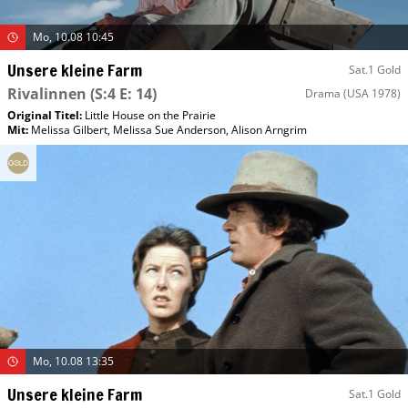
Mo, 10.08 10:45
Unsere kleine Farm
Sat.1 Gold
Rivalinnen
(S:4 E: 14)
Drama
(USA 1978)
Original Titel:
Little House on the Prairie
Mit
:
Melissa Gilbert
,
Melissa Sue Anderson
,
Alison Arngrim
Mo, 10.08 13:35
Unsere kleine Farm
Sat.1 Gold