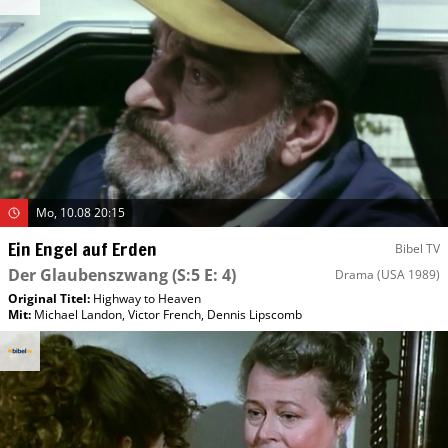
Mo, 10.08 20:15
Ein Engel auf Erden
Bibel TV
Der Glaubenszwang
(S:5 E: 4)
Drama
(USA 1989)
Original Titel:
Highway to Heaven
Mit
:
Michael Landon
,
Victor French
,
Dennis Lipscomb