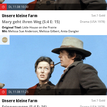
Di, 11.08 10:30
Unsere kleine Farm
Sat.1 Gold
Mary geht ihren Weg
(S:4 E: 15)
Drama
(USA 1978)
Original Titel:
Little House on the Prairie
Mit
:
Melissa Sue Anderson
,
Melissa Gilbert
,
Anita Dangler
Di, 11.08 11:25
Unsere kleine Farm
Sat.1 Gold
Erinnerungen
(S:4 E: 16)
Drama
(USA 1978)