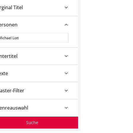
rginal Titel
ersonen
ersonen
ntertitel
exte
aster-Filter
enreauswahl
Suche