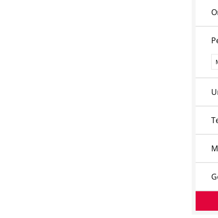
O
P
P
U
T
M
G