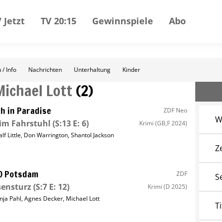
 Jetzt
TV 20:15
Gewinnspiele
Abo
 / Info
Nachrichten
Unterhaltung
Kinder
Michael Lott
(
2
)
h in Paradise
ZDF Neo
W
im Fahrstuhl
(S:13 E: 6)
Krimi
(GB,F 2024)
lf Little
,
Don Warrington
,
Shantol Jackson
Z
O Potsdam
ZDF
S
sensturz
(S:7 E: 12)
Krimi
(D 2025)
nja Pahl
,
Agnes Decker
,
Michael Lott
Ti