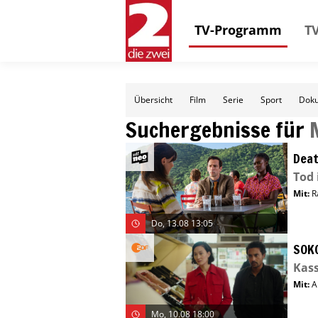
TV-Programm
TV
Übersicht
Film
Serie
Sport
Doku
Suchergebnisse für
Deat
Tod 
Mit
:
Ra
Do, 13.08 13:05
SOK
Kas
Mit
:
A
Mo, 10.08 18:00