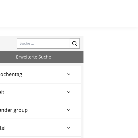
Search
Erweiterte Suche
ochentag
eit
ender group
tel