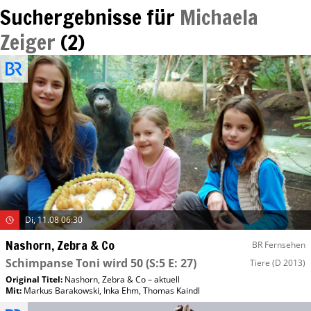
Suchergebnisse für
Michaela
Zeiger
(
2
)
Di, 11.08 06:30
Nashorn, Zebra & Co
BR Fernsehen
Schimpanse Toni wird 50
(S:5 E: 27)
Tiere
(D 2013)
Original Titel:
Nashorn, Zebra & Co – aktuell
Mit
:
Markus Barakowski
,
Inka Ehm
,
Thomas Kaindl