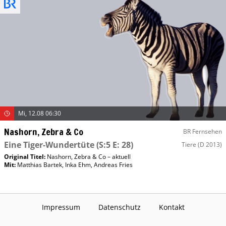
Mi, 12.08 06:30
Nashorn, Zebra & Co
BR Fernsehen
Eine Tiger-Wundertüte
(S:5 E: 28)
Tiere
(D 2013)
Original Titel:
Nashorn, Zebra & Co – aktuell
Mit
:
Matthias Bartek
,
Inka Ehm
,
Andreas Fries
Impressum
Datenschutz
Kontakt