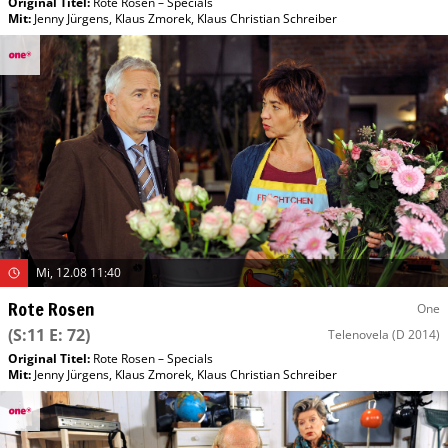
Original Titel:
Rote Rosen – Specials
Mit
:
Jenny Jürgens
,
Klaus Zmorek
,
Klaus Christian Schreiber
Mi, 12.08 11:40
Rote Rosen
One
(S:11 E: 72)
Telenovela
(D 2014)
Original Titel:
Rote Rosen – Specials
Mit
:
Jenny Jürgens
,
Klaus Zmorek
,
Klaus Christian Schreiber