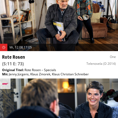
Mi, 12.08 17:05
Rote Rosen
One
(S:11 E: 73)
Telenovela
(D 2014)
Original Titel:
Rote Rosen – Specials
Mit
:
Jenny Jürgens
,
Klaus Zmorek
,
Klaus Christian Schreiber