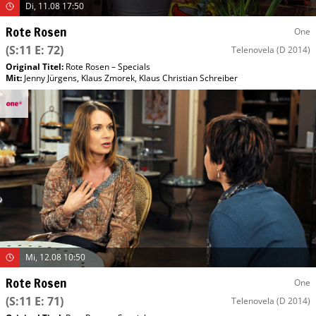
Di, 11.08 17:50
Rote Rosen
One
(S:11 E: 72)
Telenovela
(D 2014)
Original Titel:
Rote Rosen – Specials
Mit
:
Jenny Jürgens
,
Klaus Zmorek
,
Klaus Christian Schreiber
Mi, 12.08 10:50
Rote Rosen
One
(S:11 E: 71)
Telenovela
(D 2014)