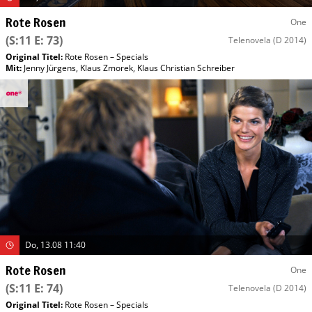
Rote Rosen
One
(S:11 E: 73)
Telenovela
(D 2014)
Original Titel:
Rote Rosen – Specials
Mit
:
Jenny Jürgens
,
Klaus Zmorek
,
Klaus Christian Schreiber
Do, 13.08 11:40
Rote Rosen
One
(S:11 E: 74)
Telenovela
(D 2014)
Original Titel:
Rote Rosen – Specials