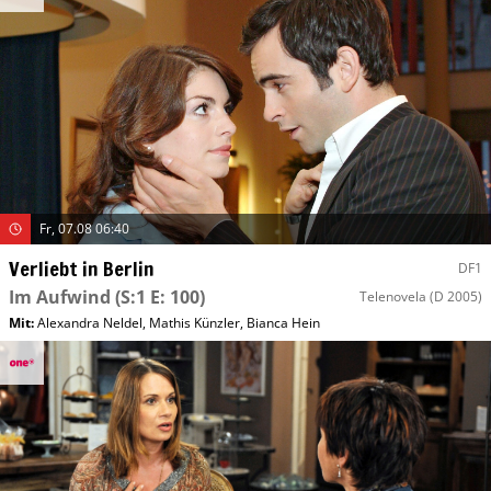
Fr, 07.08 06:40
Verliebt in Berlin
DF1
Im Aufwind
(S:1 E: 100)
Telenovela
(D 2005)
Mit
:
Alexandra Neldel
,
Mathis Künzler
,
Bianca Hein