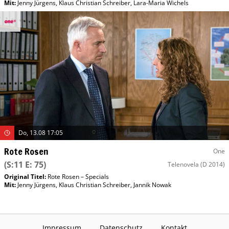
Mit
:
Jenny Jürgens
,
Klaus Christian Schreiber
,
Lara-Maria Wichels
Do, 13.08 17:05
Rote Rosen
One
(S:11 E: 75)
Telenovela
(D 2014)
Original Titel:
Rote Rosen – Specials
Mit
:
Jenny Jürgens
,
Klaus Christian Schreiber
,
Jannik Nowak
Impressum
Datenschutz
Kontakt