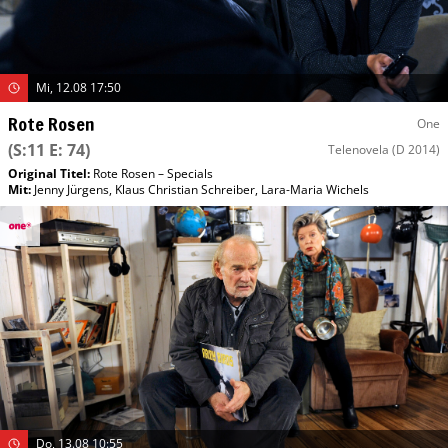
Mi, 12.08 17:50
Rote Rosen
One
(S:11 E: 74)
Telenovela
(D 2014)
Original Titel:
Rote Rosen – Specials
Mit
:
Jenny Jürgens
,
Klaus Christian Schreiber
,
Lara-Maria Wichels
Do, 13.08 10:55