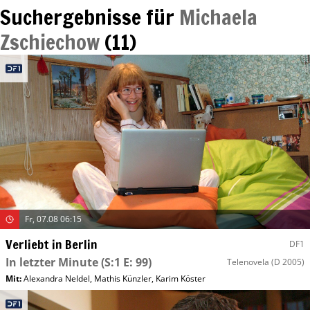
Suchergebnisse für
Michaela
Zschiechow
(
11
)
Fr, 07.08 06:15
Verliebt in Berlin
DF1
In letzter Minute
(S:1 E: 99)
Telenovela
(D 2005)
Mit
:
Alexandra Neldel
,
Mathis Künzler
,
Karim Köster