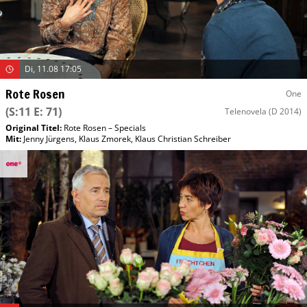
Di, 11.08 17:05
Rote Rosen
One
(S:11 E: 71)
Telenovela
(D 2014)
Original Titel:
Rote Rosen – Specials
Mit
:
Jenny Jürgens
,
Klaus Zmorek
,
Klaus Christian Schreiber