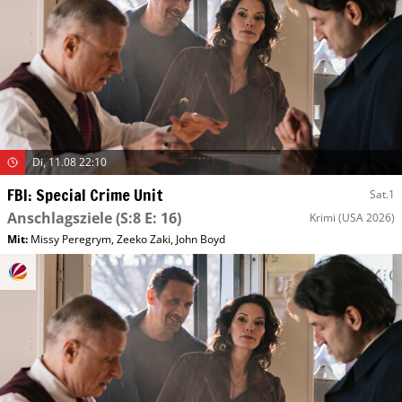
Di, 11.08 22:10
FBI: Special Crime Unit
Sat.1
Anschlagsziele
(S:8 E: 16)
Krimi
(USA 2026)
Mit
:
Missy Peregrym
,
Zeeko Zaki
,
John Boyd