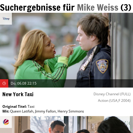
Suchergebnisse für
Mike Weiss
(
3
)
Do, 06.08 22:15
New York Taxi
Disney Channel (FULL)
Action
(USA,F 2004)
Original Titel:
Taxi
Mit
:
Queen Latifah
,
Jimmy Fallon
,
Henry Simmons