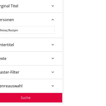
rginal Titel
ersonen
ersonen
ntertitel
exte
aster-Filter
enreauswahl
Suche