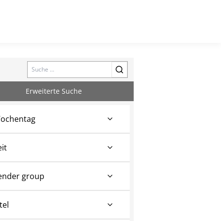
Search
Erweiterte Suche
ochentag
eit
ender group
tel