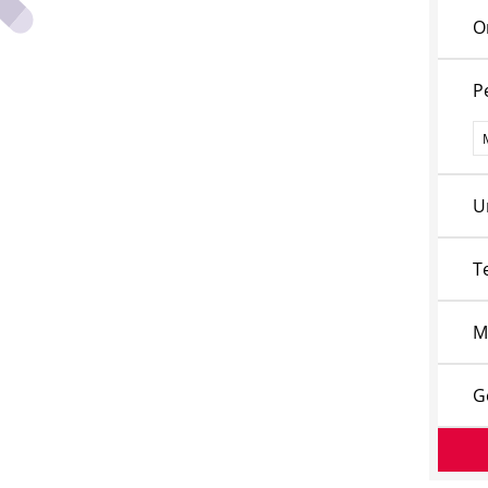
O
P
P
U
T
M
G