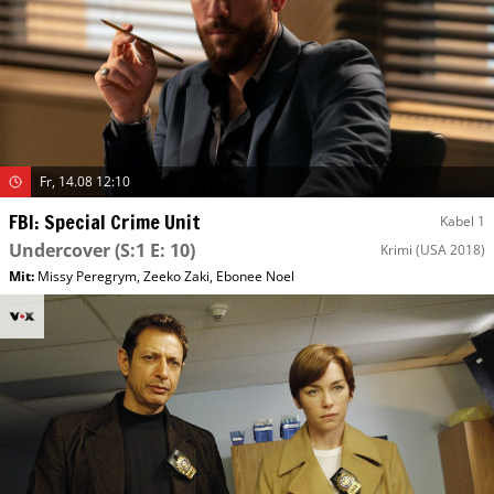
Fr, 14.08 12:10
FBI: Special Crime Unit
Kabel 1
Undercover
(S:1 E: 10)
Krimi
(USA 2018)
Mit
:
Missy Peregrym
,
Zeeko Zaki
,
Ebonee Noel