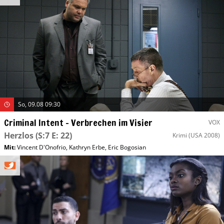
So, 09.08 09:30
Criminal Intent – Verbrechen im Visier
VOX
Herzlos
(S:7 E: 22)
Krimi
(USA 2008)
Mit
:
Vincent D'Onofrio
,
Kathryn Erbe
,
Eric Bogosian