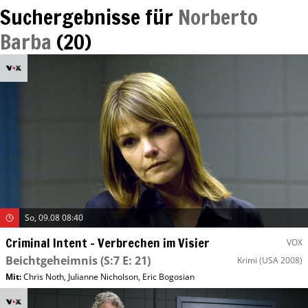
Suchergebnisse für
Norberto
Barba
(
20
)
So, 09.08 08:40
Criminal Intent – Verbrechen im Visier
VOX
Beichtgeheimnis
(S:7 E: 21)
Krimi
(USA 2008)
Mit
:
Chris Noth
,
Julianne Nicholson
,
Eric Bogosian