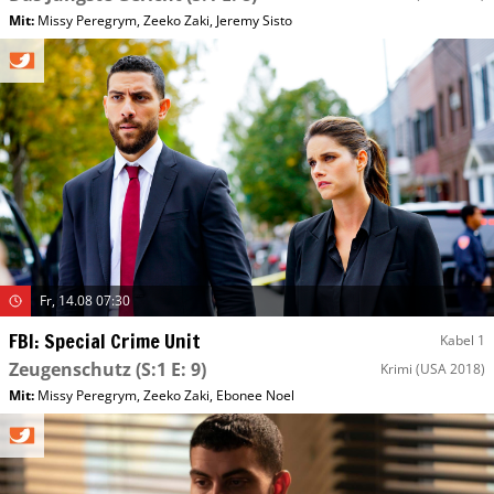
Mit
:
Missy Peregrym
,
Zeeko Zaki
,
Jeremy Sisto
Fr, 14.08 07:30
FBI: Special Crime Unit
Kabel 1
Zeugenschutz
(S:1 E: 9)
Krimi
(USA 2018)
Mit
:
Missy Peregrym
,
Zeeko Zaki
,
Ebonee Noel