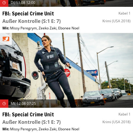
Di, 11.08 12:00
FBI: Special Crime Unit
Kabel 1
Außer Kontrolle
(S:1 E: 7)
Krimi
(USA 2018)
Mit
:
Missy Peregrym
,
Zeeko Zaki
,
Ebonee Noel
Mi, 12.08 07:25
FBI: Special Crime Unit
Kabel 1
Außer Kontrolle
(S:1 E: 7)
Krimi
(USA 2018)
Mit
:
Missy Peregrym
,
Zeeko Zaki
,
Ebonee Noel