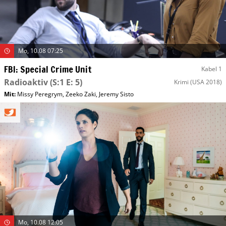
Mo, 10.08 07:25
FBI: Special Crime Unit
Kabel 1
Radioaktiv
(S:1 E: 5)
Krimi
(USA 2018)
Mit
:
Missy Peregrym
,
Zeeko Zaki
,
Jeremy Sisto
Mo, 10.08 12:05