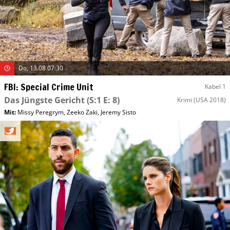
Do, 13.08 07:30
FBI: Special Crime Unit
Kabel 1
Das Jüngste Gericht
(S:1 E: 8)
Krimi
(USA 2018)
Mit
:
Missy Peregrym
,
Zeeko Zaki
,
Jeremy Sisto