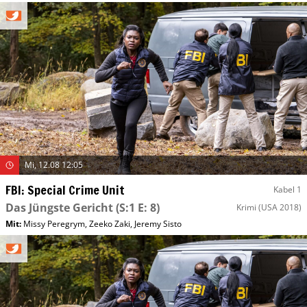
Mi, 12.08 12:05
FBI: Special Crime Unit
Kabel 1
Das Jüngste Gericht
(S:1 E: 8)
Krimi
(USA 2018)
Mit
:
Missy Peregrym
,
Zeeko Zaki
,
Jeremy Sisto