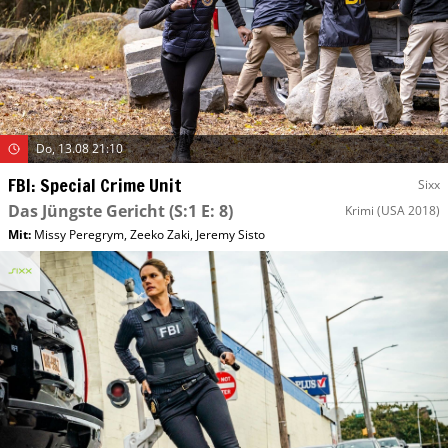
Do, 13.08 21:10
FBI: Special Crime Unit
Sixx
Das Jüngste Gericht
(S:1 E: 8)
Krimi
(USA 2018)
Mit
:
Missy Peregrym
,
Zeeko Zaki
,
Jeremy Sisto