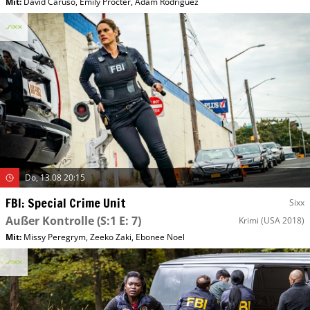
Mit
:
David Caruso
,
Emily Procter
,
Adam Rodriguez
Do, 13.08 20:15
FBI: Special Crime Unit
Sixx
Außer Kontrolle
(S:1 E: 7)
Krimi
(USA 2018)
Mit
:
Missy Peregrym
,
Zeeko Zaki
,
Ebonee Noel