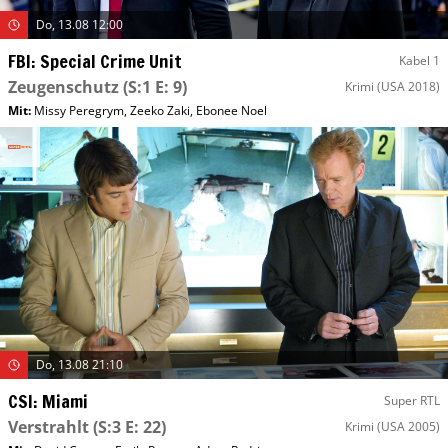
Do, 13.08 12:00
FBI: Special Crime Unit
Kabel 1
Zeugenschutz
(S:1 E: 9)
Krimi
(USA 2018)
Mit
:
Missy Peregrym
,
Zeeko Zaki
,
Ebonee Noel
Do, 13.08 21:10
CSI: Miami
Super RTL
Verstrahlt
(S:3 E: 22)
Krimi
(USA 2005)