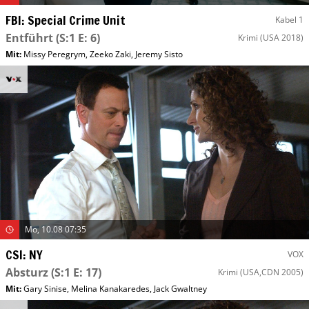
FBI: Special Crime Unit
Kabel 1
Entführt
(S:1 E: 6)
Krimi
(USA 2018)
Mit
:
Missy Peregrym
,
Zeeko Zaki
,
Jeremy Sisto
Mo, 10.08 07:35
CSI: NY
VOX
Absturz
(S:1 E: 17)
Krimi
(USA,CDN 2005)
Mit
:
Gary Sinise
,
Melina Kanakaredes
,
Jack Gwaltney