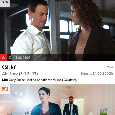
Di, 11.08 06:05
CSI: NY
VOX
Absturz
(S:1 E: 17)
Krimi
(USA,CDN 2005)
Mit
:
Gary Sinise
,
Melina Kanakaredes
,
Jack Gwaltney