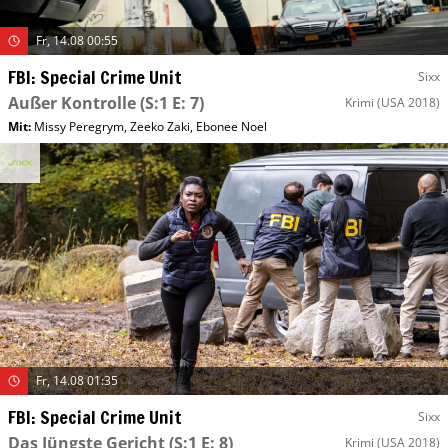
Fr, 14.08 00:55
FBI: Special Crime Unit
Sixx
Außer Kontrolle
(S:1 E: 7)
Krimi
(USA 2018)
Mit
:
Missy Peregrym
,
Zeeko Zaki
,
Ebonee Noel
Fr, 14.08 01:35
FBI: Special Crime Unit
Sixx
Das Jüngste Gericht
(S:1 E: 8)
Krimi
(USA 2018)