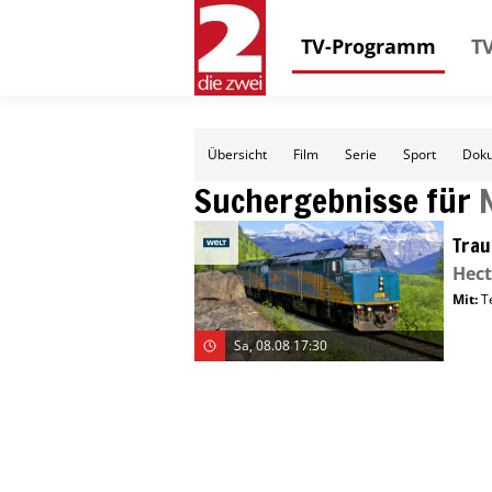
TV-Programm
TV
Übersicht
Film
Serie
Sport
Doku
Suchergebnisse für
Trau
Hect
Mit
:
T
Sa, 08.08 17:30