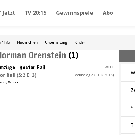
 Jetzt
TV 20:15
Gewinnspiele
Abo
 / Info
Nachrichten
Unterhaltung
Kinder
Norman Orenstein
(
1
)
mzüge – Hector Rail
WELT
W
or Rail
(S:2 E: 3)
Technologie
(CDN 2018)
eddy Wilson
Z
S
Ti