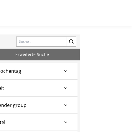
Search
Erweiterte Suche
ochentag
eit
ender group
tel