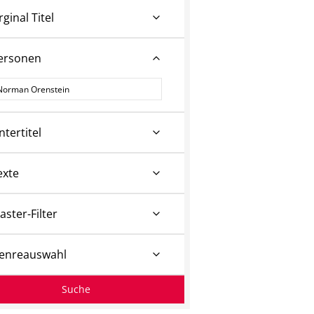
rginal Titel
ersonen
ersonen
ntertitel
exte
aster-Filter
enreauswahl
Suche