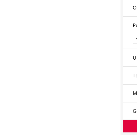
O
P
P
U
T
M
G