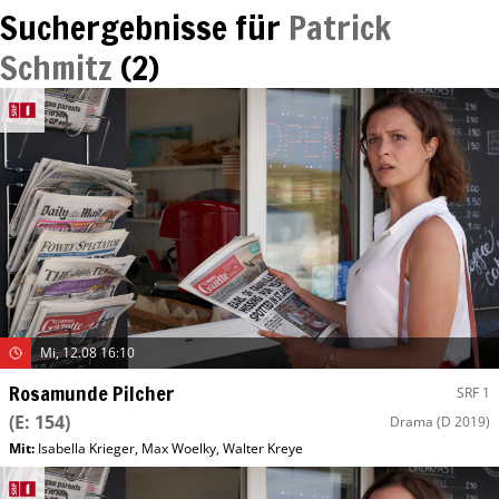
Suchergebnisse für
Patrick
Schmitz
(
2
)
Mi, 12.08 16:10
Rosamunde Pilcher
SRF 1
(E: 154)
Drama
(D 2019)
Mit
:
Isabella Krieger
,
Max Woelky
,
Walter Kreye