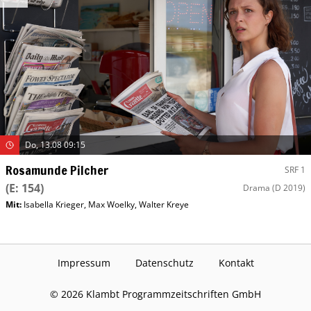
Do, 13.08 09:15
Rosamunde Pilcher
SRF 1
(E: 154)
Drama
(D 2019)
Mit
:
Isabella Krieger
,
Max Woelky
,
Walter Kreye
Impressum
Datenschutz
Kontakt
©
2026
Klambt Programmzeitschriften GmbH