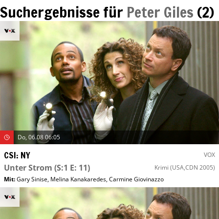
Suchergebnisse für
Peter Giles
(
2
)
Do, 06.08 06:05
CSI: NY
VOX
Unter Strom
(S:1 E: 11)
Krimi
(USA,CDN 2005)
Mit
:
Gary Sinise
,
Melina Kanakaredes
,
Carmine Giovinazzo