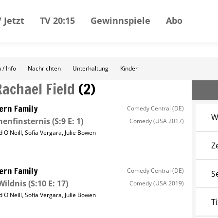
 Jetzt
TV 20:15
Gewinnspiele
Abo
 / Info
Nachrichten
Unterhaltung
Kinder
Rachael Field
(
2
)
rn Family
Comedy Central (DE)
W
enfinsternis
(S:9 E: 1)
Comedy
(USA 2017)
d O'Neill
,
Sofía Vergara
,
Julie Bowen
Z
rn Family
Comedy Central (DE)
S
Wildnis
(S:10 E: 17)
Comedy
(USA 2019)
d O'Neill
,
Sofía Vergara
,
Julie Bowen
Ti