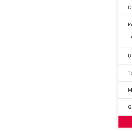
O
P
P
U
T
M
G