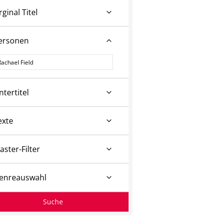
rginal Titel
ersonen
ersonen
ntertitel
exte
aster-Filter
enreauswahl
Suche