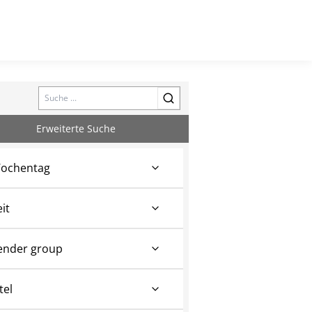
Search
Erweiterte Suche
ochentag
eit
ender group
tel