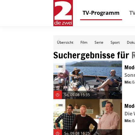
TV-Programm
TV
Übersicht
Film
Serie
Sport
Doku
Suchergebnisse für
Mode
Sonn
Mit
:
E
So, 09.08 15:35
Mode
Die 
Mit
:
E
So, 09.08 16:25