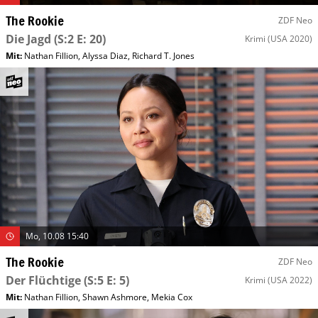
The Rookie
ZDF Neo
Die Jagd
(S:2 E: 20)
Krimi
(USA 2020)
Mit
:
Nathan Fillion
,
Alyssa Diaz
,
Richard T. Jones
Mo, 10.08 15:40
The Rookie
ZDF Neo
Der Flüchtige
(S:5 E: 5)
Krimi
(USA 2022)
Mit
:
Nathan Fillion
,
Shawn Ashmore
,
Mekia Cox