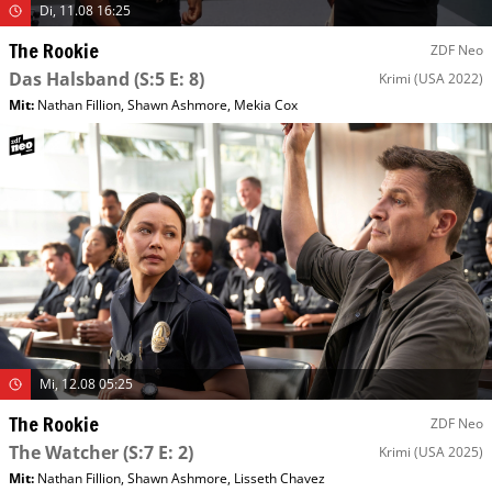
Di, 11.08 16:25
The Rookie
ZDF Neo
Das Halsband
(S:5 E: 8)
Krimi
(USA 2022)
Mit
:
Nathan Fillion
,
Shawn Ashmore
,
Mekia Cox
Mi, 12.08 05:25
The Rookie
ZDF Neo
The Watcher
(S:7 E: 2)
Krimi
(USA 2025)
Mit
:
Nathan Fillion
,
Shawn Ashmore
,
Lisseth Chavez