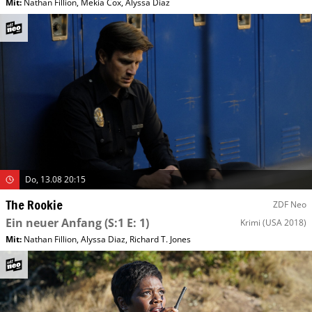
Mit
:
Nathan Fillion
,
Mekia Cox
,
Alyssa Diaz
Do, 13.08 20:15
The Rookie
ZDF Neo
Ein neuer Anfang
(S:1 E: 1)
Krimi
(USA 2018)
Mit
:
Nathan Fillion
,
Alyssa Diaz
,
Richard T. Jones