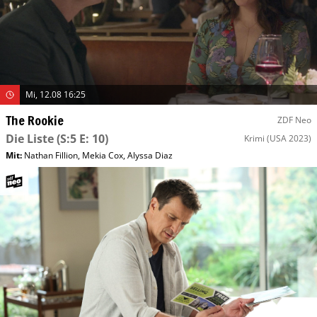
Mi, 12.08 16:25
The Rookie
ZDF Neo
Die Liste
(S:5 E: 10)
Krimi
(USA 2023)
Mit
:
Nathan Fillion
,
Mekia Cox
,
Alyssa Diaz