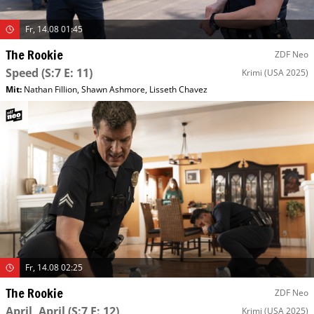
Fr, 14.08 01:45
The Rookie
ZDF Neo
Speed
(S:7 E: 11)
Krimi
(USA 2025)
Mit
:
Nathan Fillion
,
Shawn Ashmore
,
Lisseth Chavez
Fr, 14.08 02:25
The Rookie
ZDF Neo
April, April
(S:7 E: 12)
Krimi
(USA 2025)