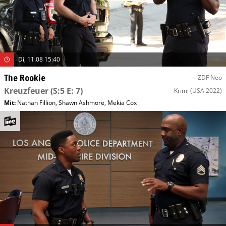
Di, 11.08 15:40
The Rookie
ZDF Neo
Kreuzfeuer
(S:5 E: 7)
Krimi
(USA 2022)
Mit
:
Nathan Fillion
,
Shawn Ashmore
,
Mekia Cox