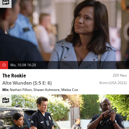
Mo, 10.08 16:20
The Rookie
ZDF Neo
Alte Wunden
(S:5 E: 6)
Krimi
(USA 2022)
Mit
:
Nathan Fillion
,
Shawn Ashmore
,
Mekia Cox