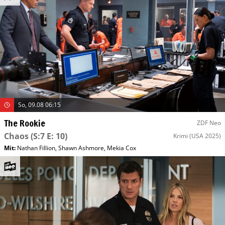
So, 09.08 06:15
The Rookie
ZDF Neo
Chaos
(S:7 E: 10)
Krimi
(USA 2025)
Mit
:
Nathan Fillion
,
Shawn Ashmore
,
Mekia Cox