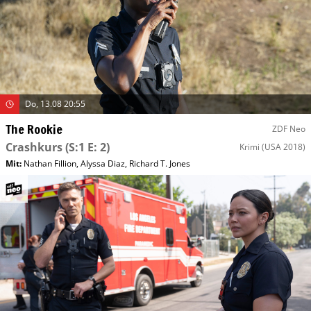
Do, 13.08 20:55
The Rookie
ZDF Neo
Crashkurs
(S:1 E: 2)
Krimi
(USA 2018)
Mit
:
Nathan Fillion
,
Alyssa Diaz
,
Richard T. Jones