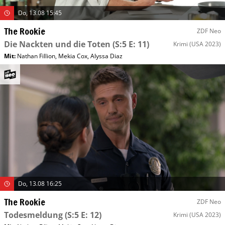
Do, 13.08 15:45
The Rookie
ZDF Neo
Die Nackten und die Toten
(S:5 E: 11)
Krimi
(USA 2023)
Mit
:
Nathan Fillion
,
Mekia Cox
,
Alyssa Diaz
Do, 13.08 16:25
The Rookie
ZDF Neo
Todesmeldung
(S:5 E: 12)
Krimi
(USA 2023)