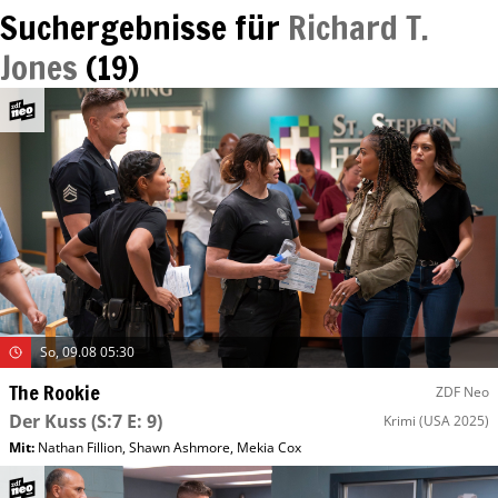
Suchergebnisse für
Richard T.
Jones
(
19
)
So, 09.08 05:30
The Rookie
ZDF Neo
Der Kuss
(S:7 E: 9)
Krimi
(USA 2025)
Mit
:
Nathan Fillion
,
Shawn Ashmore
,
Mekia Cox