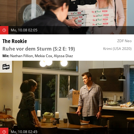
Mo, 10.08 02:05
The Rookie
ZDF Neo
Ruhe vor dem Sturm
(S:2 E: 19)
Krimi
(USA 2020)
Mit
:
Nathan Fillion
,
Mekia Cox
,
Alyssa Diaz
Mo, 10.08 02:45