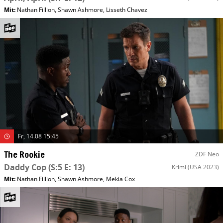
Mit
:
Nathan Fillion
,
Shawn Ashmore
,
Lisseth Chavez
Fr, 14.08 15:45
The Rookie
ZDF Neo
Daddy Cop
(S:5 E: 13)
Krimi
(USA 2023)
Mit
:
Nathan Fillion
,
Shawn Ashmore
,
Mekia Cox