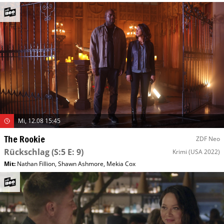
Mi, 12.08 15:45
The Rookie
ZDF Neo
Rückschlag
(S:5 E: 9)
Krimi
(USA 2022)
Mit
:
Nathan Fillion
,
Shawn Ashmore
,
Mekia Cox